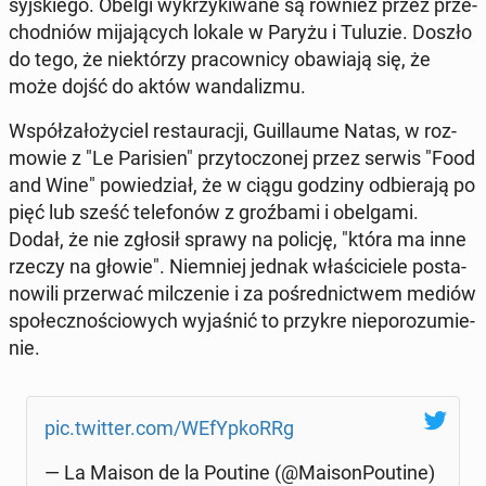
syj­skie­go. Obelgi wy­krzy­ki­wa­ne są również przez prze­
chod­niów mi­ja­ją­cych lokale w Paryżu i Tuluzie. Doszło
do tego, że nie­któ­rzy pra­cow­ni­cy oba­wia­ją się, że
może dojść do aktów wan­da­li­zmu.
Współ­za­ło­ży­ciel re­stau­ra­cji, Gu­il­lau­me Natas, w roz­
mo­wie z "Le Pa­ri­sien" przy­to­czo­nej przez serwis "Food
and Wine" po­wie­dział, że w ciągu godziny od­bie­ra­ją po
pięć lub sześć te­le­fo­nów z groź­ba­mi i obe­lga­mi.
Dodał, że nie zgłosił sprawy na policję, "która ma inne
rzeczy na głowie". Nie­mniej jednak wła­ści­cie­le po­sta­
no­wi­li prze­rwać mil­cze­nie i za po­śred­nic­twem mediów
spo­łecz­no­ścio­wych wy­ja­śnić to przykre nie­po­ro­zu­mie­
nie.
pic.twitter.com/WE­fYp­koRRg
— La Maison de la Poutine (@Ma­ison­Po­uti­ne)