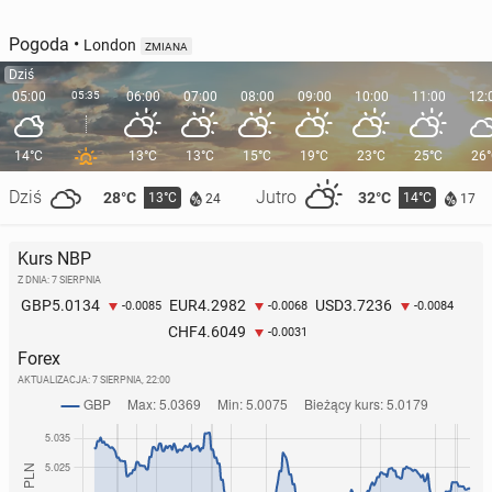
Pogoda
•
London
ZMIANA
Dziś
05:00
05:35
06:00
07:00
08:00
09:00
10:00
11:00
12:
14°C
13°C
13°C
15°C
19°C
23°C
25°C
26
Dziś
Jutro
28°C
32°C
13°C
14°C
24
17
Kurs NBP
Z DNIA: 7 SIERPNIA
5.0134
4.2982
3.7236
GBP
EUR
USD
-0.0085
-0.0068
-0.0084
4.6049
CHF
-0.0031
Forex
AKTUALIZACJA:
7 SIERPNIA, 22:00