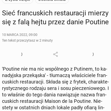
Sieć fran­cu­skich re­stau­ra­cji mierzy
się z falą hejtu przez danie Poutine
10 MARCA 2022, 09:00
Ten tekst przeczytasz w 2 minuty
'Po­uti­ne nie ma nic wspól­ne­go z Putinem, to ka­
na­dyj­ska prze­ką­ska' - tłu­ma­czą wła­ści­cie­le fran­
cu­skich re­stau­ra­cji. Składa się z frytek, cha­rak­te­
ry­stycz­ne­go rodzaju sera i sosu pie­cze­nio­we­go. I
to właśnie do tego dania na­wią­zu­je nazwa fran­
cu­skich re­stau­ra­cji Maison de la Poutine. Nie­
ste­ty w ostat­nich dniach lokale padły ofiarą lin­