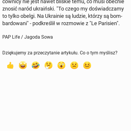
cow­ni­cy nie jest nawet bliskie temu, co musi obecnie
znosić naród ukra­iń­ski. "To czego my do­świad­cza­my
to tylko obelgi. Na Ukra­inie są ludzie, którzy są bom­
bar­do­wa­ni" - pod­kre­ślił w roz­mo­wie z "Le Pa­ri­sien".
PAP Life / Jagoda Sowa
Dziękujemy za przeczytanie artykułu. Co o tym myślisz?