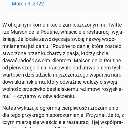
March 3, 2022
W ofi­cjal­nym ko­mu­ni­ka­cie za­miesz­czo­nym na Twit­te­
rze Maison de la Poutine, wła­ści­cie­le re­stau­ra­cji wy­ja­
śnia­ją, że lokale za­wdzię­cza­ją swoją nazwę wspo­
mnia­ne­mu już daniu. "Poutine to danie, które zostało
stwo­rzo­ne przez ku­cha­rzy z pasją, którzy chcieli
dawać radość swoim klien­tom. Maison de la Poutine
od pierw­sze­go dnia pra­co­wa­ło nad utrwa­la­niem tych
war­to­ści i dziś udziela naj­szczer­sze­go wspar­cia na­ro­
do­wi ukra­iń­skie­mu, który od­waż­nie walczy o swoją
wolność prze­ciw­ko be­stial­skie­mu re­żi­mo­wi ro­syj­skie­
mu" – czytamy w oświad­cze­niu.
Natas wy­ka­zu­je ogromną cier­pli­wość i zro­zu­mie­nie
dla tego przy­kre­go nie­po­ro­zu­mie­nia. Przy­znał, że to, z
czym mierzą się wła­ści­cie­le re­stau­ra­cji i jej współ­pra­