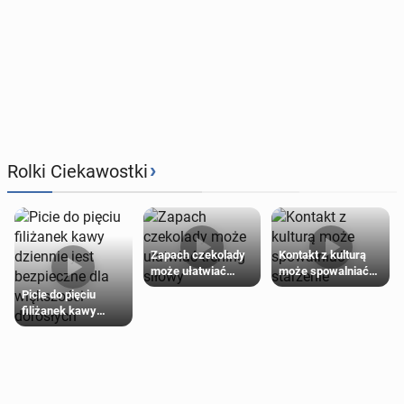
›
Rolki Ciekawostki
Zapach czekolady
Kontakt z kulturą
może ułatwiać
może spowalniać
trening siłowy
starzenie
Picie do pięciu
filiżanek kawy
dziennie jest
bezpieczne dla
większości
dorosłych