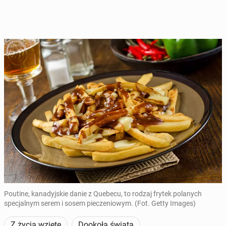
Poutine, kanadyjskie danie z Quebecu, to rodzaj frytek polanych
specjalnym serem i sosem pieczeniowym. (Fot. Getty Images)
Z życia wzięte
Dookoła świata