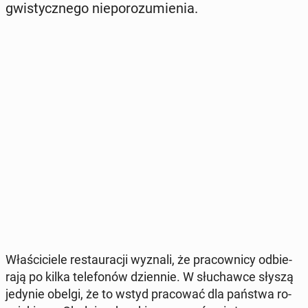
gwi­stycz­ne­go nie­po­ro­zu­mie­nia.
Wła­ści­cie­le re­stau­ra­cji wyznali, że pra­cow­ni­cy od­bie­
ra­ją po kilka te­le­fo­nów dzien­nie. W słu­chaw­ce słyszą
jedynie obelgi, że to wstyd pra­co­wać dla państwa ro­