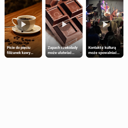
Zapach czekolady
Kontakt z kulturą
Picie do pięciu
może ułatwiać
może spowalniać
filiżanek kawy
trening siłowy
starzenie
dziennie jest
bezpieczne dla
większości
dorosłych