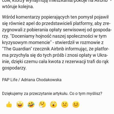
ców, którzy wy­naj­mu­ją miesz­ka­nia/pokoje na Airbnb" -
wtóruje kolejna.
Wśród ko­men­ta­rzy po­pie­ra­ją­cych ten pomysł pojawił
się również apel do przed­sta­wi­cie­li plat­for­my, aby zre­
zy­gno­wa­li z po­bie­ra­nia opłaty ser­wi­so­wej od go­spo­da­
rzy. "Do­ce­nia­my hojność naszej spo­łecz­no­ści w tym
kry­zy­so­wym mo­men­cie" - stwier­dził w roz­mo­wie z
"The Gu­ar­dian" rzecz­nik Airbnb in­for­mu­jąc, że plat­for­
ma przy­chy­la się do tych próśb i znosi opłaty w Ukra­
inie, dzięki czemu cała kwota z re­zer­wa­cji trafi do rąk
go­spo­da­rzy.
PAP Life / Adriana Chodakowska
Dziękujemy za przeczytanie artykułu. Co o tym myślisz?