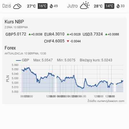
Dziś
Jutro
27°C
28°C
16°C
14°C
49
33
Kurs NBP
Z DNIA: 10 SIERPNIA
5.0172
4.3010
3.7324
GBP
EUR
USD
+0.0038
+0.0028
+0.0088
4.6005
CHF
-0.0044
Forex
AKTUALIZACJA:
10 SIERPNIA, 13:30
Źródło: currencybeacon.com