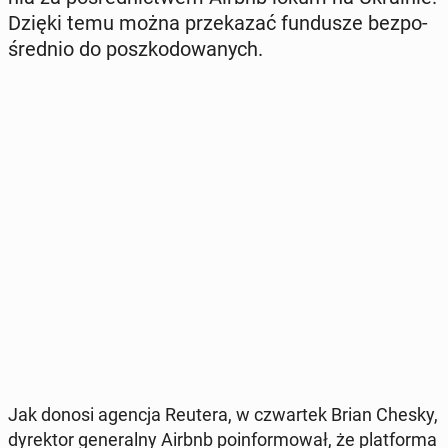
Dzięki temu można prze­ka­zać fun­du­sze bez­po­
śred­nio do po­szko­do­wa­nych.
Jak donosi agencja Reutera, w czwar­tek Brian Chesky,
dy­rek­tor ge­ne­ral­ny Airbnb po­in­for­mo­wał, że plat­for­ma