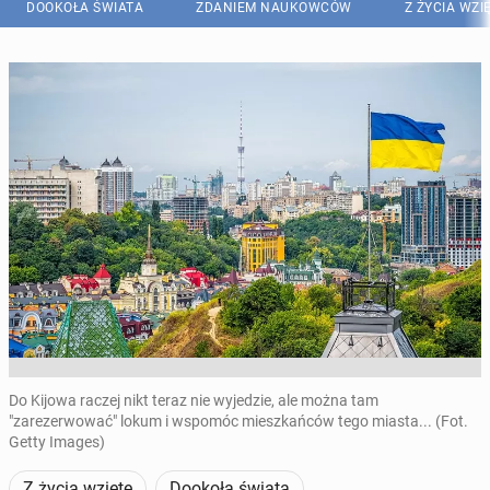
DOOKOŁA ŚWIATA
ZDANIEM NAUKOWCÓW
Z ŻYCIA WZI
Do Kijowa raczej nikt teraz nie wyjedzie, ale można tam
"zarezerwować" lokum i wspomóc mieszkańców tego miasta... (Fot.
Getty Images)
Z życia wzięte
Dookoła świata