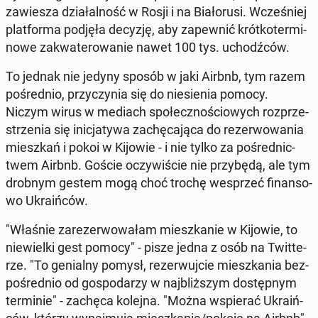
za­wie­sza dzia­łal­ność w Rosji i na Bia­ło­ru­si. Wcze­śniej
plat­for­ma podjęła decyzję, aby za­pew­nić krót­ko­ter­mi­
no­we za­kwa­te­ro­wa­nie nawet 100 tys. uchodź­ców.
To jednak nie jedyny sposób w jaki Airbnb, tym razem
po­śred­nio, przy­czy­nia się do nie­sie­nia pomocy.
Niczym wirus w mediach spo­łecz­no­ścio­wych roz­prze­
strze­nia się ini­cja­ty­wa za­chę­ca­ją­ca do re­zer­wo­wa­nia
miesz­kań i pokoi w Kijowie - i nie tylko za po­śred­nic­
twem Airbnb. Goście oczy­wi­ście nie przy­bę­dą, ale tym
drobnym gestem mogą choć trochę wes­przeć fi­nan­so­
wo Ukra­iń­ców.
"Właśnie za­re­zer­wo­wa­łam miesz­ka­nie w Kijowie, to
nie­wiel­ki gest pomocy" - pisze jedna z osób na Twit­te­
rze. "To ge­nial­ny pomysł, re­zer­wuj­cie miesz­ka­nia bez­
po­śred­nio od go­spo­da­rzy w naj­bliż­szym do­stęp­nym
ter­mi­nie" - zachęca kolejna. "Można wspie­rać Ukra­iń­