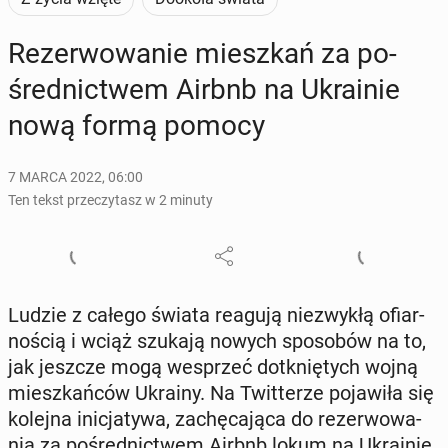
Re­zer­wo­wa­nie miesz­kań za po­
śred­nic­twem Airbnb na Ukra­inie
nową formą pomocy
7 MARCA 2022, 06:00
Ten tekst przeczytasz w 2 minuty
Ludzie z całego świata reagują nie­zwy­kłą ofiar­
no­ścią i wciąż szukają nowych spo­so­bów na to,
jak jeszcze mogą wes­przeć do­tknię­tych wojną
miesz­kań­ców Ukrainy. Na Twit­te­rze po­ja­wi­ła się
kolejna ini­cja­ty­wa, za­chę­ca­ją­ca do re­zer­wo­wa­
nia za po­śred­nic­twem Airbnb lokum na Ukra­inie.