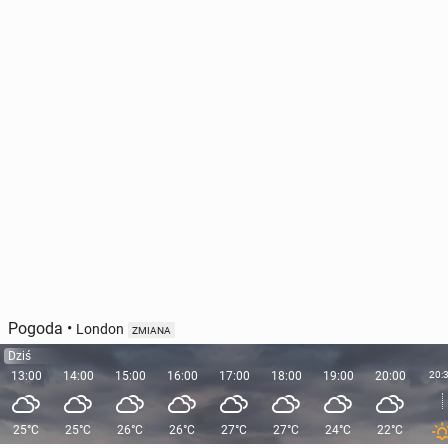
Pogoda
•
London
ZMIANA
Dziś
13:00
14:00
15:00
16:00
17:00
18:00
19:00
20:00
20:
25°C
25°C
26°C
26°C
27°C
27°C
24°C
22°C