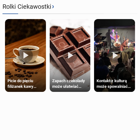
›
Rolki Ciekawostki
Zapach czekolady
Kontakt z kulturą
Picie do pięciu
może ułatwiać
może spowalniać
filiżanek kawy
trening siłowy
starzenie
dziennie jest
bezpieczne dla
większości
dorosłych