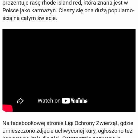
pre­zen­tu­je rasę rhode island red, która znana jest w
Polsce jako kar­ma­zyn. Cieszy się ona dużą po­pu­lar­no­
ścią na całym świecie.
Na fa­ce­bo­oko­wej stronie Ligi Ochrony Zwie­rząt, gdzie
umiesz­czo­no zdjęcie uchwy­co­nej kury, ogło­szo­no też