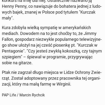
konkurs na imię dla niej. Osta­tecz­nie nazwano ją
Henny Penny, co na­wią­zu­je do bo­ha­te­ra jednej z lu­do­
wych bajek, znanej w Polsce pod tytułem "Kurczak
mały".
Kura zdobyła wielką sym­pa­tię w ame­ry­kań­skich
mediach. Dowodem na to jest choćby to, że Jimmy
Fallon, go­spo­darz nie­zwy­kle po­pu­lar­ne­go te­le­wi­zyj­ne­
go show ułożył na jej cześć pio­sen­kę pt. "Kurczak w
Pen­ta­go­nie". "Czy jesteś zwykłą ko­kosz­ką, czy tajnym
szpie­giem" – śpiewał w pro­gra­mie, przy­gry­wa­jąc
sobie na gitarze.
Ptak nie zagrzał długo miejsca w Lidze Ochrony Zwie­
rząt. Został ad­op­to­wa­ny przez pra­cow­ni­ka tej or­ga­ni­
za­cji, który ma małą farmę w Wir­gi­nii.
PAP Life / Marcin Rychcik