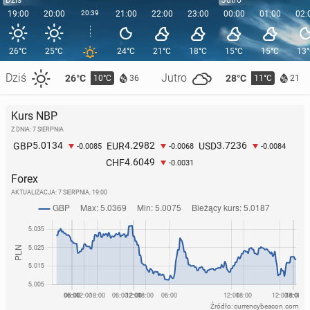
Dziś
Jutro
19:00
20:00
20:39
21:00
22:00
23:00
00:00
01:00
02:
26°C
25°C
24°C
21°C
18°C
15°C
15°C
13
Dziś
Jutro
26°C
28°C
10°C
11°C
36
21
Kurs NBP
Z DNIA: 7 SIERPNIA
5.0134
4.2982
3.7236
GBP
EUR
USD
-0.0085
-0.0068
-0.0084
4.6049
CHF
-0.0031
Forex
AKTUALIZACJA:
7 SIERPNIA, 19:00
Źródło: currencybeacon.com