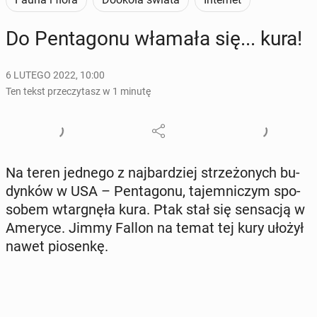
Do Pen­ta­go­nu włamała się... kura!
6 LUTEGO 2022, 10:00
Ten tekst przeczytasz w 1 minutę
Na teren jednego z naj­bar­dziej strze­żo­nych bu­
dyn­ków w USA – Pen­ta­go­nu, ta­jem­ni­czym spo­
so­bem wtar­gnę­ła kura. Ptak stał się sen­sa­cją w
Ameryce. Jimmy Fallon na temat tej kury ułożył
nawet pio­sen­kę.