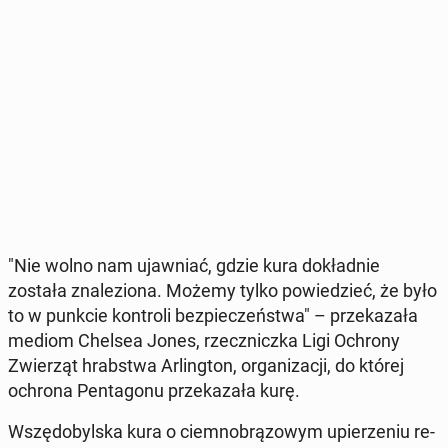
"Nie wolno nam ujaw­niać, gdzie kura do­kład­nie
została zna­le­zio­na. Możemy tylko po­wie­dzieć, że było
to w punkcie kon­tro­li bez­pie­czeń­stwa" – prze­ka­za­ła
mediom Chelsea Jones, rzecz­nicz­ka Ligi Ochrony
Zwie­rząt hrab­stwa Ar­ling­ton, or­ga­ni­za­cji, do której
ochrona Pen­ta­go­nu prze­ka­za­ła kurę.
Wszę­do­byl­ska kura o ciem­no­brą­zo­wym upie­rze­niu re­