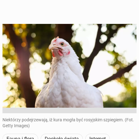
Niektórzy podejrzewają, iż kura mogła być rosyjskim szpiegiem. (Fot.
Getty Images)
Fauna i flora
Dookoła świata
Internet