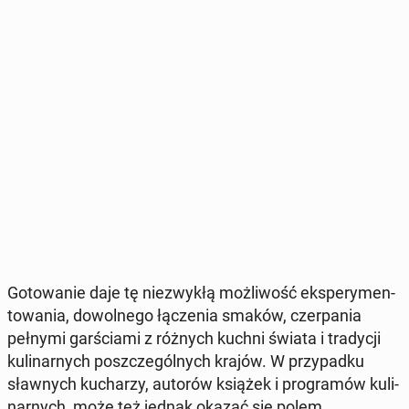
Go­to­wa­nie daje tę nie­zwy­kłą moż­li­wość eks­pe­ry­men­
to­wa­nia, do­wol­ne­go łą­cze­nia smaków, czer­pa­nia
pełnymi gar­ścia­mi z różnych kuchni świata i tra­dy­cji
ku­li­nar­nych po­szcze­gól­nych krajów. W przy­pad­ku
sław­nych ku­cha­rzy, autorów książek i pro­gra­mów ku­li­
nar­nych, może też jednak okazać się polem