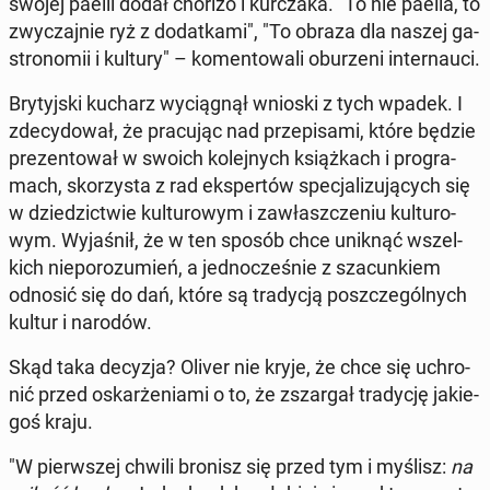
swojej paelli dodał chorizo i kur­cza­ka. "To nie paella, to
zwy­czaj­nie ryż z do­dat­ka­mi", "To obraza dla naszej ga­
stro­no­mii i kultury" – ko­men­to­wa­li obu­rze­ni in­ter­nau­ci.
Bry­tyj­ski kucharz wy­cią­gnął wnioski z tych wpadek. I
zde­cy­do­wał, że pra­cu­jąc nad prze­pi­sa­mi, które będzie
pre­zen­to­wał w swoich ko­lej­nych książ­kach i pro­gra­
mach, sko­rzy­sta z rad eks­per­tów spe­cja­li­zu­ją­cych się
w dzie­dzic­twie kul­tu­ro­wym i za­własz­cze­niu kul­tu­ro­
wym. Wy­ja­śnił, że w ten sposób chce uniknąć wszel­
kich nie­po­ro­zu­mień, a jed­no­cze­śnie z sza­cun­kiem
odnosić się do dań, które są tra­dy­cją po­szcze­gól­nych
kultur i narodów.
Skąd taka decyzja? Oliver nie kryje, że chce się uchro­
nić przed oskar­że­nia­mi o to, że zszar­gał tra­dy­cję ja­kie­
goś kraju.
"W pierw­szej chwili bronisz się przed tym i myślisz:
na