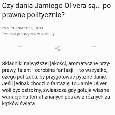
Czy dania Jamiego Olivera są... po­
praw­ne po­li­tycz­nie?
29 STYCZNIA 2022, 10:00
Ten tekst przeczytasz w 3 minuty
Skład­ni­ki naj­wyż­szej jakości, aro­ma­tycz­ne przy­
pra­wy, talent i odro­bi­na fan­ta­zji – to wszyst­ko,
czego po­trze­ba, by przy­go­to­wać pyszne danie.
Jeśli jednak chodzi o fan­ta­zję, to Jamie Oliver
woli być ostroż­ny, zwłasz­cza gdy gotuje własne
wa­ria­cje na temat znanych potraw z różnych za­
kąt­ków świata.