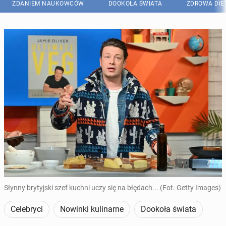
ZDANIEM NAUKOWCÓW
DOOKOŁA ŚWIATA
ZDROWA DIE
Słynny brytyjski szef kuchni uczy się na błędach... (Fot. Getty Images)
Celebryci
Nowinki kulinarne
Dookoła świata