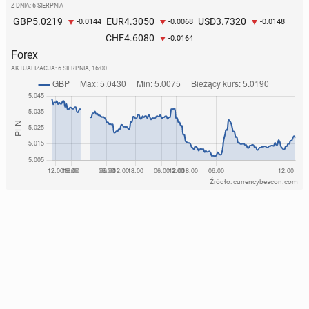
Z DNIA: 6 SIERPNIA
5.0219
4.3050
3.7320
GBP
EUR
USD
-0.0144
-0.0068
-0.0148
4.6080
CHF
-0.0164
Forex
AKTUALIZACJA:
6 SIERPNIA, 16:00
Źródło: currencybeacon.com