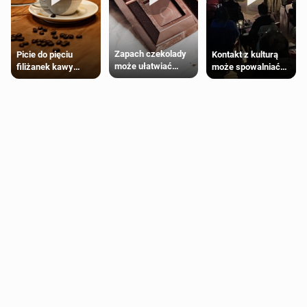
Zapach czekolady
Kontakt z kulturą
Picie do pięciu
może ułatwiać
może spowalniać
filiżanek kawy
trening siłowy
starzenie
dziennie jest
bezpieczne dla
większości
dorosłych