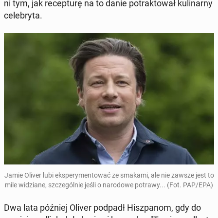
ni tym, jak re­cep­tu­rę na to danie po­trak­to­wał ku­li­nar­ny
ce­le­bry­ta.
Jamie Oliver lubi eks­pe­ry­men­to­wać ze smakami, ale nie zawsze jest to
mile wi­dzia­ne, szcze­gól­nie jeśli o na­ro­do­we potrawy... (Fot. PAP/EPA)
Dwa lata później Oliver podpadł Hisz­pa­nom, gdy do