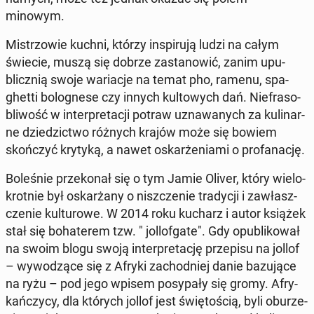
minowym.
Mi­strzo­wie kuchni, którzy in­spi­ru­ją ludzi na całym
świecie, muszą się dobrze za­sta­no­wić, zanim upu­
blicz­nią swoje wa­ria­cje na temat pho, ramenu, spa­
ghet­ti bo­lo­gne­se czy innych kul­to­wych dań. Nie­fra­so­
bli­wość w in­ter­pre­ta­cji potraw uzna­wa­nych za ku­li­nar­
ne dzie­dzic­two różnych krajów może się bowiem
skoń­czyć krytyką, a nawet oskar­że­nia­mi o pro­fa­na­cję.
Bo­le­śnie prze­ko­nał się o tym Jamie Oliver, który wie­lo­
krot­nie był oskar­ża­ny o nisz­cze­nie tra­dy­cji i za­własz­
cze­nie kul­tu­ro­we. W 2014 roku kucharz i autor książek
stał się bo­ha­te­rem tzw. " jol­lo­fga­te". Gdy opu­bli­ko­wał
na swoim blogu swoją in­ter­pre­ta­cję prze­pi­su na jollof
– wy­wo­dzą­ce się z Afryki za­chod­niej danie ba­zu­ją­ce
na ryżu – pod jego wpisem po­sy­pa­ły się gromy. Afry­
kań­czy­cy, dla których jollof jest świę­to­ścią, byli obu­rze­