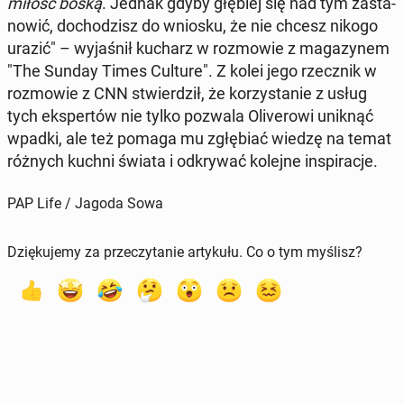
miłość boską
. Jednak gdyby głębiej się nad tym za­sta­
no­wić, do­cho­dzisz do wniosku, że nie chcesz nikogo
urazić" – wy­ja­śnił kucharz w roz­mo­wie z ma­ga­zy­nem
"The Sunday Times Culture". Z kolei jego rzecz­nik w
roz­mo­wie z CNN stwier­dził, że ko­rzy­sta­nie z usług
tych eks­per­tów nie tylko pozwala Oli­ve­ro­wi uniknąć
wpadki, ale też pomaga mu zgłę­biać wiedzę na temat
różnych kuchni świata i od­kry­wać kolejne in­spi­ra­cje.
PAP Life / Jagoda Sowa
Dziękujemy za przeczytanie artykułu. Co o tym myślisz?