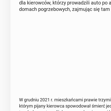
dla kie­row­ców, którzy pro­wa­dzi­li auto po 
domach po­grze­bo­wych, zaj­mu­jąc się tam u
W grudniu 2021 r. miesz­kań­ca­mi prawie trzy­mi
którym pijany kie­row­ca spo­wo­do­wał śmierć jedn