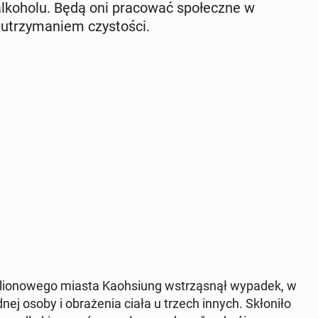
al­ko­ho­lu. Będą oni pra­co­wać spo­łecz­ne w
trzy­ma­niem czy­sto­ści.
­lio­no­we­go miasta Ka­oh­siung wstrzą­snął wypadek, w
ej osoby i ob­ra­że­nia ciała u trzech innych. Skło­ni­ło