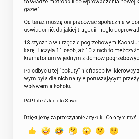
to władze me­tro­po­lii do wpro­wa­dze­nia nowej 
gazie".
Od teraz muszą oni pra­co­wać spo­łecz­nie w do
uświa­do­mić, do jakiej tra­ge­dii mogło do­pro­wa­dz
18 stycz­nia w urzę­dzie po­grze­bo­wym Ka­oh­siun
karę. Liczyła 11 osób, aż 10 z nich to męż­czyź­ni. 
kre­ma­to­rium w jednym z domów po­grze­bo­wych.
Po odbyciu tej "pokuty" nie­fra­so­bli­wi kie­row­c
wym była dla nich na tyle po­ru­sza­ją­cym prze­ży
wpływem al­ko­ho­lu.
PAP Life / Jagoda Sowa
Dziękujemy za przeczytanie artykułu. Co o tym myśl