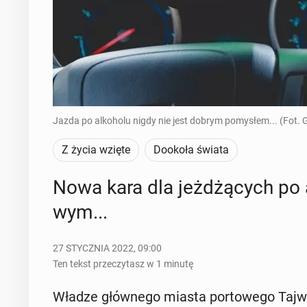
Jazda po alkoholu nigdy nie jest dobrym pomysłem... (Fot. 
Z życia wzięte
Dookoła świata
Nowa kara dla jeż­dżą­cych po a
wym...
27 STYCZNIA 2022, 09:00
Ten tekst przeczytasz w 1 minutę
Władze głów­ne­go miasta por­to­we­go Tajwa