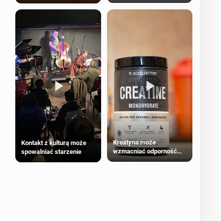
bezpieczne dla
większości dorosłych
Kreatyna może
Kontakt z kulturą może
wzmacniać odporność
spowalniać starzenie
przeciw nowotworom