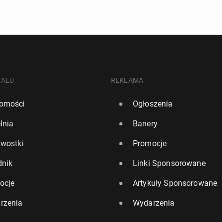
TALU
REKLAMA
omości
Ogłoszenia
lnia
Banery
awostki
Promocje
dnik
Linki Sponsorowane
ocje
Artykuły Sponsorowane
rzenia
Wydarzenia