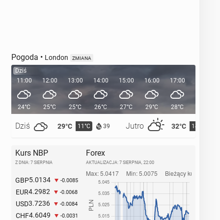
Pogoda
•
London
ZMIANA
Dziś
11:00
12:00
13:00
14:00
15:00
16:00
17:00
18:00
24°C
25°C
25°C
26°C
27°C
29°C
28°C
28°C
Dziś
Jutro
29°C
32°C
11°C
14°C
39
Kurs NBP
Forex
Z DNIA: 7 SIERPNIA
AKTUALIZACJA:
7 SIERPNIA, 22:00
5.0134
GBP
-0.0085
4.2982
EUR
-0.0068
3.7236
USD
-0.0084
4.6049
CHF
-0.0031