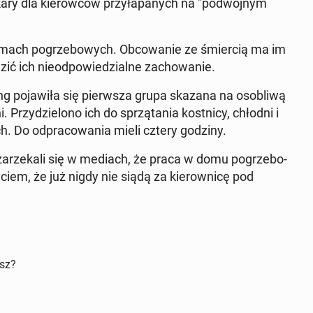
kary dla kie­row­ców przy­ła­pa­nych na "po­dwój­nym
mach po­grze­bo­wych. Ob­co­wa­nie ze śmier­cią ma im
ić ich nie­od­po­wie­dzial­ne za­cho­wa­nie.
g po­ja­wi­ła się pierw­sza grupa skazana na oso­bli­wą
Przy­dzie­lo­no ich do sprzą­ta­nia kost­ni­cy, chłodni i
 Do od­pra­co­wa­nia mieli cztery godziny.
y za­rze­ka­li się w mediach, że praca w domu po­grze­bo­
­ciem, że już nigdy nie siądą za kie­row­ni­cę pod
isz?