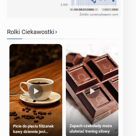
Źródło: currencybeacon.com
›
Rolki Ciekawostki
Zapach czekolady może
Picie do pięciu filiżanek
ułatwiać trening siłowy
kawy dziennie jest