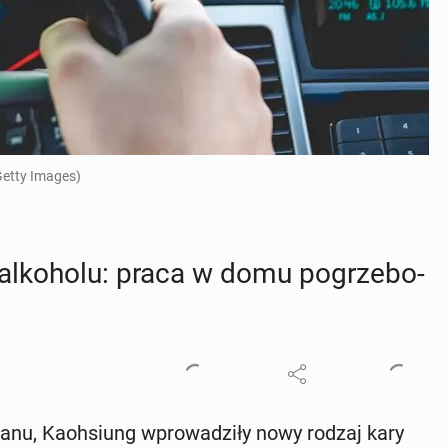
Getty Images)
l­ko­ho­lu: praca w domu po­grze­bo­
nu, Ka­oh­siung wpro­wa­dzi­ły nowy rodzaj kary