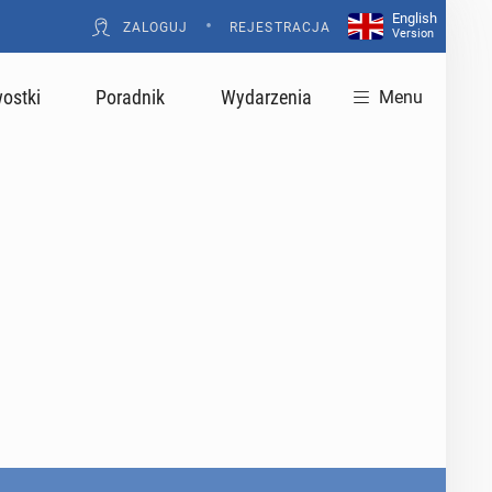
English
•
ZALOGUJ
REJESTRACJA
Version
ostki
Poradnik
Wydarzenia
Menu