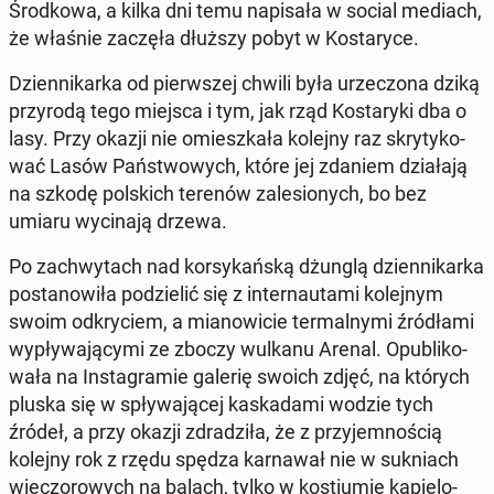
Środ­ko­wa, a kilka dni temu na­pi­sa­ła w social mediach,
że właśnie zaczęła dłuższy pobyt w Ko­sta­ry­ce.
Dzien­ni­kar­ka od pierw­szej chwili była urze­czo­na dziką
przy­ro­dą tego miejsca i tym, jak rząd Ko­sta­ry­ki dba o
lasy. Przy okazji nie omiesz­ka­ła kolejny raz skry­ty­ko­
wać Lasów Pań­stwo­wych, które jej zdaniem dzia­ła­ją
na szkodę pol­skich terenów za­le­sio­nych, bo bez
umiaru wy­ci­na­ją drzewa.
Po za­chwy­tach nad kor­sy­kań­ską dżunglą dzien­ni­kar­ka
po­sta­no­wi­ła po­dzie­lić się z in­ter­nau­ta­mi ko­lej­nym
swoim od­kry­ciem, a mia­no­wi­cie ter­mal­ny­mi źró­dła­mi
wy­pły­wa­ją­cy­mi ze zboczy wulkanu Arenal. Opu­bli­ko­
wa­ła na In­sta­gra­mie galerię swoich zdjęć, na których
pluska się w spły­wa­ją­cej ka­ska­da­mi wodzie tych
źródeł, a przy okazji zdra­dzi­ła, że z przy­jem­no­ścią
kolejny rok z rzędu spędza kar­na­wał nie w suk­niach
wie­czo­ro­wych na balach, tylko w ko­stiu­mie ką­pie­lo­