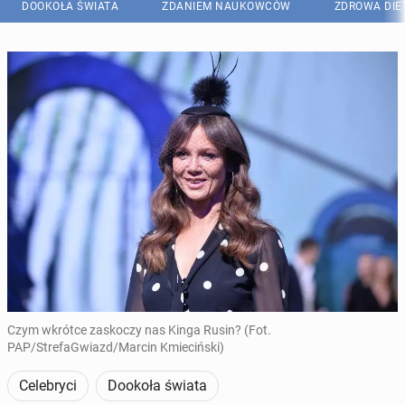
DOOKOŁA ŚWIATA
ZDANIEM NAUKOWCÓW
ZDROWA DIE
Czym wkrótce zaskoczy nas Kinga Rusin? (Fot.
PAP/StrefaGwiazd/Marcin Kmieciński)
Celebryci
Dookoła świata