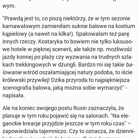
wym.
"Prawdą jest to, co piszą nie­któ­rzy, że w tym sezonie
kar­na­wa­ło­wym za­mie­ni­łam suknie balowe na kostium
ką­pie­lo­wy (a nawet na kilka!). Spa­ko­wa­łam też parę
innych rzeczy. Ko­sta­ry­ka to bowiem nie tylko luk­su­so­
we hotele w pięknej sce­ne­rii, ale także np. moż­li­wość
jazdy konnej po plaży czy wy­zwa­nia na trud­nych szla­
kach trek­kin­go­wych w dżungli. Bardzo mi się takie
ba­
lo­wa­nie
wśród osza­ła­mia­ją­cej natury podoba, to iście
kró­lew­ski przy­wi­lej! Dzika przy­ro­da to naj­pięk­niej­sza
sce­no­gra­fia balowa, jaką można sobie wy­ma­rzyć" -
na­pi­sa­ła.
Ale na koniec swojego postu Rusin za­zna­czy­ła, że
planuje w tym roku pojawić się na sa­lo­nach. "Na ele­
ganc­kie kreacje przyj­dzie jeszcze w tym roku czas" –
za­po­wie­dzia­ła ta­jem­ni­czo. Czy to oznacza, że dzien­ni­