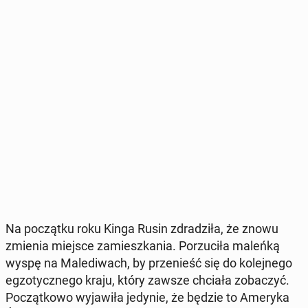
Na po­cząt­ku roku Kinga Rusin zdra­dzi­ła, że znowu
zmienia miejsce za­miesz­ka­nia. Po­rzu­ci­ła maleńką
wyspę na Ma­le­di­wach, by prze­nieść się do ko­lej­ne­go
eg­zo­tycz­ne­go kraju, który zawsze chciała zo­ba­czyć.
Po­cząt­ko­wo wy­ja­wi­ła jedynie, że będzie to Ameryka