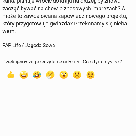
kar­ka planuje wrócić do kraju na dłużej, by znowu
zacząć bywać na show-biz­ne­so­wych im­pre­zach? A
może to za­wo­alo­wa­na za­po­wiedź nowego pro­jek­tu,
który przy­go­to­wu­je gwiazda? Prze­ko­na­my się nie­ba­
wem.
PAP Life / Jagoda Sowa
Dziękujemy za przeczytanie artykułu. Co o tym myślisz?