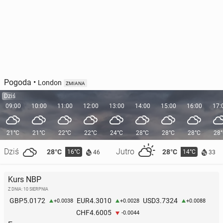
Pogoda
•
London
ZMIANA
Dziś
09:00
10:00
11:00
12:00
13:00
14:00
15:00
16:00
17:
21°C
21°C
22°C
22°C
24°C
28°C
28°C
28°C
28
Dziś
Jutro
28°C
28°C
16°C
14°C
46
33
Kurs NBP
Z DNIA: 10 SIERPNIA
5.0172
4.3010
3.7324
GBP
EUR
USD
+0.0038
+0.0028
+0.0088
4.6005
CHF
-0.0044