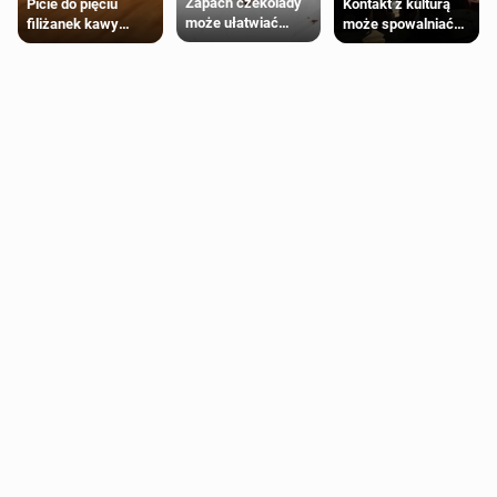
Zapach czekolady
Kontakt z kulturą
Picie do pięciu
może ułatwiać
może spowalniać
filiżanek kawy
trening siłowy
starzenie
dziennie jest
bezpieczne dla
większości
dorosłych