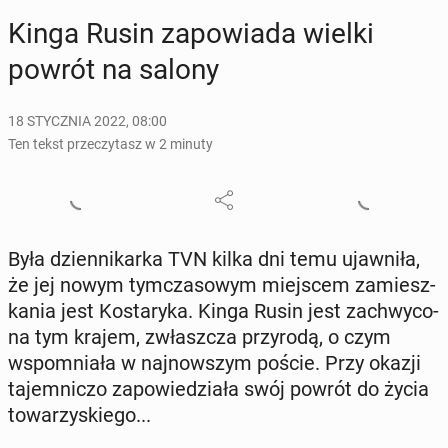
Kinga Rusin za­po­wia­da wielki
powrót na salony
18 STYCZNIA 2022, 08:00
Ten tekst przeczytasz w 2 minuty
Była dzien­ni­kar­ka TVN kilka dni temu ujaw­ni­ła,
że jej nowym tym­cza­so­wym miej­scem za­miesz­
ka­nia jest Ko­sta­ry­ka. Kinga Rusin jest za­chwy­co­
na tym krajem, zwłasz­cza przy­ro­dą, o czym
wspo­mnia­ła w naj­now­szym poście. Przy okazji
ta­jem­ni­czo za­po­wie­dzia­ła swój powrót do życia
to­wa­rzy­skie­go...