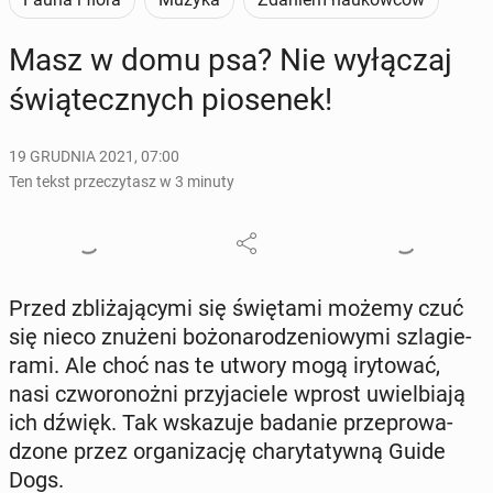
Masz w domu psa? Nie wy­łą­czaj
świą­tecz­nych pio­se­nek!
19 GRUDNIA 2021, 07:00
Ten tekst przeczytasz w 3 minuty
Przed zbli­ża­ją­cy­mi się świę­ta­mi możemy czuć
się nieco znużeni bo­żo­na­ro­dze­nio­wy­mi szla­gie­
ra­mi. Ale choć nas te utwory mogą iry­to­wać,
nasi czwo­ro­noż­ni przy­ja­cie­le wprost uwiel­bia­ją
ich dźwięk. Tak wska­zu­je badanie prze­pro­wa­
dzo­ne przez or­ga­ni­za­cję cha­ry­ta­tyw­ną Guide
Dogs.