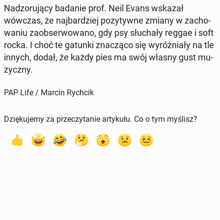
Nad­zo­ru­ją­cy badanie prof. Neil Evans wskazał
wówczas, że naj­bar­dziej po­zy­tyw­ne zmiany w za­cho­
wa­niu za­ob­ser­wo­wa­no, gdy psy słu­cha­ły reggae i soft
rocka. I choć te gatunki zna­czą­co się wy­róż­nia­ły na tle
innych, dodał, że każdy pies ma swój własny gust mu­
zycz­ny.
PAP Life / Marcin Rychcik
Dziękujemy za przeczytanie artykułu. Co o tym myślisz?