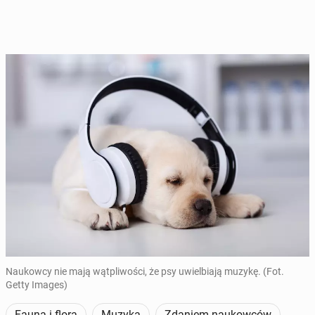
Naukowcy nie mają wątpliwości, że psy uwielbiają muzykę. (Fot.
Getty Images)
Fauna i flora
Muzyka
Zdaniem naukowców