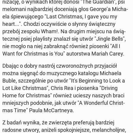
ni­za­cję, o wy­ni­kach której donosi "The Gu­ar­dian", psi
me­lo­ma­ni naj­bar­dziej do­ce­nia­ją głos George’a Mi­cha­
ela śpie­wu­ją­ce­go "Last Chri­st­mas, I gave you my
heart...". Chodzi oczy­wi­ście o słynny świą­tecz­ny
przebój zespołu Wham!. Na drugim miejscu na świą­
tecz­nej psiej play­li­sty znalazł się utwór "Jingle Bells",
nie mogło na niej za­brak­nąć również pio­sen­ki "All I
Want for Chri­st­mas is You" au­tor­stwa Mariah Carey.
Dbając o dobry nastrój czwo­ro­noż­nych przy­ja­ciół
można sięgnąć do mu­zycz­ne­go ka­ta­lo­gu Mi­cha­ela
Buble, szcze­gól­nie po utwór "It's Be­gin­ning to Look a
Lot Like Chri­st­mas", Chris Rea i pio­sen­ka "Driving
Home for Chri­st­mas" również ucieszy naszych braci
mniej­szych po­dob­nie, jak utwór "A Won­der­ful Chri­st­
mas Time" Paula McCart­neya.
Z badań wynika, że zwie­rzę­ta pre­fe­ru­ją bar­dziej
radosne utwory, aniżeli spo­koj­niej­sze, me­lan­cho­lij­ne,