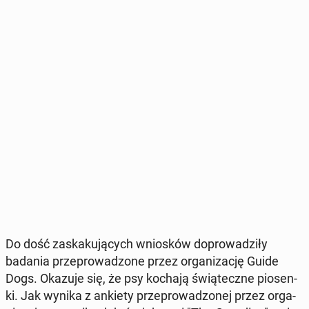
Do dość za­ska­ku­ją­cych wnio­sków do­pro­wa­dzi­ły
badania prze­pro­wa­dzo­ne przez or­ga­ni­za­cję Guide
Dogs. Okazuje się, że psy kochają świą­tecz­ne pio­sen­
ki. Jak wynika z ankiety prze­pro­wa­dzo­nej przez or­ga­