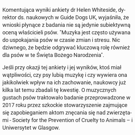
Ko­men­tu­ją­ca wyniki ankiety dr Helen Whi­te­si­de, dy­
rek­tor ds. na­uko­wych w Guide Dogs UK, wy­ja­śni­ła, że
wnioski płynące z badania nie są jedynie su­biek­tyw­ną
oceną wła­ści­cie­li psów. "Muzyka jest często używana
do uspo­ka­ja­nia psów w czasie zmian i stresu. Nic
dziw­ne­go, że będzie od­gry­wać klu­czo­wą rolę również
dla psów w te Święta Bożego Na­ro­dze­nia".
Jeśli przy okazji tej ankiety i jej wyników, ktoś miał
wąt­pli­wo­ści, czy psy lubią muzykę i czy wywiera ona
ja­ki­kol­wiek wpływ na ich za­cho­wa­nie, na­ukow­cy już
kilka lat temu zbadali tę kwestię. O mu­zycz­nych
gustach psów trak­to­wa­ło badanie prze­pro­wa­dzo­ne w
2017 roku przez szkoc­kie sto­wa­rzy­sze­nie zaj­mu­ją­ce
się za­po­bie­ga­niem aktom znę­ca­nia się nad zwie­rzę­ta­
mi - Society for the Pre­ven­tion of Cruelty to Animals – i
Uni­wer­sy­tet w Glasgow.