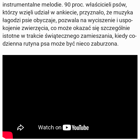
in­stru­men­tal­ne melodie. 90 proc. wła­ści­cie­li psów,
którzy wzięli udział w an­kie­cie, przy­zna­ło, że muzyka
łagodzi psie oby­cza­je, pozwala na wy­ci­sze­nie i uspo­
ko­je­nie zwie­rzę­cia, co może okazać się szcze­gól­nie
istotne w trakcie świą­tecz­ne­go za­mie­sza­nia, kiedy co­
dzien­na rutyna psa może być nieco za­bu­rzo­na.