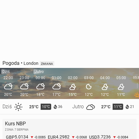
Pogoda
•
London
ZMIANA
Dziś
Jutro
22:00
23:00
00:00
01:00
02:00
03:00
04:00
05:00
05:
20°C
20°C
18°C
17°C
15°C
12°C
12°C
11°C
Dziś
Jutro
25°C
27°C
10°C
11°C
36
21
Kurs NBP
Z DNIA: 7 SIERPNIA
5.0134
4.2982
3.7236
GBP
EUR
USD
-0.0085
-0.0068
-0.0084