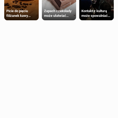
Zapach czekolady
Kontakt z kulturą
Picie do pięciu
może ułatwiać
może spowalniać
filiżanek kawy
trening siłowy
starzenie
dziennie jest
bezpieczne dla
większości
dorosłych