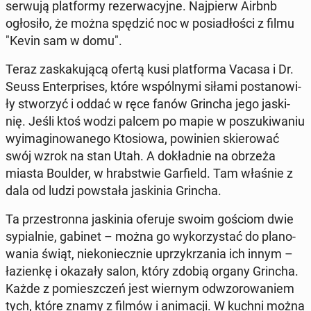
serwują plat­for­my re­zer­wa­cyj­ne. Naj­pierw Airbnb
ogło­si­ło, że można spędzić noc w po­sia­dło­ści z filmu
"Kevin sam w domu".
Teraz za­ska­ku­ją­cą ofertą kusi plat­for­ma Vacasa i Dr.
Seuss En­ter­pri­ses, które wspól­ny­mi siłami po­sta­no­wi­
ły stwo­rzyć i oddać w ręce fanów Grincha jego ja­ski­
nię. Jeśli ktoś wodzi palcem po mapie w po­szu­ki­wa­niu
wy­ima­gi­no­wa­ne­go Kto­sio­wa, po­wi­nien skie­ro­wać
swój wzrok na stan Utah. A do­kład­nie na obrzeża
miasta Boulder, w hrab­stwie Gar­field. Tam właśnie z
dala od ludzi po­wsta­ła ja­ski­nia Grincha.
Ta prze­stron­na ja­ski­nia oferuje swoim gościom dwie
sy­pial­nie, gabinet – można go wy­ko­rzy­stać do pla­no­
wa­nia świąt, nie­ko­niecz­nie uprzy­krza­nia ich innym –
ła­zien­kę i okazały salon, który zdobią organy Grincha.
Każde z po­miesz­czeń jest wiernym od­wzo­ro­wa­niem
tych, które znamy z filmów i ani­ma­cji. W kuchni można