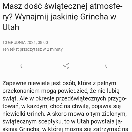
Masz dość świą­tecz­nej at­mos­fe­
ry? Wy­naj­mij ja­ski­nię Grincha w
Utah
10 GRUDNIA 2021, 08:00
Ten tekst przeczytasz w 2 minuty
Zapewne nie­wie­le jest osób, które z pełnym
prze­ko­na­niem mogą po­wie­dzieć, że nie lubią
świąt. Ale w okresie przed­świą­tecz­nych przy­go­
to­wań, w każdym, choć na chwilę, pojawia się
nie­wiel­ki Grinch. A skoro mowa o tym zie­lo­nym,
świą­tecz­nym scep­ty­ku, to w Utah po­wsta­ła ja­
ski­nia Grincha, w której można się za­trzy­mać na