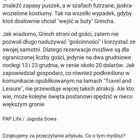
znaleźć zapasy puszek, a w szafach fu­trza­ne, ja­skra­
wo­zie­lo­ne ko­stiu­my. Tak na wszelki wypadek, gdyby
ktoś do­słow­nie chciał "wejść w buty" Grincha.
Jak wiadomo, Grinch stroni od gości, zatem nie
pozwoli długo nad­uży­wać "go­ścin­no­ści" i ko­rzy­stać ze
swojej samotni. Dlatego re­zer­wa­cje możliwe są dla
ogra­ni­czo­nej liczby gości, jedynie na dwa gru­dnio­we
noclegi 13 i 23 grudnia, w cenie około 20 dolarów. Jak
za­po­wie­dział go­spo­darz, co również pod­kre­ślo­no w
ko­mu­ni­ka­cie opu­bli­ko­wa­nym na łamach "Travel and
Leisure", nie prze­wi­du­je więcej takich atrak­cji. Ale kto
wie, może kolejne święta po­sta­no­wi spędzić w nieco
więk­szym gronie.
PAP Life / Jagoda Sowa
Dziękujemy za przeczytanie artykułu. Co o tym myślisz?