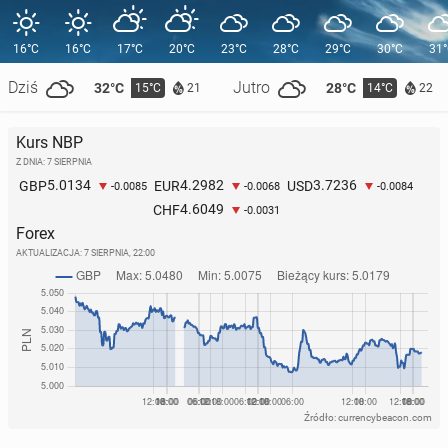
16°C
16°C
17°C
20°C
23°C
28°C
29°C
30°C
31
Dziś
Jutro
32°C
28°C
15°C
14°C
21
22
Kurs NBP
Z DNIA: 7 SIERPNIA
5.0134
4.2982
3.7236
GBP
EUR
USD
-0.0085
-0.0068
-0.0084
4.6049
CHF
-0.0031
Forex
AKTUALIZACJA:
7 SIERPNIA, 22:00
Źródło: currencybeacon.com