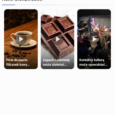
Zapach czekolady
Kontakt z kulturą
Picie do pięciu
może ułatwiać
może spowalniać
filiżanek kawy
trening siłowy
starzenie
dziennie jest
bezpieczne dla
większości
dorosłych