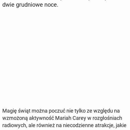
dwie gru­dnio­we noce.
Magię świąt można poczuć nie tylko ze względu na
wzmo­żo­ną ak­tyw­ność Mariah Carey w roz­gło­śniach
ra­dio­wych, ale również na nie­co­dzien­ne atrak­cje, jakie