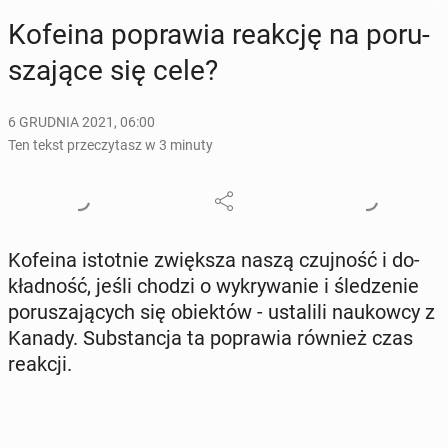
Kofeina po­pra­wia reakcję na po­ru­
sza­ją­ce się cele?
6 GRUDNIA 2021, 06:00
Ten tekst przeczytasz w 3 minuty
Kofeina istot­nie zwięk­sza naszą czuj­ność i do­
kład­ność, jeśli chodzi o wy­kry­wa­nie i śle­dze­nie
po­ru­sza­ją­cych się obiek­tów - usta­li­li na­ukow­cy z
Kanady. Sub­stan­cja ta po­pra­wia również czas
reakcji.