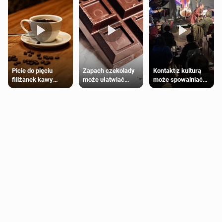
Zapach czekolady
Kontakt z kulturą
Picie do pięciu
może ułatwiać
może spowalniać
filiżanek kawy
trening siłowy
starzenie
dziennie jest
bezpieczne dla
większości
dorosłych