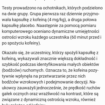
Testy pro­wa­dzo­no na ochot­ni­kach, których po­dzie­lo­no
na dwie grupy. Grupa pierw­sza raz dzien­nie przyj­mo­
wa­ła kap­suł­kę z kofeiną (4 mg/kg), a druga połowa
kap­suł­kę placebo. Na­astęp­nie za pomocą pomiaru
kom­pu­te­ro­we­go oce­nia­no dy­na­micz­ne umie­jęt­no­ści
ostro­ści wzroku każdego uczest­ni­ka (60 minut przed i
po spo­ży­ciu kofeiny).
Okazało się, że uczest­ni­cy, którzy spożyli kap­suł­kę z
kofeiną, wy­ka­zy­wa­li znacz­nie większą do­kład­ność i
szyb­kość podczas iden­ty­fi­ko­wa­nia małych obiek­tów
(bodźców) ru­cho­mych. Oznacza to, że kofeina po­zy­
tyw­nie wpły­nę­ła na prze­twa­rza­nie przez nich
bodźców wzro­ko­wych i po­dej­mo­wa­nie decyzji. Na­
ukow­cy za­uwa­ży­li jed­no­cze­śnie, że pręd­kość ruchów
gałek ocznych oraz wraż­li­wość na kon­trast, które są
zwią­za­ne z dy­na­micz­ną ostro­ścią wzroku, również