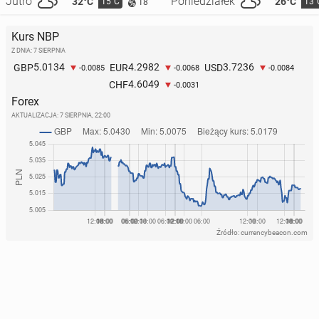
Jutro
Poniedziałek
32°C
26°C
15°C
13°
18
Kurs NBP
Z DNIA: 7 SIERPNIA
5.0134
4.2982
3.7236
GBP
EUR
USD
-0.0085
-0.0068
-0.0084
4.6049
CHF
-0.0031
Forex
AKTUALIZACJA:
7 SIERPNIA, 22:00
Źródło: currencybeacon.com