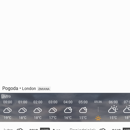
Pogoda
•
London
ZMIANA
Jutro
00:00
01:00
02:00
03:00
04:00
05:00
05:36
06:00
07:
19°C
18°C
18°C
17°C
16°C
15°C
15°C
18