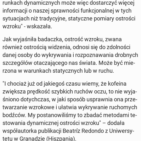
run­kach dy­na­micz­nych może więc do­star­czyć więcej
in­for­ma­cji o naszej spraw­no­ści funk­cjo­nal­nej w tych
sy­tu­acjach niż tra­dy­cyj­ne, sta­tycz­ne pomiary ostro­ści
wzroku" - wska­za­ła.
Jak wy­ja­śni­ła ba­dacz­ka, ostrość wzroku, zwana
również ostro­ścią wi­dze­nia, odnosi się do zdol­no­ści
danej osoby do wy­kry­wa­nia i roz­po­zna­wa­nia drob­nych
szcze­gó­łów ota­cza­ją­ce­go nas świata. Może być mie­
rzo­na w wa­run­kach sta­tycz­nych lub w ruchu.
"I chociaż już od ja­kie­goś czasu wiemy, że kofeina
zwięk­sza pręd­kość szyb­kich ruchów oczu, to nie wy­ja­
śnio­no do­tych­czas, w jaki sposób uspraw­nia ona prze­
twa­rza­nie wzro­ko­we i ułatwia wy­kry­wa­nie ru­cho­mych
bodźców. My po­sta­no­wi­li­śmy to zbadać me­to­da­mi te­
sto­wa­nia dy­na­micz­nej ostro­ści wzroku" – dodała
współ­au­tor­ka pu­bli­ka­cji Beatríz Redondo z Uni­wer­sy­
te­tu w Gra­na­dzie (Hisz­pa­nia).