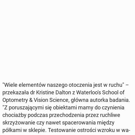
"Wiele ele­men­tów naszego oto­cze­nia jest w ruchu" –
prze­ka­za­ła dr Kri­sti­ne Dalton z Wa­ter­lo­o's School of
Opto­me­try & Vision Science, główna autorka badania.
"Z po­ru­sza­ją­cy­mi się obiek­ta­mi mamy do czy­nie­nia
cho­ciaż­by podczas prze­cho­dze­nia przez ru­chli­we
skrzy­żo­wa­nie czy nawet spa­ce­ro­wa­nia między
półkami w sklepie. Te­sto­wa­nie ostro­ści wzroku w wa­