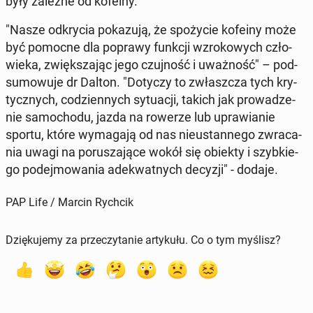
były zależne od kofeiny.
"Nasze od­kry­cia po­ka­zu­ją, że spo­ży­cie kofeiny może
być pomocne dla poprawy funkcji wzro­ko­wych czło­
wie­ka, zwięk­sza­jąc jego czuj­ność i uważ­ność" – pod­
su­mo­wu­je dr Dalton. "Dotyczy to zwłasz­cza tych kry­
tycz­nych, co­dzien­nych sy­tu­acji, takich jak pro­wa­dze­
nie sa­mo­cho­du, jazda na rowerze lub upra­wia­nie
sportu, które wy­ma­ga­ją od nas nie­ustan­ne­go zwra­ca­
nia uwagi na po­ru­sza­ją­ce wokół się obiekty i szyb­kie­
go po­dej­mo­wa­nia ade­kwat­nych decyzji" - dodaje.
PAP Life / Marcin Rychcik
Dziękujemy za przeczytanie artykułu. Co o tym myślisz?