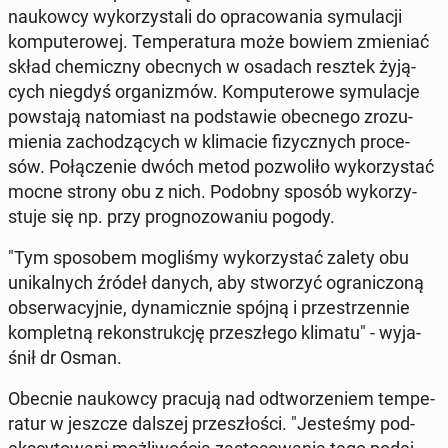
na­ukow­cy wy­ko­rzy­sta­li do opra­co­wa­nia sy­mu­la­cji
kom­pu­te­ro­wej. Tem­pe­ra­tu­ra może bowiem zmie­niać
skład che­micz­ny obec­nych w osadach resztek ży­ją­
cych niegdyś or­ga­ni­zmów. Kom­pu­te­ro­we sy­mu­la­cje
po­wsta­ją na­to­miast na pod­sta­wie obec­ne­go zro­zu­
mie­nia za­cho­dzą­cych w kli­ma­cie fi­zycz­nych pro­ce­
sów. Po­łą­cze­nie dwóch metod po­zwo­li­ło wy­ko­rzy­stać
mocne strony obu z nich. Podobny sposób wy­ko­rzy­
stu­je się np. przy pro­gno­zo­wa­niu pogody.
"Tym spo­so­bem mo­gli­śmy wy­ko­rzy­stać zalety obu
uni­kal­nych źródeł danych, aby stwo­rzyć ogra­ni­czo­ną
ob­ser­wa­cyj­nie, dy­na­micz­nie spójną i prze­strzen­nie
kom­plet­ną re­kon­struk­cję prze­szłe­go klimatu" - wy­ja­
śnił dr Osman.
Obecnie na­ukow­cy pracują nad od­two­rze­niem tem­pe­
ra­tur w jeszcze dalszej prze­szło­ści. "Je­ste­śmy pod­