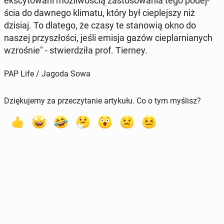
eks­cy­to­wa­ni moż­li­wo­ścią za­sto­so­wa­nia tego po­dej­
ścia do dawnego klimatu, który był cie­plej­szy niż
dzisiaj. To dlatego, że czasy te sta­no­wią okno do
naszej przy­szło­ści, jeśli emisja gazów cie­plar­nia­nych
wzro­śnie" - stwier­dzi­ła prof. Tierney.
PAP Life / Jagoda Sowa
Dziękujemy za przeczytanie artykułu. Co o tym myślisz?