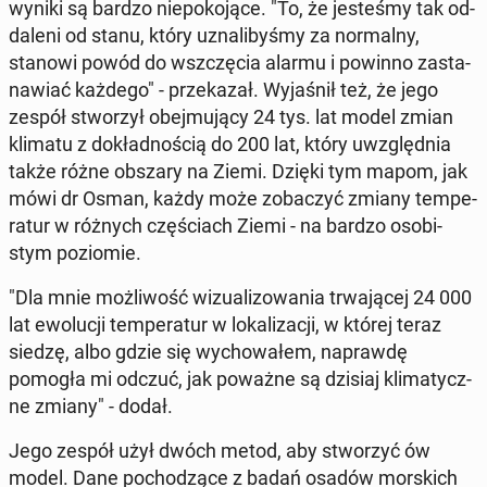
wyniki są bardzo nie­po­ko­ją­ce. "To, że je­ste­śmy tak od­
da­le­ni od stanu, który uzna­li­by­śmy za nor­mal­ny,
stanowi powód do wsz­czę­cia alarmu i powinno za­sta­
na­wiać każdego" - prze­ka­zał. Wy­ja­śnił też, że jego
zespół stwo­rzył obej­mu­ją­cy 24 tys. lat model zmian
klimatu z do­kład­no­ścią do 200 lat, który uwzględ­nia
także różne obszary na Ziemi. Dzięki tym mapom, jak
mówi dr Osman, każdy może zo­ba­czyć zmiany tem­pe­
ra­tur w różnych czę­ściach Ziemi - na bardzo oso­bi­
stym po­zio­mie.
"Dla mnie moż­li­wość wi­zu­ali­zo­wa­nia trwa­ją­cej 24 000
lat ewo­lu­cji tem­pe­ra­tur w lo­ka­li­za­cji, w której teraz
siedzę, albo gdzie się wy­cho­wa­łem, na­praw­dę
pomogła mi odczuć, jak poważne są dzisiaj kli­ma­tycz­
ne zmiany" - dodał.
Jego zespół użył dwóch metod, aby stwo­rzyć ów
model. Dane po­cho­dzą­ce z badań osadów mor­skich