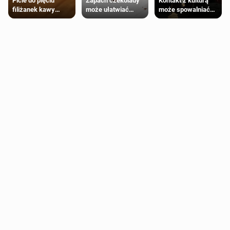
Zapach czekolady
Kontakt z kulturą
Picie do pięciu
może ułatwiać
może spowalniać
filiżanek kawy
trening siłowy
starzenie
dziennie jest
bezpieczne dla
większości
dorosłych