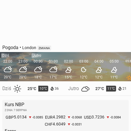
Pogoda
•
London
ZMIANA
Dziś
Jutro
22:00
23:00
00:00
01:00
02:00
03:00
04:00
05:00
05:
20°C
20°C
18°C
17°C
15°C
12°C
12°C
11°C
Dziś
Jutro
25°C
27°C
10°C
11°C
36
21
Kurs NBP
Z DNIA: 7 SIERPNIA
5.0134
4.2982
3.7236
GBP
EUR
USD
-0.0085
-0.0068
-0.0084
4.6049
CHF
-0.0031