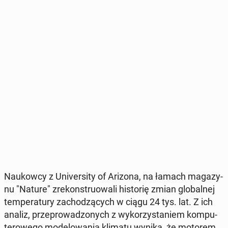
Na­ukow­cy z Uni­ver­si­ty of Arizona, na łamach ma­ga­zy­
nu "Nature" zre­kon­stru­owa­li hi­sto­rię zmian glo­bal­nej
tem­pe­ra­tu­ry za­cho­dzą­cych w ciągu 24 tys. lat. Z ich
analiz, prze­pro­wa­dzo­nych z wy­ko­rzy­sta­niem kom­pu­
te­ro­we­go mo­de­lo­wa­nia klimatu wynika, że motorem