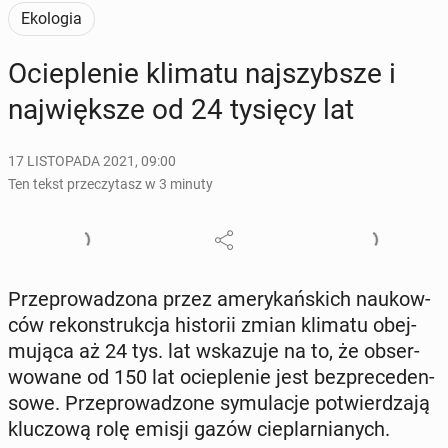
Ekologia
Ocie­ple­nie klimatu naj­szyb­sze i
naj­więk­sze od 24 tysięcy lat
17 LISTOPADA 2021, 09:00
Ten tekst przeczytasz w 3 minuty
Prze­pro­wa­dzo­na przez ame­ry­kań­skich na­ukow­
ców re­kon­struk­cja hi­sto­rii zmian klimatu obej­
mu­ją­ca aż 24 tys. lat wska­zu­je na to, że ob­ser­
wo­wa­ne od 150 lat ocie­ple­nie jest bez­pre­ce­den­
so­we. Prze­pro­wa­dzo­ne sy­mu­la­cje po­twier­dza­ją
klu­czo­wą rolę emisji gazów cie­plar­nia­nych.