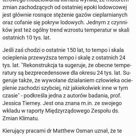
zmian za­cho­dzą­cych od ostat­niej epoki lo­dow­co­wej
jest głównie rosnące stę­że­nie gazów cie­plar­nia­nych
oraz cofanie się pokryw lo­do­wych. Jednym z czyn­ni­
ków jest też ogólny trend wzrostu tem­pe­ra­tur w skali
ostat­nich 10 tys. lat.
Jeśli zaś chodzi o ostat­nie 150 lat, to tempo i skala
ocie­ple­nia prze­wyż­sza tempo i skalę z ostat­nich 24
tys. lat. "Re­kon­struk­cja ta su­ge­ru­je, że obecne tem­pe­
ra­tu­ry są bez­pre­ce­den­so­we dla okresu 24 tys. lat. Su­
ge­ru­je także, że wy­wo­ła­ne dzia­ła­niem czło­wie­ka ocie­
ple­nie za­cho­dzi szyb­ciej, niż ja­kie­kol­wiek inne w tym
czasie" - pod­kre­śla jedna z autorów badania, prof.
Jessica Tierney. Jest ona znana m.in. ze swojego
wkładu w raporty Mię­dzy­rzą­do­we­go Zespołu ds.
Zmian Klimatu.
Kie­ru­ją­cy pracami dr Matthew Osman uznał, że te