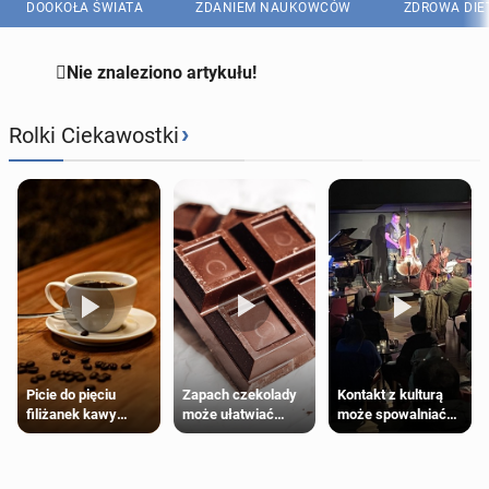
DOOKOŁA ŚWIATA
ZDANIEM NAUKOWCÓW
ZDROWA DIE

Nie znaleziono artykułu!
›
Rolki Ciekawostki
Zapach czekolady
Kontakt z kulturą
Picie do pięciu
może ułatwiać
może spowalniać
filiżanek kawy
trening siłowy
starzenie
dziennie jest
bezpieczne dla
większości