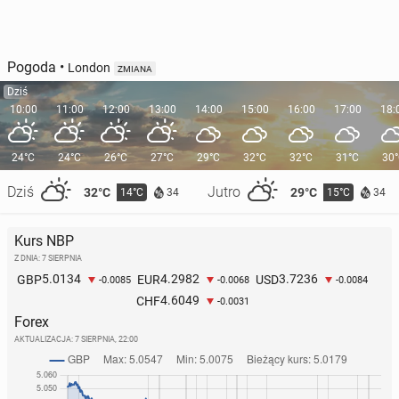
Pogoda
•
London
ZMIANA
Dziś
10:00
11:00
12:00
13:00
14:00
15:00
16:00
17:00
18:
24°C
24°C
26°C
27°C
29°C
32°C
32°C
31°C
30
Dziś
Jutro
32°C
29°C
14°C
15°C
34
34
Kurs NBP
Z DNIA: 7 SIERPNIA
5.0134
4.2982
3.7236
GBP
EUR
USD
-0.0085
-0.0068
-0.0084
4.6049
CHF
-0.0031
Forex
AKTUALIZACJA:
7 SIERPNIA, 22:00