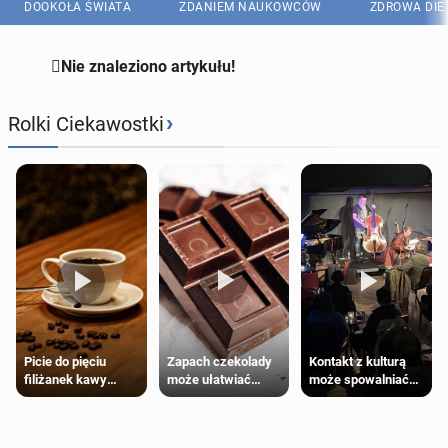
DOOKOŁA ŚWIATA
ZDANIEM NAUKOWCÓW
ZDROWA DIE

Nie znaleziono artykułu!
›
Rolki Ciekawostki
Zapach czekolady
Kontakt z kulturą
Picie do pięciu
może ułatwiać
może spowalniać
filiżanek kawy
trening siłowy
starzenie
dziennie jest
bezpieczne dla
większości