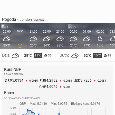
Pogoda
•
London
ZMIANA
Dziś
Jutro
20:00
20:38
21:00
22:00
23:00
00:00
01:00
02:00
03:
25°C
25°C
24°C
23°C
21°C
17°C
15°C
15
Dziś
Jutro
28°C
32°C
11°C
15°C
36
18
Kurs NBP
Z DNIA: 7 SIERPNIA
5.0134
4.2982
3.7236
GBP
EUR
USD
-0.0085
-0.0068
-0.0084
4.6049
CHF
-0.0031
Forex
AKTUALIZACJA:
7 SIERPNIA, 22:00