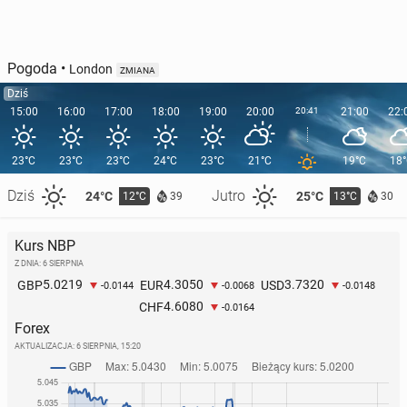
Pogoda
•
London
ZMIANA
Dziś
15:00
16:00
17:00
18:00
19:00
20:00
20:41
21:00
22:
23°C
23°C
23°C
24°C
23°C
21°C
19°C
18
Dziś
Jutro
24°C
25°C
12°C
13°C
39
30
Kurs NBP
Z DNIA: 6 SIERPNIA
5.0219
4.3050
3.7320
GBP
EUR
USD
-0.0144
-0.0068
-0.0148
4.6080
CHF
-0.0164
Forex
AKTUALIZACJA:
6 SIERPNIA, 15:20