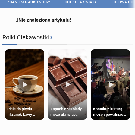
ZDANIEM NAUKOWCÓW
DOOKOŁA ŚWIATA
ZDROWA DIE

Nie znaleziono artykułu!
›
Rolki Ciekawostki
Zapach czekolady
Kontakt z kulturą
Picie do pięciu
może ułatwiać
może spowalniać
filiżanek kawy
trening siłowy
starzenie
dziennie jest
bezpieczne dla
większości