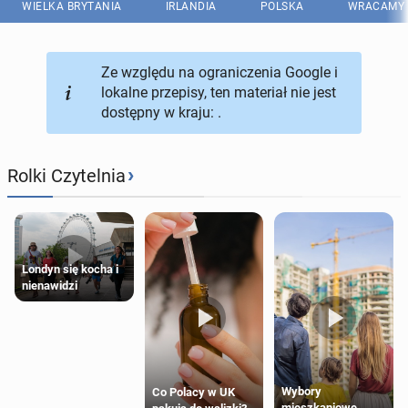
WIELKA BRYTANIA
IRLANDIA
POLSKA
WRACAMY 
Ze względu na ograniczenia Google i
lokalne przepisy, ten materiał nie jest
dostępny w kraju: .
›
Rolki Czytelnia
Londyn się kocha i
nienawidzi
Wybory
Co Polacy w UK
mieszkaniowe