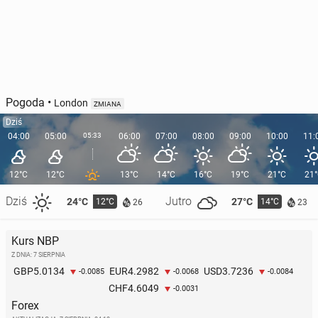
Pogoda
•
London
ZMIANA
Dziś
04:00
05:00
05:33
06:00
07:00
08:00
09:00
10:00
11:
12°C
12°C
13°C
14°C
16°C
19°C
21°C
21
Dziś
Jutro
24°C
27°C
12°C
14°C
26
23
Kurs NBP
Z DNIA: 7 SIERPNIA
5.0134
4.2982
3.7236
GBP
EUR
USD
-0.0085
-0.0068
-0.0084
4.6049
CHF
-0.0031
Forex