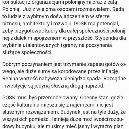
kon­sul­ta­cji z or­ga­ni­za­cja­mi po­lo­nij­ny­mi oraz z całą
Polonią. Już z wieloma osobami roz­ma­wia­łem. Będą
to ludzie z wy­bit­nym do­świad­cze­niem w sferze
biznesu, ar­chi­tek­tu­ry i rozwoju. POSK ma po­ten­cjał,
żeby przy­go­to­wać kadry dla całej spo­łecz­no­ści po­lo­nij­
nej z dalekim spoj­rze­niem w przy­szłość. Sty­pen­dia dla
wy­bit­nie uta­len­to­wa­nych i granty na po­czy­na­nia
służące spo­łecz­no­ści.
Dobrym po­czy­na­niem jest trzy­ma­nie zapasu go­tów­ko­
we­go, ale duże sumy są ko­ro­do­wa­ne przez in­fla­cję.
Realna wartość na­byw­cza pie­nią­dza spada. Roz­sąd­ne
in­we­sty­cje są jedyną słuszną drogą naprzód.
POSK musi być prze­mo­de­lo­wa­ny. Obecny stan, gdzie
część kul­tu­ral­na miesza się z na­jem­ca­mi nie jest
słusz­nym roz­wią­za­niem. Budynek jest na tyle duży, że
wszyst­kich po­mie­ści. Ist­nie­ją duże moż­li­wo­ści roz­bu­
do­wy budynku, ale musimy mieć jasny i wyraźny plan