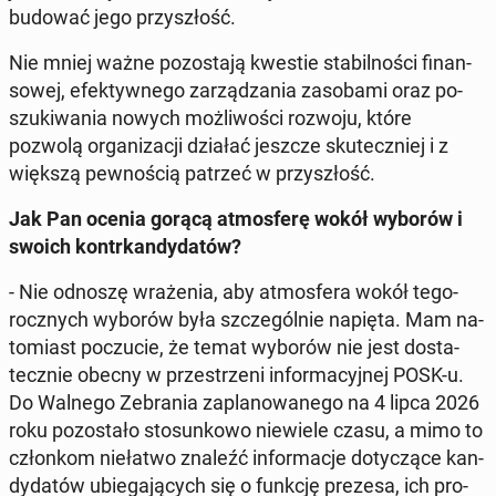
budować jego przy­szłość.
Nie mniej ważne po­zo­sta­ją kwestie sta­bil­no­ści fi­nan­
so­wej, efek­tyw­ne­go za­rzą­dza­nia za­so­ba­mi oraz po­
szu­ki­wa­nia nowych moż­li­wo­ści rozwoju, które
pozwolą or­ga­ni­za­cji działać jeszcze sku­tecz­niej i z
większą pew­no­ścią patrzeć w przy­szłość.
Jak Pan ocenia gorącą at­mos­fe­rę wokół wyborów i
swoich kontr­kan­dy­da­tów?
- Nie odnoszę wra­że­nia, aby at­mos­fe­ra wokół te­go­
rocz­nych wyborów była szcze­gól­nie napięta. Mam na­
to­miast po­czu­cie, że temat wyborów nie jest do­sta­
tecz­nie obecny w prze­strze­ni in­for­ma­cyj­nej POSK-u.
Do Walnego Ze­bra­nia za­pla­no­wa­ne­go na 4 lipca 2026
roku po­zo­sta­ło sto­sun­ko­wo nie­wie­le czasu, a mimo to
człon­kom nie­ła­two znaleźć in­for­ma­cje do­ty­czą­ce kan­
dy­da­tów ubie­ga­ją­cych się o funkcję prezesa, ich pro­