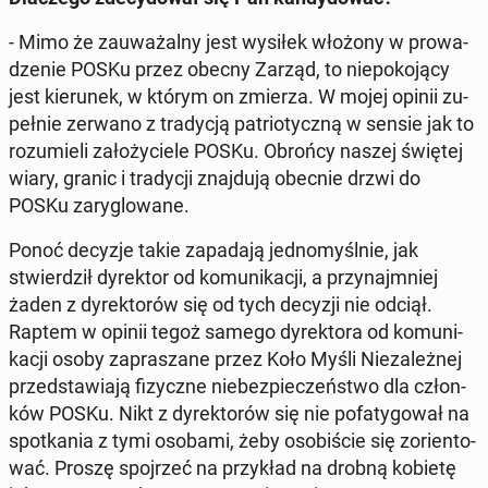
- Mimo że za­uwa­żal­ny jest wysiłek włożony w pro­wa­
dze­nie POSKu przez obecny Zarząd, to nie­po­ko­ją­cy
jest kie­ru­nek, w którym on zmierza. W mojej opinii zu­
peł­nie zerwano z tra­dy­cją pa­trio­tycz­ną w sensie jak to
ro­zu­mie­li za­ło­ży­cie­le POSKu. Obrońcy naszej świętej
wiary, granic i tra­dy­cji znaj­du­ją obecnie drzwi do
POSKu za­ry­glo­wa­ne.
Ponoć decyzje takie za­pa­da­ją jed­no­myśl­nie, jak
stwier­dził dy­rek­tor od ko­mu­ni­ka­cji, a przy­naj­mniej
żaden z dy­rek­to­rów się od tych decyzji nie odciął.
Raptem w opinii tegoż samego dy­rek­to­ra od ko­mu­ni­
ka­cji osoby za­pra­sza­ne przez Koło Myśli Nie­za­leż­nej
przed­sta­wia­ją fi­zycz­ne nie­bez­pie­czeń­stwo dla człon­
ków POSKu. Nikt z dy­rek­to­rów się nie po­fa­ty­go­wał na
spo­tka­nia z tymi osobami, żeby oso­bi­ście się zo­rien­to­
wać. Proszę spoj­rzeć na przy­kład na drobną kobietę