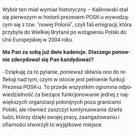
Wybór ten miał wymiar hi­sto­rycz­ny – Ka­li­now­ski stał
się pierw­szym w hi­sto­rii pre­ze­sem POSK-u wy­wo­dzą­
cym się z tzw. "nowej Polonii", czyli fali emi­gra­cji, która
przy­by­ła do Wiel­kiej Bry­ta­nii po wstą­pie­niu Polski do
Unii Eu­ro­pej­skiej w 2004 roku.
Ma Pan za sobą już dwie ka­den­cje. Dla­cze­go po­now­
nie zde­cy­do­wał się Pan kan­dy­do­wać?
- Dzię­ku­ję za to pytanie, po­nie­waż skłania ono do re­
flek­sji nad tym, czym w istocie jest peł­nie­nie funkcji
Prezesa POSK-u. To przede wszyst­kim ogromna od­po­
wie­dzial­ność za bieżące funk­cjo­no­wa­nie jednej z naj­
więk­szych or­ga­ni­za­cji po­lo­nij­nych poza gra­ni­ca­mi
Polski, ale również za­szczyt kon­ty­nu­owa­nia dzieła
ludzi, którzy dzięki swojej pracy, za­an­ga­żo­wa­niu i
ofiar­no­ści stwo­rzy­li to wy­jąt­ko­we miejsce.