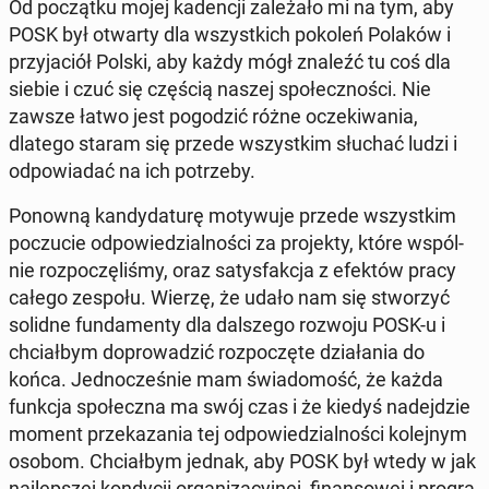
Od po­cząt­ku mojej ka­den­cji za­le­ża­ło mi na tym, aby
POSK był otwarty dla wszyst­kich pokoleń Polaków i
przy­ja­ciół Polski, aby każdy mógł znaleźć tu coś dla
siebie i czuć się częścią naszej spo­łecz­no­ści. Nie
zawsze łatwo jest po­go­dzić różne ocze­ki­wa­nia,
dlatego staram się przede wszyst­kim słuchać ludzi i
od­po­wia­dać na ich po­trze­by.
Ponowną kan­dy­da­tu­rę mo­ty­wu­je przede wszyst­kim
po­czu­cie od­po­wie­dzial­no­ści za pro­jek­ty, które wspól­
nie roz­po­czę­li­śmy, oraz sa­tys­fak­cja z efektów pracy
całego zespołu. Wierzę, że udało nam się stwo­rzyć
solidne fun­da­men­ty dla dal­sze­go rozwoju POSK-u i
chciał­bym do­pro­wa­dzić roz­po­czę­te dzia­ła­nia do
końca. Jed­no­cze­śnie mam świa­do­mość, że każda
funkcja spo­łecz­na ma swój czas i że kiedyś na­dej­dzie
moment prze­ka­za­nia tej od­po­wie­dzial­no­ści ko­lej­nym
osobom. Chciał­bym jednak, aby POSK był wtedy w jak
naj­lep­szej kon­dy­cji or­ga­ni­za­cyj­nej, fi­nan­so­wej i pro­gra­