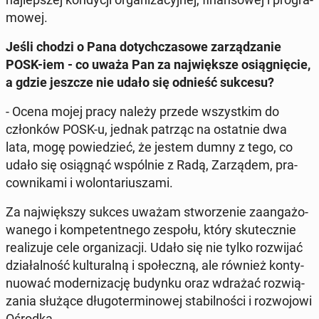
mo­wej.
Jeśli chodzi o Pana do­tych­cza­so­we za­rzą­dza­nie
POSK-iem - co uważa Pan za naj­więk­sze osią­gnię­cie,
a gdzie jeszcze nie udało się odnieść sukcesu?
- Ocena mojej pracy należy przede wszyst­kim do
człon­ków POSK-u, jednak patrząc na ostat­nie dwa
lata, mogę po­wie­dzieć, że jestem dumny z tego, co
udało się osią­gnąć wspól­nie z Radą, Za­rzą­dem, pra­
cow­ni­ka­mi i wo­lon­ta­riu­sza­mi.
Za naj­więk­szy sukces uważam stwo­rze­nie za­an­ga­żo­
wa­ne­go i kom­pe­tent­ne­go zespołu, który sku­tecz­nie
re­ali­zu­je cele or­ga­ni­za­cji. Udało się nie tylko roz­wi­jać
dzia­łal­ność kul­tu­ral­ną i spo­łecz­ną, ale również kon­ty­
nu­ować mo­der­ni­za­cję budynku oraz wdrażać roz­wią­
za­nia służące dłu­go­ter­mi­no­wej sta­bil­no­ści i roz­wo­jo­wi
Ośrodka.