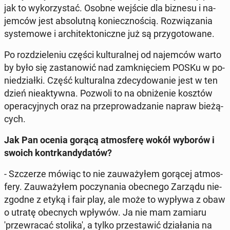
jak to wy­ko­rzy­stać. Osobne wejście dla biznesu i na­
jem­ców jest ab­so­lut­ną ko­niecz­no­ścią. Roz­wią­za­nia
sys­te­mo­we i ar­chi­tek­to­nicz­ne już są przy­go­to­wa­ne.
Po roz­dzie­le­niu części kul­tu­ral­nej od na­jem­ców warto
by było się za­sta­no­wić nad za­mknię­ciem POSKu w po­
nie­dział­ki. Część kul­tu­ral­na zde­cy­do­wa­nie jest w ten
dzień nie­ak­tyw­na. Pozwoli to na ob­ni­że­nie kosztów
ope­ra­cyj­nych oraz na prze­pro­wa­dza­nie napraw bie­żą­
cych.
Jak Pan ocenia gorącą at­mos­fe­rę wokół wyborów i
swoich kontr­kan­dy­da­tów?
- Szcze­rze mówiąc to nie za­uwa­ży­łem gorącej at­mos­
fe­ry. Za­uwa­ży­łem po­czy­na­nia obec­ne­go Zarządu nie­
zgod­ne z etyką i fair play, ale może to wypływa z obaw
o utratę obec­nych wpływów. Ja nie mam zamiaru
'przew­ra­cać sto­li­ka', a tylko prze­sta­wić dzia­ła­nia na