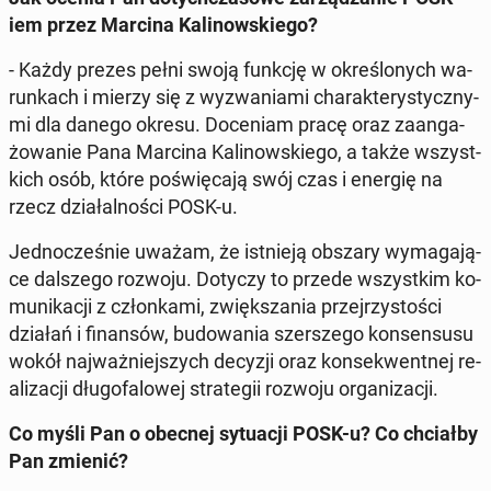
iem przez Marcina Ka­li­now­skie­go?
- Każdy prezes pełni swoją funkcję w okre­ślo­nych wa­
run­kach i mierzy się z wy­zwa­nia­mi cha­rak­te­ry­stycz­ny­
mi dla danego okresu. Do­ce­niam pracę oraz za­an­ga­
żo­wa­nie Pana Marcina Ka­li­now­skie­go, a także wszyst­
kich osób, które po­świę­ca­ją swój czas i energię na
rzecz dzia­łal­no­ści POSK-u.
Jed­no­cze­śnie uważam, że ist­nie­ją obszary wy­ma­ga­ją­
ce dal­sze­go rozwoju. Dotyczy to przede wszyst­kim ko­
mu­ni­ka­cji z człon­ka­mi, zwięk­sza­nia przej­rzy­sto­ści
działań i fi­nan­sów, bu­do­wa­nia szer­sze­go kon­sen­su­su
wokół naj­waż­niej­szych decyzji oraz kon­se­kwent­nej re­
ali­za­cji dłu­go­fa­lo­wej stra­te­gii rozwoju or­ga­ni­za­cji.
Co myśli Pan o obecnej sy­tu­acji POSK-u? Co chciał­by
Pan zmienić?