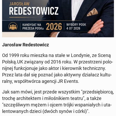
Ja­ro­sław Re­de­sto­wicz
Od 1999 roku mieszka na stałe w Lon­dy­nie, ze Sceną
Polską.UK zwią­za­ny od 2016 roku. W prze­strze­ni po­lo­
nij­nej funk­cjo­nu­je jako aktor i kie­row­nik tech­nicz­ny.
Przez lata dał się poznać jako aktywny dzia­łacz kul­tu­
ral­ny, współ­twór­ca agencji JR Events.
Jak sam mówi, jest przede wszyst­kim "przed­się­bior­cą,
trochę ar­chi­tek­tem i mi­ło­śni­kiem teatru", a także
"szczę­śli­wym mężem i ojcem trójki wspa­nia­łych i uta­
len­to­wa­nych dzieci (dwóch synów i córki)".