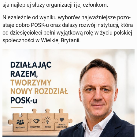
sja naj­le­piej służy or­ga­ni­za­cji i jej człon­kom.
Nie­za­leż­nie od wyniku wyborów naj­waż­niej­sze po­zo­
sta­je dobro POSK-u oraz dalszy rozwój in­sty­tu­cji, która
od dzie­się­cio­le­ci pełni wy­jąt­ko­wą rolę w życiu pol­skiej
spo­łecz­no­ści w Wiel­kiej Bry­ta­nii.