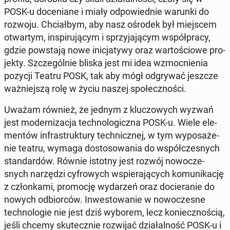
POSK-u do­ce­nia­ne i miały od­po­wied­nie warunki do
rozwoju. Chciał­bym, aby nasz ośrodek był miej­scem
otwar­tym, in­spi­ru­ją­cym i sprzy­ja­ją­cym współ­pra­cy,
gdzie po­wsta­ją nowe ini­cja­ty­wy oraz war­to­ścio­we pro­
jek­ty. Szcze­gól­nie bliska jest mi idea wzmoc­nie­nia
pozycji Teatru POSK, tak aby mógł od­gry­wać jeszcze
waż­niej­szą rolę w życiu naszej spo­łecz­no­ści.
Uważam również, że jednym z klu­czo­wych wyzwań
jest mo­der­ni­za­cja tech­no­lo­gicz­na POSK-u. Wiele ele­
men­tów in­fra­struk­tu­ry tech­nicz­nej, w tym wy­po­sa­że­
nie teatru, wymaga do­sto­so­wa­nia do współ­cze­snych
stan­dar­dów. Równie istotny jest rozwój no­wo­cze­
snych na­rzę­dzi cy­fro­wych wspie­ra­ją­cych ko­mu­ni­ka­cję
z człon­ka­mi, pro­mo­cję wy­da­rzeń oraz do­cie­ra­nie do
nowych od­bior­ców. In­we­sto­wa­nie w no­wo­cze­sne
tech­no­lo­gie nie jest dziś wyborem, lecz ko­niecz­no­ścią,
jeśli chcemy sku­tecz­nie roz­wi­jać dzia­łal­ność POSK-u i