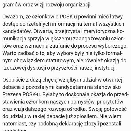
gra­mów oraz wizji rozwoju or­ga­ni­za­cji.
Uważam, że człon­ko­wie POSK-u powinni mieć łatwy
dostęp do rze­tel­nych in­for­ma­cji na temat wszyst­kich
kan­dy­da­tów. Otwarta, przej­rzy­sta i me­ry­to­rycz­na ko­
mu­ni­ka­cja sprzyja więk­sze­mu za­an­ga­żo­wa­niu człon­
ków oraz wzmac­nia za­ufa­nie do procesu wy­bor­cze­go.
Warto zadbać o to, aby wybory były nie tylko for­mal­
nym obo­wiąz­kiem sta­tu­to­wym, ale również okazją do
rze­czo­wej dys­ku­sji o przy­szło­ści naszej in­sty­tu­cji.
Oso­bi­ście z dużą chęcią wziął­bym udział w otwar­tej
debacie z po­zo­sta­ły­mi kan­dy­da­ta­mi na sta­no­wi­sko
Prezesa POSK-u. Byłaby to do­sko­na­ła okazja do przed­
sta­wie­nia człon­kom naszych po­my­słów, prio­ry­te­tów
oraz wizji dal­sze­go rozwoju ośrodka. Swoją go­to­wość
do udziału w takiej debacie już zgło­si­łem. Nie wiem
na­to­miast, czy podobną de­kla­ra­cję złożyli po­zo­sta­li
kan­dy­da­ci.