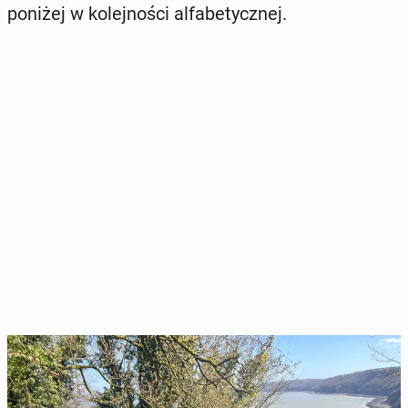
poniżej w ko­lej­no­ści al­fa­be­tycz­nej.