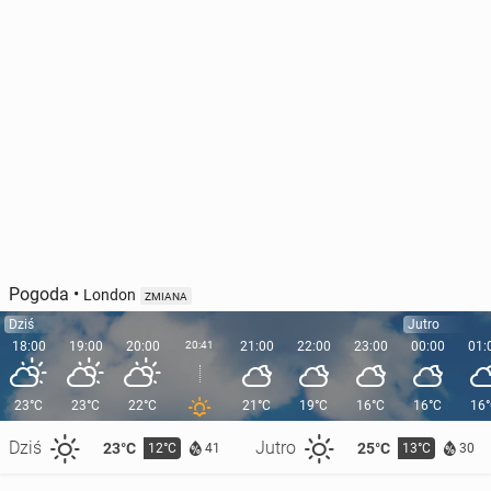
Pogoda
•
London
ZMIANA
Dziś
Jutro
18:00
19:00
20:00
20:41
21:00
22:00
23:00
00:00
01:
23°C
23°C
22°C
21°C
19°C
16°C
16°C
16
Dziś
Jutro
23°C
25°C
12°C
13°C
41
30