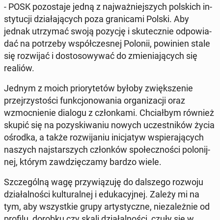
- POSK po­zo­sta­je jedną z naj­waż­niej­szych pol­skich in­
sty­tu­cji dzia­ła­ją­cych poza gra­ni­ca­mi Polski. Aby
jednak utrzy­mać swoją pozycję i sku­tecz­nie od­po­wia­
dać na po­trze­by współ­cze­snej Polonii, po­wi­nien stale
się roz­wi­jać i do­sto­so­wy­wać do zmie­nia­ją­cych się
realiów.
Jednym z moich prio­ry­te­tów byłoby zwięk­sze­nie
przej­rzy­sto­ści funk­cjo­no­wa­nia or­ga­ni­za­cji oraz
wzmoc­nie­nie dialogu z człon­ka­mi. Chciał­bym również
skupić się na po­zy­ski­wa­niu nowych uczest­ni­ków życia
ośrodka, a także roz­wi­ja­niu ini­cja­tyw wspie­ra­ją­cych
naszych naj­star­szych człon­ków spo­łecz­no­ści po­lo­nij­
nej, którym za­wdzię­cza­my bardzo wiele.
Szcze­gól­ną wagę przy­wią­zu­ję do dal­sze­go rozwoju
dzia­łal­no­ści kul­tu­ral­nej i edu­ka­cyj­nej. Zależy mi na
tym, aby wszyst­kie grupy ar­ty­stycz­ne, nie­za­leż­nie od
profilu, dorobku czy skali dzia­łal­no­ści, czuły się w