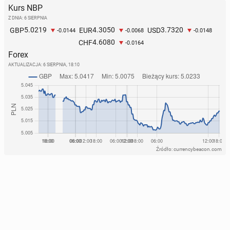
Kurs NBP
Z DNIA: 6 SIERPNIA
5.0219
4.3050
3.7320
GBP
EUR
USD
-0.0144
-0.0068
-0.0148
4.6080
CHF
-0.0164
Forex
AKTUALIZACJA:
6 SIERPNIA, 18:10
Źródło: currencybeacon.com