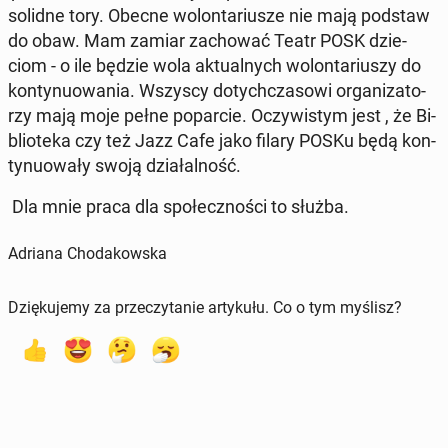
solidne tory. Obecne wo­lon­ta­riu­sze nie mają podstaw
do obaw. Mam zamiar za­cho­wać Teatr POSK dzie­
ciom - o ile będzie wola ak­tu­al­nych wo­lon­ta­riu­szy do
kon­ty­nu­owa­nia. Wszyscy do­tych­cza­so­wi or­ga­ni­za­to­
rzy mają moje pełne po­par­cie. Oczy­wi­stym jest , że Bi­
blio­te­ka czy też Jazz Cafe jako filary POSKu będą kon­
ty­nu­owa­ły swoją dzia­łal­ność.
Dla mnie praca dla spo­łecz­no­ści to służba.
Adriana Chodakowska
Dziękujemy za przeczytanie artykułu. Co o tym myślisz?