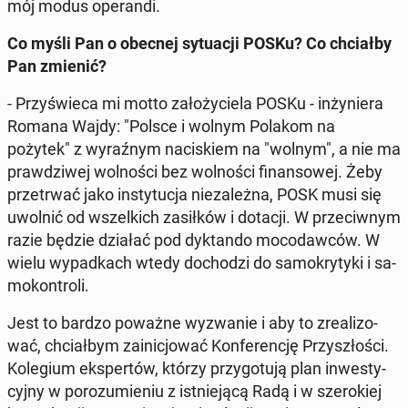
mój modus ope­ran­di.
Co myśli Pan o obecnej sy­tu­acji POSKu? Co chciał­by
Pan zmienić?
- Przy­świe­ca mi motto za­ło­ży­cie­la POSKu - in­ży­nie­ra
Romana Wajdy: "Polsce i wolnym Polakom na
pożytek" z wy­raź­nym na­ci­skiem na "wolnym", a nie ma
praw­dzi­wej wol­no­ści bez wol­no­ści fi­nan­so­wej. Żeby
prze­trwać jako in­sty­tu­cja nie­za­leż­na, POSK musi się
uwolnić od wszel­kich za­sił­ków i dotacji. W prze­ciw­nym
razie będzie działać pod dyk­tan­do mo­co­daw­ców. W
wielu wy­pad­kach wtedy do­cho­dzi do sa­mo­kry­ty­ki i sa­
mo­kon­tro­li.
Jest to bardzo poważne wy­zwa­nie i aby to zre­ali­zo­
wać, chciał­bym za­ini­cjo­wać Kon­fe­ren­cję Przy­szło­ści.
Ko­le­gium eks­per­tów, którzy przy­go­tu­ją plan in­we­sty­
cyj­ny w po­ro­zu­mie­niu z ist­nie­ją­cą Radą i w sze­ro­kiej