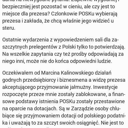
bez­piecz­niej jest po­zo­stać w cieniu, ale czy jest to
miejsce dla prezesa? Czlon­ko­wie POSKu wy­bie­ra­ją
prezesa i zakłada, że chcą właśnie jego widzieć u
steru.
Ostat­nie wy­da­rze­nia z wy­po­wie­dze­niem sali dla za­
szczyt­nych pre­le­gen­tów z Polski tylko to po­twier­dza­ją.
Na wszel­kie za­py­ta­nia czy też prośby od­po­wia­da­ją za
niego inni, może nie do końca od­po­wied­ni ludzie.
Ocze­ki­wa­łem od Marcina Ka­li­now­skie­go działań
godnych przed­się­bior­cy i biz­nes­me­na a widzę prezesa
ak­cep­tu­ją­ce­go przyj­mo­wa­nie jał­muż­ny. In­we­sty­cje
roz­po­czę­te przeze mnie zostały za­blo­ko­wa­ne, a fi­nan­
so­we pod­sta­wy ist­nie­nia POSKu zostały prze­sta­wio­ne
na oparcie na do­ta­cjach. Są w Za­rzą­dzie osoby chlu­
bią­ce się przyj­mo­wa­niem dotacji od pol­skie­go po­dat­ni­
ka i uważają to za szczyt swoich osią­gnięć. Nie jest to