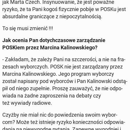
jak Marta Czech. In­sy­nu­owa­nie, że jest poważne
ryzyko, że ta Pani kogoś fi­zycz­nie pobije w POSKu jest
ab­sur­dal­ne gra­ni­czą­ce z nie­po­czy­tal­no­ścią.
To się musi zmienić !!!
Jak ocenia Pan do­tych­cza­so­we za­rzą­dza­nie
POSKiem przez Marcina Ka­li­now­skie­go?
- Za­kła­dam, że zależy Pani na szcze­ro­ści, a nie na fra­
ze­sach wy­bor­czych. POSK nie jest za­rzą­dza­ny przez
Marcina Ka­li­now­skie­go. Jego program wy­bor­czy
został na­pi­sa­ny pod wy­bor­ców i Pan Ka­li­now­ski od­stą­
pił od niego zu­peł­nie. Proszę za­uwa­żyć, że nie od­po­
wia­da na żadne za­pro­sze­nia na debaty czy
też wywiady radiowe.
Czyżby nie miał nic do po­wie­dze­nia swoim wy­bor­
com? Może też ist­nie­je ryzyko ko­niecz­no­ści od­po­wia­
da­nia na nie­wy­god­ne pytania. Zapewne wy­god­niej i