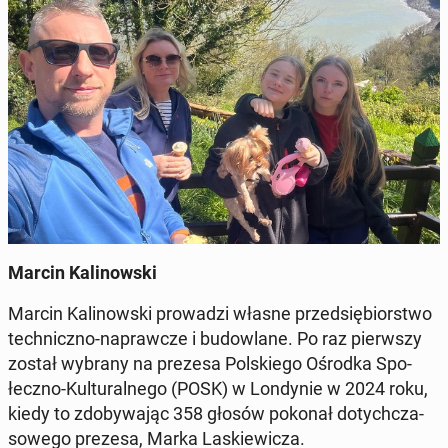
Marcin Ka­li­now­ski
Marcin Ka­li­now­ski pro­wa­dzi własne przed­się­bior­stwo
tech­nicz­no-na­praw­cze i bu­dow­la­ne. Po raz pierw­szy
został wybrany na prezesa Pol­skie­go Ośrodka Spo­
łecz­no-Kul­tu­ral­ne­go (POSK) w Lon­dy­nie w 2024 roku,
kiedy to zdo­by­wa­jąc 358 głosów pokonał do­tych­cza­
so­we­go prezesa, Marka La­skie­wi­cza.