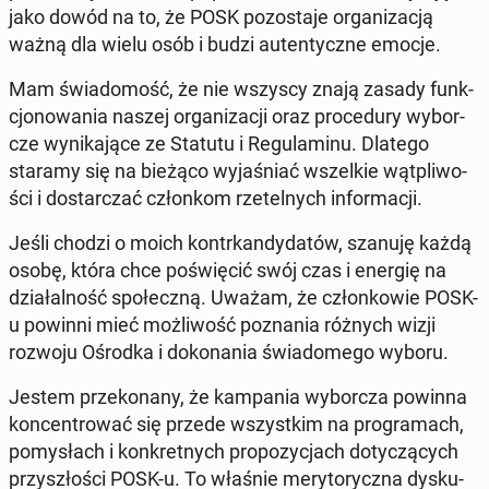
jako dowód na to, że POSK po­zo­sta­je or­ga­ni­za­cją
ważną dla wielu osób i budzi au­ten­tycz­ne emocje.
Mam świa­do­mość, że nie wszyscy znają zasady funk­
cjo­no­wa­nia naszej or­ga­ni­za­cji oraz pro­ce­du­ry wy­bor­
cze wy­ni­ka­ją­ce ze Statutu i Re­gu­la­mi­nu. Dlatego
staramy się na bieżąco wy­ja­śniać wszel­kie wąt­pli­wo­
ści i do­star­czać człon­kom rze­tel­nych in­for­ma­cji.
Jeśli chodzi o moich kontr­kan­dy­da­tów, szanuję każdą
osobę, która chce po­świę­cić swój czas i energię na
dzia­łal­ność spo­łecz­ną. Uważam, że człon­ko­wie POSK-
u powinni mieć moż­li­wość po­zna­nia różnych wizji
rozwoju Ośrodka i do­ko­na­nia świa­do­me­go wyboru.
Jestem prze­ko­na­ny, że kam­pa­nia wy­bor­cza powinna
kon­cen­tro­wać się przede wszyst­kim na pro­gra­mach,
po­my­słach i kon­kret­nych pro­po­zy­cjach do­ty­czą­cych
przy­szło­ści POSK-u. To właśnie me­ry­to­rycz­na dys­ku­