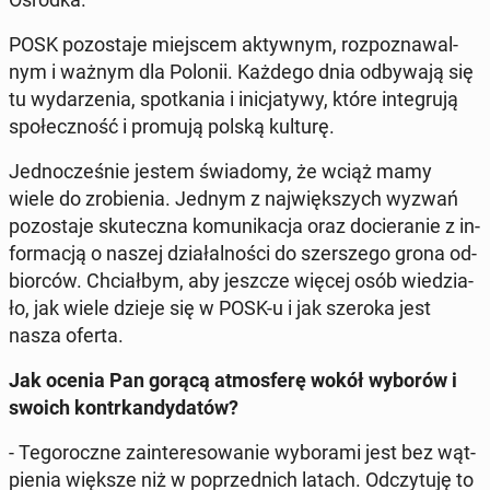
POSK po­zo­sta­je miej­scem ak­tyw­nym, roz­po­zna­wal­
nym i ważnym dla Polonii. Każdego dnia od­by­wa­ją się
tu wy­da­rze­nia, spo­tka­nia i ini­cja­ty­wy, które in­te­gru­ją
spo­łecz­ność i promują polską kulturę.
Jed­no­cze­śnie jestem świa­do­my, że wciąż mamy
wiele do zro­bie­nia. Jednym z naj­więk­szych wyzwań
po­zo­sta­je sku­tecz­na ko­mu­ni­ka­cja oraz do­cie­ra­nie z in­
for­ma­cją o naszej dzia­łal­no­ści do szer­sze­go grona od­
bior­ców. Chciał­bym, aby jeszcze więcej osób wie­dzia­
ło, jak wiele dzieje się w POSK-u i jak szeroka jest
nasza oferta.
Jak ocenia Pan gorącą at­mos­fe­rę wokół wyborów i
swoich kontr­kan­dy­da­tów?
- Te­go­rocz­ne za­in­te­re­so­wa­nie wy­bo­ra­mi jest bez wąt­
pie­nia większe niż w po­przed­nich latach. Od­czy­tu­ję to