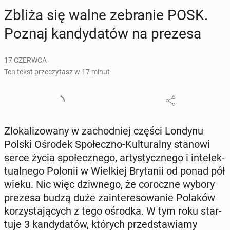
Zbliża się walne ze­bra­nie POSK.
Poznaj kan­dy­da­tów na prezesa
17 CZERWCA
Ten tekst przeczytasz w 17 minut
Zlo­ka­li­zo­wa­ny w za­chod­niej części Londynu
Polski Ośrodek Spo­łecz­no-Kul­tu­ral­ny stanowi
serce życia spo­łecz­ne­go, ar­ty­stycz­ne­go i in­te­lek­
tu­al­ne­go Polonii w Wiel­kiej Bry­ta­nii od ponad pół
wieku. Nic więc dziw­ne­go, że co­rocz­ne wybory
prezesa budzą duże za­in­te­re­so­wa­nie Polaków
ko­rzy­sta­ją­cych z tego ośrodka. W tym roku star­
tu­je 3 kan­dy­da­tów, których przed­sta­wia­my