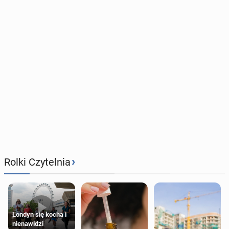
›
Rolki Czytelnia
Londyn się kocha i
nienawidzi