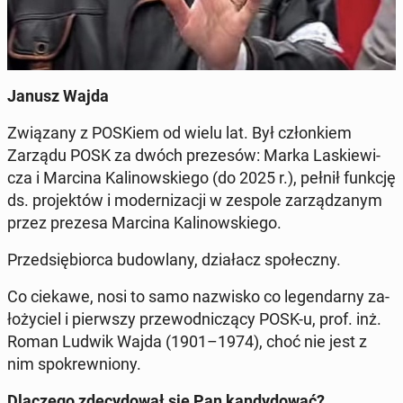
Janusz Wajda
Zwią­za­ny z POSKiem od wielu lat. Był człon­kiem
Zarządu POSK za dwóch pre­ze­sów: Marka La­skie­wi­
cza i Marcina Ka­li­now­skie­go (do 2025 r.), pełnił funkcję
ds. pro­jek­tów i mo­der­ni­za­cji
w zespole za­rzą­dza­nym
przez prezesa Marcina Ka­li­now­skie­go.
Przed­się­bior­ca bu­dow­la­ny, dzia­łacz spo­łecz­ny.
Co ciekawe, nosi to samo na­zwi­sko co le­gen­dar­ny za­
ło­ży­ciel i pierw­szy prze­wod­ni­czą­cy POSK-u, prof. inż.
Roman Ludwik Wajda (1901–1974), choć nie jest z
nim spo­krew­nio­ny.
Dla­cze­go zde­cy­do­wał się Pan kan­dy­do­wać?