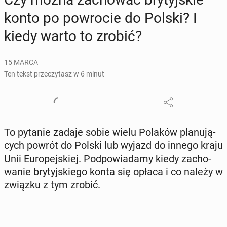
konto po po­wro­cie do Polski? I
kiedy warto to zrobić?
15 MARCA
Ten tekst przeczytasz w 6 minut
To pytanie zadaje sobie wielu Polaków pla­nu­ją­
cych powrót do Polski lub wyjazd do innego kraju
Unii Eu­ro­pej­skiej. Pod­po­wia­da­my kiedy za­cho­
wa­nie bry­tyj­skie­go konta się opłaca i co należy w
związku z tym zrobić.