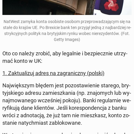
NatWest zamyka konta oso­bi­ste osobom prze­pro­wa­dza­ją­cym się na
stałe do krajów UE. Po Bre­xi­cie bank ten przyjął jedną z naj­bar­dziej re­
stryk­cyj­nych polityk na bry­tyj­skim rynku wobec nie­re­zy­den­tów. (Fot.
Getty Images)
Oto co należy zrobić, aby le­gal­nie i bez­piecz­nie utrzy­
mać konto w UK:
1. Zak­tu­ali­zuj adres na za­gra­nicz­ny (polski)
Naj­więk­szym błędem jest po­zo­sta­wie­nie starego, bry­
tyj­skie­go adresu za­miesz­ka­nia (np. zna­jo­mych lub wy­
naj­mo­wa­ne­go wcze­śniej pokoju). Banki re­gu­lar­nie we­
ry­fi­ku­ją dane klien­tów. Jeśli ko­re­spon­den­cja z banku
wróci z ad­no­ta­cją, że już tam nie miesz­kasz, konto zo­
sta­nie na­tych­miast za­blo­ko­wa­ne.