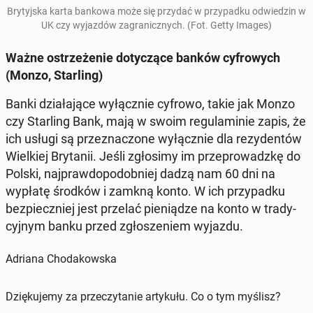
Bry­tyj­ska karta bankowa może się przydać w przy­pad­ku od­wie­dzin w
UK czy wy­jaz­dów za­gra­nicz­nych. (Fot. Getty Images)
Ważne ostrze­że­nie do­ty­czą­ce banków cy­fro­wych
(Monzo, Star­ling)
Banki dzia­ła­ją­ce wy­łącz­nie cyfrowo, takie jak Monzo
czy Star­ling Bank
, mają w swoim re­gu­la­mi­nie zapis, że
ich usługi są prze­zna­czo­ne wy­łącz­nie dla re­zy­den­tów
Wiel­kiej Bry­ta­nii
. Jeśli zgło­si­my im prze­pro­wadz­kę do
Polski, naj­praw­do­po­dob­niej dadzą nam 60 dni na
wypłatę środków i zamkną konto. W ich przy­pad­ku
bez­piecz­niej jest przelać pie­nią­dze na konto w tra­dy­
cyj­nym banku przed zgło­sze­niem wyjazdu.
Adriana Chodakowska
Dziękujemy za przeczytanie artykułu. Co o tym myślisz?