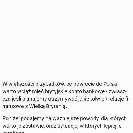
W więk­szo­ści przy­pad­ków, po po­wro­cie do Polski
warto wciąż mieć bry­tyj­skie konto bankowe - zwłasz­
cza jeśli pla­nu­je­my utrzy­my­wać ja­kie­kol­wiek relacje fi­
nan­so­we z Wielką Bry­ta­nią.
Poniżej po­da­je­my naj­waż­niej­sze powody, dla których
warto je zo­sta­wić, oraz sy­tu­acje, w których lepiej je