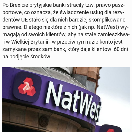
Po Bre­xi­cie bry­tyj­skie banki stra­ci­ły tzw. prawo pasz­
por­to­we, co oznacza, że świad­cze­nie usług dla re­zy­
den­tów UE stało się dla nich bar­dziej skom­pli­ko­wa­ne
prawnie. Dlatego nie­któ­re z nich (jak np. NatWest) wy­
ma­ga­ją od swoich klien­tów, aby na stałe za­miesz­ki­wa­
li w Wiel­kiej Bry­ta­nii - w prze­ciw­nym razie konto jest
za­my­ka­ne przez sam bank, który daje klien­to­wi 60 dni
na pod­ję­cie środków.