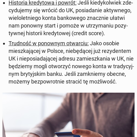
Hi­sto­ria kre­dy­to­wa i powrót
:
Jeśli kie­dy­kol­wiek zde­
cy­du­je­my się wrócić do UK, po­sia­da­nie ak­tyw­ne­go,
wie­lo­let­nie­go konta ban­ko­we­go znacz­nie ułatwi
nam ponowny start i pomoże w utrzy­ma­niu po­zy­
tyw­nej hi­sto­rii kre­dy­to­wej (credit score
).
Trud­ność w po­now­nym otwar­ciu
:
Jako osobie
miesz­ka­ją­cej w Polsce, nie­bę­dą­cej już re­zy­den­tem
UK i nie­po­sia­da­ją­cej adresu za­miesz­ka­nia w UK, nie
bę­dzie­my mogli otwo­rzyć nowego konta w tra­dy­cyj­
nym bry­tyj­skim banku. Jeśli za­mknie­my obecne,
możemy bez­pow­rot­nie stracić tę moż­li­wość.