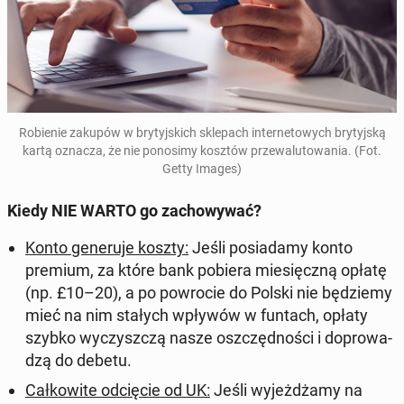
Ro­bie­nie zakupów w bry­tyj­skich skle­pach in­ter­ne­to­wych bry­tyj­ską
kartą oznacza, że nie po­no­si­my kosztów prze­wa­lu­to­wa­nia.
(Fot.
Getty Images)
Kiedy NIE WARTO go za­cho­wy­wać?
Konto ge­ne­ru­je koszty
:
Jeśli po­sia­da­my konto
premium, za które bank pobiera mie­sięcz­ną opłatę
(np. £10–20), a po po­wro­cie do Polski nie bę­dzie­my
mieć na nim stałych wpływów w funtach, opłaty
szybko wy­czysz­czą nasze oszczęd­no­ści i do­pro­wa­
dzą do debetu.
Cał­ko­wi­te od­cię­cie od UK
:
Jeśli wy­jeż­dża­my na