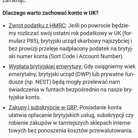
zamknąć.
Dla­cze­go warto za­cho­wać konto w UK?
Zwrot podatku z HMRC
: Jeśli po po­wro­cie bę­dzie­
my roz­li­czać swój ostatni rok po­dat­ko­wy w UK (for­
mu­larz P85), bry­tyj­ski urząd skar­bo­wy naj­szyb­ciej i
bez pro­wi­zji prze­le­je nad­pła­co­ny podatek na bry­tyj­
ski numer konta (Sort Code
i Account Number
).
Wypłata bry­tyj­skiej eme­ry­tu­ry
:
Gdy osią­gnie­my wiek
eme­ry­tal­ny, bry­tyj­ski urząd (DWP) lub pry­wat­ne fun­
du­sze (np. NEST) będą mogły prze­le­wać nam
świad­cze­nia w funtach bez­po­śred­nio na nasze bry­
tyj­skie konto.
Zakupy i sub­skryp­cje w GBP
:
Po­sia­da­nie konta
ułatwia opła­ca­nie bry­tyj­skich usług, sub­skryp­cji czy
ro­bie­nie zakupów w tam­tej­szych skle­pach in­ter­ne­
to­wych bez po­no­sze­nia kosztów prze­wa­lu­to­wa­nia.