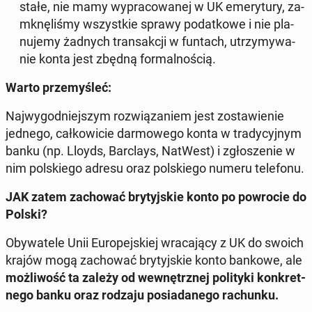
stałe, nie mamy wy­pra­co­wa­nej w UK eme­ry­tu­ry, za­
mknę­li­śmy wszyst­kie sprawy po­dat­ko­we i nie pla­
nu­je­my żadnych trans­ak­cji w funtach, utrzy­my­wa­
nie konta jest zbędną for­mal­no­ścią.
Warto prze­my­śleć:
Naj­wy­god­niej­szym roz­wią­za­niem jest zo­sta­wie­nie
jednego, cał­ko­wi­cie dar­mo­we­go konta w tra­dy­cyj­nym
banku
(np. Lloyds, Barc­lays, NatWest) i zgło­sze­nie w
nim pol­skie­go adresu oraz pol­skie­go numeru te­le­fo­nu.
JAK zatem za­cho­wać bry­tyj­skie konto po po­wro­cie do
Polski?
Oby­wa­te­le Unii Eu­ro­pej­skiej wra­ca­ją­cy z UK do swoich
krajów mogą za­cho­wać bry­tyj­skie konto bankowe
, ale
moż­li­wość ta zależy od we­wnętrz­nej po­li­ty­ki kon­kret­
ne­go banku oraz rodzaju po­sia­da­ne­go ra­chun­ku.