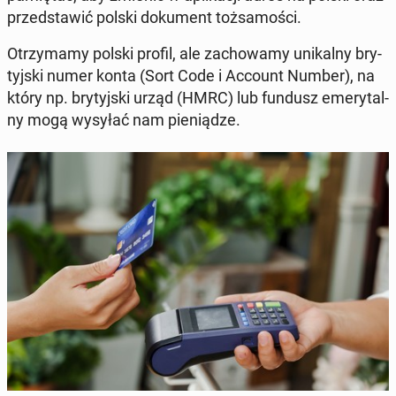
przed­sta­wić polski do­ku­ment toż­sa­mo­ści.
Otrzy­ma­my polski profil, ale za­cho­wa­my uni­kal­ny bry­
tyj­ski numer konta (Sort Code
i Account Number
), na
który np. bry­tyj­ski urząd (HMRC) lub fundusz eme­ry­tal­
ny mogą wysyłać nam pie­nią­dze.