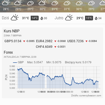
28°C
29°C
29°C
30°C
31°C
31°C
30°C
29°C
27
Dziś
Jutro
31°C
29°C
14°C
15°C
30
34
Kurs NBP
Z DNIA: 7 SIERPNIA
5.0134
4.2982
3.7236
GBP
EUR
USD
-0.0085
-0.0068
-0.0084
4.6049
CHF
-0.0031
Forex
AKTUALIZACJA:
7 SIERPNIA, 22:00
Źródło: currencybeacon.com