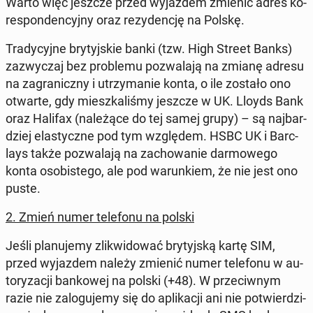
Warto więc jeszcze przed wy­jaz­dem zmienić adres ko­
re­spon­den­cyj­ny oraz re­zy­den­cję na Polskę.
Tra­dy­cyj­ne bry­tyj­skie banki (tzw. High Street Banks)
za­zwy­czaj bez pro­ble­mu po­zwa­la­ją na zmianę adresu
na za­gra­nicz­ny i utrzy­ma­nie konta, o ile zostało ono
otwarte, gdy miesz­ka­li­śmy jeszcze w UK. Lloyds Bank
oraz Halifax
(na­le­żą­ce do tej samej grupy) – są naj­bar­
dziej ela­stycz­ne pod tym wzglę­dem. HSBC UK
i Barc­
lays także po­zwa­la­ją na za­cho­wa­nie dar­mo­we­go
konta oso­bi­ste­go, ale pod wa­run­kiem, że nie jest ono
puste
.
2. Zmień numer te­le­fo­nu na polski
Jeśli pla­nu­je­my zli­kwi­do­wać bry­tyj­ską kartę SIM,
przed wy­jaz­dem
należy zmienić numer te­le­fo­nu w au­
to­ry­za­cji ban­ko­wej na polski (+48). W prze­ciw­nym
razie nie za­lo­gu­je­my się do apli­ka­cji ani nie po­twier­dzi­