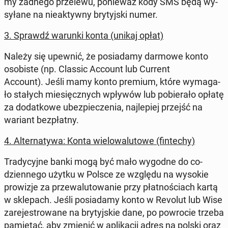
my żadnego prze­le­wu, po­nie­waż kody SMS będą wy­
sy­ła­ne na nie­ak­tyw­ny bry­tyj­ski numer.
3. Sprawdź warunki konta (unikaj opłat)
Należy się upewnić, że po­sia­da­my darmowe konto
oso­bi­ste (np. Classic Account
lub Current
Account
).
Jeśli mamy konto premium, które wy­ma­ga­
ło stałych mie­sięcz­nych wpływów lub po­bie­ra­ło opłatę
za do­dat­ko­we ubez­pie­cze­nia, naj­le­piej przejść na
wariant bez­płat­ny
.
4. Al­ter­na­ty­wa: Konta wie­lo­wa­lu­to­we (fin­te­chy)
Tra­dy­cyj­ne banki mogą być mało wygodne do co­
dzien­ne­go użytku w Polsce ze względu na wysokie
pro­wi­zje za prze­wa­lu­to­wa­nie przy płat­no­ściach kartą
w skle­pach.
Jeśli po­sia­da­my konto w Revolut
lub Wise
za­re­je­stro­wa­ne na bry­tyj­skie dane, po po­wro­cie trzeba
pa­mię­tać, aby zmienić w apli­ka­cji adres na polski oraz