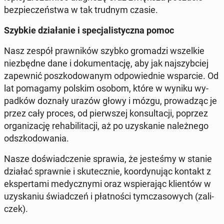
bez­pie­czeń­stwa w tak trudnym czasie.
Szybkie dzia­ła­nie i spe­cja­li­stycz­na pomoc
Nasz zespół praw­ni­ków szybko gro­ma­dzi wszel­kie
nie­zbęd­ne dane i do­ku­men­ta­cję, aby jak naj­szyb­ciej
za­pew­nić po­szko­do­wa­nym od­po­wied­nie wspar­cie. Od
lat po­ma­ga­my polskim osobom, które w wyniku wy­
pad­ków doznały urazów głowy i mózgu, pro­wa­dząc je
przez cały proces, od pierw­szej kon­sul­ta­cji, poprzez
or­ga­ni­za­cję re­ha­bi­li­ta­cji, aż po uzy­ska­nie na­leż­ne­go
od­szko­do­wa­nia.
Nasze do­świad­cze­nie sprawia, że je­ste­śmy w stanie
działać spraw­nie i sku­tecz­nie, ko­or­dy­nu­jąc kontakt z
eks­per­ta­mi me­dycz­ny­mi oraz wspie­ra­jąc klien­tów w
uzy­ska­niu świad­czeń i płat­no­ści tym­cza­so­wych (za­li­
czek).