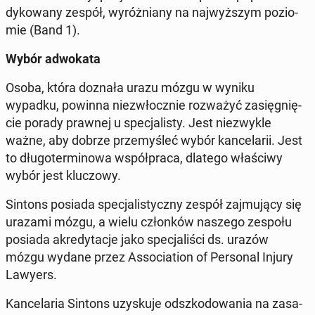
dy­ko­wa­ny zespół, wy­róż­nia­ny na naj­wyż­szym po­zio­
mie (Band 1).
Wybór ad­wo­ka­ta
Osoba, która doznała urazu mózgu w wyniku
wypadku, powinna nie­zwłocz­nie roz­wa­żyć za­się­gnię­
cie porady prawnej u spe­cja­li­sty. Jest nie­zwy­kle
ważne, aby dobrze prze­my­śleć wybór kan­ce­la­rii. Jest
to dłu­go­ter­mi­no­wa współ­pra­ca, dlatego wła­ści­wy
wybór jest klu­czo­wy.
Sintons posiada spe­cja­li­stycz­ny zespół zaj­mu­ją­cy się
urazami mózgu, a wielu człon­ków naszego zespołu
posiada akre­dy­ta­cje jako spe­cja­li­ści ds. urazów
mózgu wydane przez As­so­cia­tion of Per­so­nal Injury
Lawyers.
Kan­ce­la­ria Sintons uzy­sku­je od­szko­do­wa­nia na za­sa­