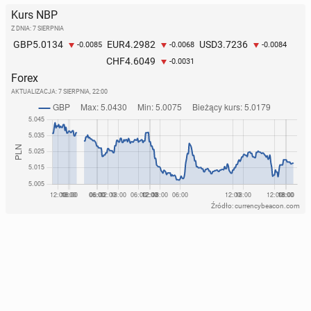
Kurs NBP
Z DNIA: 7 SIERPNIA
5.0134
4.2982
3.7236
GBP
EUR
USD
-0.0085
-0.0068
-0.0084
4.6049
CHF
-0.0031
Forex
AKTUALIZACJA:
7 SIERPNIA, 22:00
Źródło: currencybeacon.com