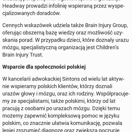
Headway pro­wa­dzi in­fo­li­nię wspie­ra­ną przez wy­spe­
cja­li­zo­wa­nych do­rad­ców.
Cennych wska­zó­wek udziela także Brain Injury Group,
ofe­ru­jąc ob­szer­ną bazę wiedzy oraz moż­li­wość uzy­
ska­nia porad. W przy­pad­ku dzieci, które doznały urazu
mózgu, spe­cja­li­stycz­ną or­ga­ni­za­cją jest Chil­dren’s
Brain Injury Trust.
Wspar­cie dla spo­łecz­no­ści pol­skiej
W kan­ce­la­rii ad­wo­kac­kiej Sintons od wielu lat ak­tyw­
nie wspie­ra­my pol­skich klien­tów, którzy doznali
urazów głowy i mózgu, oraz ich rodziny. Współ­pra­cu­je­
my ze spe­cja­li­sta­mi, także pol­ski­mi, którzy od lat
pracują z osobami po urazach mózgu. Dzięki temu
możemy za­pew­nić kom­plek­so­wą pomoc w języku
polskim, co znacz­nie ułatwia ko­mu­ni­ka­cję, pozwala
lepiej zro­zu­mieć dia­gno­zę oraz zwięk­sza po­czu­cie