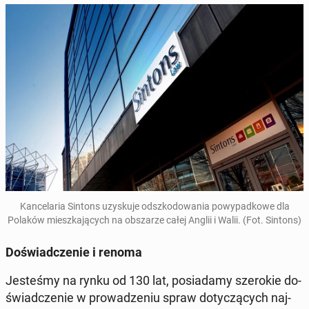
Kan­ce­la­ria Sintons uzy­sku­je od­szko­do­wa­nia po­wy­pad­ko­we dla
Polaków miesz­ka­ją­cych na ob­sza­rze całej Anglii i Walii. (Fot. Sintons)
Do­świad­cze­nie i renoma
Je­ste­śmy na rynku od 130 lat, po­sia­da­my sze­ro­kie do­
świad­cze­nie w pro­wa­dze­niu spraw do­ty­czą­cych naj­