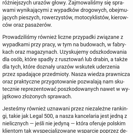
róż­niej­szych urazów głowy. Zaj­mo­wa­li­śmy się spra­
wa­mi wy­ni­ka­ją­cy­mi z wy­pad­ków dro­go­wych, obej­mu­
ją­cych pie­szych, ro­we­rzy­stów, mo­to­cy­kli­stów, kie­row­
ców oraz pa­sa­że­rów.
Pro­wa­dzi­li­śmy również liczne przy­pad­ki zwią­za­ne z
wy­pad­ka­mi przy pracy, w tym na bu­do­wach, w fa­bry­
kach oraz ma­ga­zy­nach. Uzy­sku­je­my od­szko­do­wa­nia
dla osób, które spadły z rusz­to­wań lub drabin, a także
dla tych, które doznały urazów wskutek ude­rze­nia
przez spa­da­ją­ce przed­mio­ty. Nasza wiedza praw­ni­cza
oraz prak­tycz­ne przy­go­to­wa­nie po­zwa­la­ją nam sku­
tecz­nie re­pre­zen­to­wać po­szko­do­wa­nych nawet w wy­
jąt­ko­wo zło­żo­nych spra­wach.
Je­ste­śmy również uzna­wa­ni przez nie­za­leż­ne ran­kin­
gi, takie jak Legal 500, a nasza kan­ce­la­ria jest jedną z
nie­licz­nych — jeśli nie jedyną — która oferuje polskim
klien­tom tak wy­spe­cja­li­zo­wa­ne wspar­cie poprzez de­