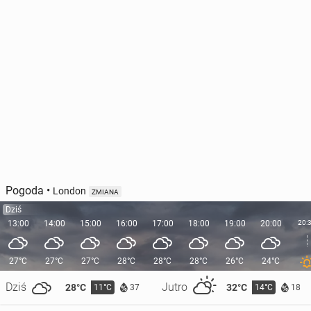
Pogoda
•
London
ZMIANA
Dziś
13:00
14:00
15:00
16:00
17:00
18:00
19:00
20:00
20:
27°C
27°C
27°C
28°C
28°C
28°C
26°C
24°C
Dziś
Jutro
28°C
32°C
11°C
14°C
37
18