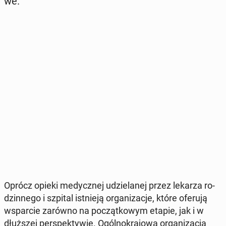
we.
Oprócz opieki me­dycz­nej udzie­la­nej przez lekarza ro­
dzin­ne­go i szpital ist­nie­ją or­ga­ni­za­cje, które oferują
wspar­cie zarówno na po­cząt­ko­wym etapie, jak i w
dłuż­szej per­spek­ty­wie. Ogól­no­kra­jo­wa or­ga­ni­za­cja