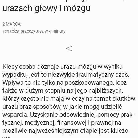
urazach głowy i mózgu
2 MARCA
Ten tekst przeczytasz w 4 minuty
Kiedy osoba doznaje urazu mózgu w wyniku
wypadku, jest to nie­zwy­kle trau­ma­tycz­ny czas.
Wpływa to nie tylko na po­szko­do­wa­ne­go, lecz
także w dużym stopniu na jego naj­bliż­szych,
którzy często nie mają wiedzy na temat skutków
urazu oraz spo­so­bów, w jakie mogą udzie­lić
wspar­cia. Uzy­ska­nie od­po­wied­niej pomocy prak­
tycz­nej, me­dycz­nej, fi­nan­so­wej i prawnej na
moż­li­wie naj­wcze­śniej­szym etapie jest klu­czo­