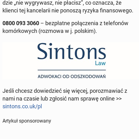
dzie „nie wy­gry­wasz, nie płacisz”, co oznacza, że
klienci tej kan­ce­la­rii nie ponoszą ryzyka fi­nan­so­we­go.
0800 093 3060
– bez­płat­ne po­łą­cze­nia z te­le­fo­nów
ko­mór­ko­wych (rozmowa w j. polskim).
Jeśli chcesz do­wie­dzieć się więcej, po­roz­ma­wiać z
nami na czasie lub zgłosić nam sprawę online >>
sintons.co.uk/pl
Artykuł sponsorowany