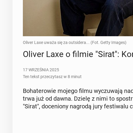
Oliver Laxe uważa się za outsidera... (Fot. Getty Images)
Oliver Laxe o filmie "Sirat": 
17 WRZEŚNIA 2025
Ten tekst przeczytasz w 8 minut
Bo­ha­te­ro­wie mojego filmu wy­czu­wa­ją nad
trwa już od dawna. Dzielę z nimi to spo­strz
"Sirat", do­ce­nio­ny nagrodą jury fe­sti­wa­lu 