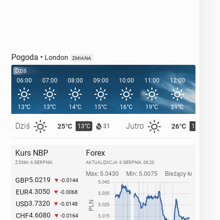
Pogoda
•
London
ZMIANA
Dziś
06:00
07:00
08:00
09:00
10:00
11:00
12:00
13:00
13°C
13°C
14°C
15°C
16°C
19°C
21°C
21°C
Dziś
Jutro
25°C
26°C
13°C
13°C
31
Kurs NBP
Forex
Z DNIA: 6 SIERPNIA
AKTUALIZACJA:
6 SIERPNIA, 06:20
5.0219
GBP
-0.0144
4.3050
EUR
-0.0068
3.7320
USD
-0.0148
4.6080
CHF
-0.0164