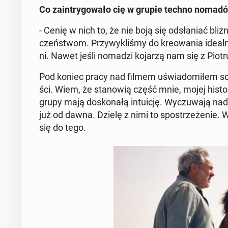
Co za­in­try­go­wa­ło cię w grupie techno nomadów
- Cenię w nich to, że nie boją się od­sła­niać bli
czeń­stwom. Przy­wy­kli­śmy do kre­owa­nia ide­al
ni. Nawet jeśli nomadzi kojarzą nam się z Pio­tr
Pod koniec pracy nad filmem uświa­do­mi­łem sobi
ści. Wiem, że sta­no­wią część mnie, mojej hi­sto­r
grupy mają do­sko­na­łą in­tu­icję. Wy­czu­wa­ją na
już od dawna. Dzielę z nimi to spo­strze­że­nie.
się do tego.