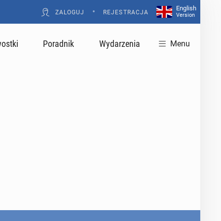
English
•
ZALOGUJ
REJESTRACJA
Version
ostki
Poradnik
Wydarzenia
Menu