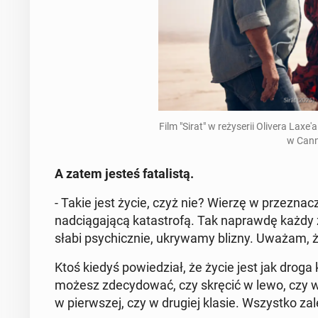
Film "Sirat" w re­ży­se­rii Olivera Lax
w Cann
A zatem jesteś fa­ta­li­stą.
- Takie jest życie, czyż nie? Wierzę w prze­zna­cz
nad­cią­ga­ją­cą ka­ta­stro­fą. Tak na­praw­dę k
słabi psy­chicz­nie, ukry­wa­my blizny. Uważam, ż
Ktoś kiedyś po­wie­dział, że życie jest jak droga
możesz zde­cy­do­wać, czy skręcić w lewo, czy 
w pierw­szej, czy w drugiej klasie. Wszyst­ko zależ