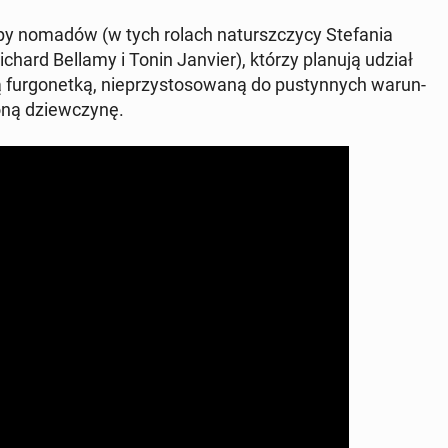
upy nomadów (w tych rolach na­tursz­czy­cy Ste­fa­nia
chard Bellamy i Tonin Janvier), którzy planują udział
fur­go­net­ką, nie­przy­sto­so­wa­ną do pu­styn­nych wa­run­
­ną dziew­czy­nę.