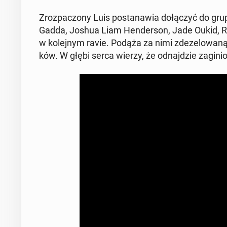
Zroz­pa­czo­ny Luis po­sta­na­wia do­łą­czyć do gr
Gadda, Joshua Liam Hen­der­son, Jade Oukid, Ri
w ko­lej­nym ravie. Podąża za nimi zde­ze­lo­wa­ną 
ków. W głębi serca wierzy, że od­naj­dzie za­gi­nio