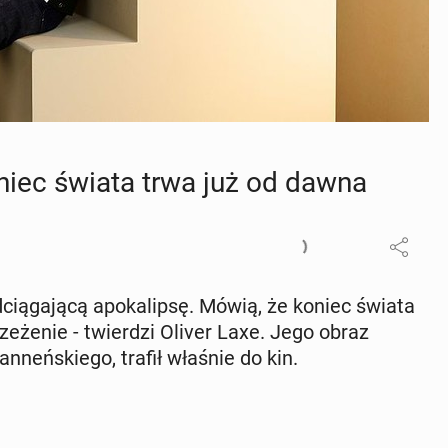
Koniec świata trwa już od dawna
­cią­ga­ją­cą apo­ka­lip­sę. Mówią, że koniec świata
e­że­nie - twier­dzi Oliver Laxe. Jego obraz
can­neń­skie­go, trafił właśnie do kin.