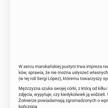
W sercu ma­ro­kań­skiej pustyni trwa impreza rav
ków, sprawia, że nie można usły­szeć wła­snych m
(w tej roli Sergi López), któremu to­wa­rzy­szy s
Męż­czy­zna szuka swojej córki, z którą od kilku
zdjęcia, wy­py­tu­je, czy kie­dy­kol­wiek ją wi­dz
Żoł­nie­rze po­wia­da­mia­ją zgro­ma­dzo­nych o wp
koń­czo­na.