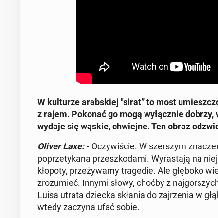
W kul­tu­rze arab­skiej "sirat” to most umiesz­cz
z rajem. Pokonać go mogą wy­łącz­nie dobrzy, wie
wydaje się wąskie, chwiej­ne. Ten obraz od­zwier
Oliver Laxe:
-
Oczy­wi­ście. W szer­szym zna­cze
po­prze­ty­ka­na prze­szko­da­mi. Wy­ra­sta­ją na nie
kłopoty, prze­ży­wa­my tra­ge­die. Ale głęboko w
zro­zu­mieć. Innymi słowy, choćby z naj­gor­szy
Luisa utrata dziecka skłania do zaj­rze­nia w głą
wtedy zaczyna ufać sobie.