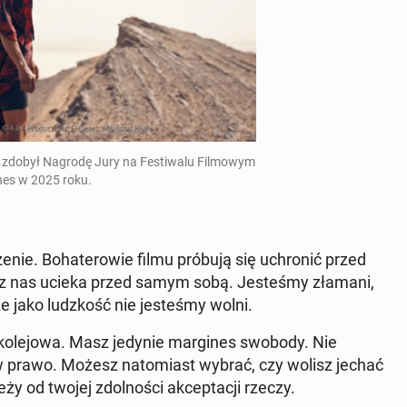
e'a zdobył Nagrodę Jury na Fe­sti­wa­lu Fil­mo­wym
es w 2025 roku.
e­nie. Bo­ha­te­ro­wie filmu próbują się uchro­nić przed
ażdy z nas ucieka przed samym sobą. Je­ste­śmy złamani,
e jako ludz­kość nie je­ste­śmy wolni.
 ko­le­jo­wa. Masz jedynie mar­gi­nes swobody. Nie
w prawo. Możesz na­to­miast wybrać, czy wolisz jechać
y od twojej zdol­no­ści ak­cep­ta­cji rzeczy.