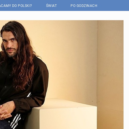
CAMY DO POLSKI?
ŚWIAT
PO GODZINACH