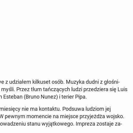
e z udzia­łem kil­ku­set osób. Muzyka dudni z gło­śni­
yśli. Przez tłum tań­czą­cych ludzi prze­dzie­ra się Luis
yn Esteban (Bruno Nunez) i terier Pipa.
 mie­się­cy nie ma kon­tak­tu. Podsuwa ludziom jej
ie­li. W pewnym mo­men­cie na miejsce przy­jeż­dża wojsko.
ro­wa­dze­niu stanu wy­jąt­ko­we­go. Impreza zostaje za­