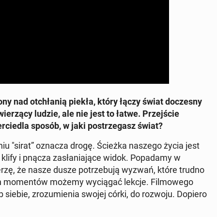
o­ny nad ot­chła­nią piekła, który łączy świat do­cze­sny
­rzą­cy ludzie, ale nie jest to łatwe. Przej­ście
­cie­dla sposób, w jaki po­strze­gasz świat?
­niu "sirat” oznacza drogę. Ścieżka naszego życia jest
j klify i pnącza za­sła­nia­ją­ce widok. Po­pa­da­my w
ierzę, że nasze dusze po­trze­bu­ją wyzwań, które trudno
ch mo­men­tów możemy wy­cią­gać lekcje. Fil­mo­we­go
b siebie, zro­zu­mie­nia swojej córki, do rozwoju. Dopiero