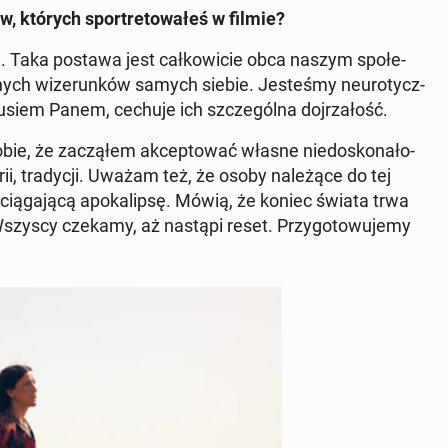
, których spor­tre­to­wa­łeś w filmie?
zn. Taka postawa jest cał­ko­wi­cie obca naszym spo­łe­
­nych wi­ze­run­ków samych siebie. Je­ste­śmy neu­ro­tycz­
u­siem Panem, cechuje ich szcze­gól­na doj­rza­łość.
e, że za­czą­łem ak­cep­to­wać własne nie­do­sko­na­ło­
ii, tra­dy­cji. Uważam też, że osoby na­le­żą­ce do tej
d­cią­ga­ją­cą apo­ka­lip­sę. Mówią, że koniec świata trwa
 Wszyscy czekamy, aż nastąpi reset. Przy­go­to­wu­je­my