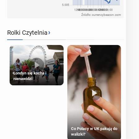
Źródło: currencybeacon.com
›
Rolki Czytelnia
Londyn się kocha i
nienawidzi
Co Polacy w UK pakują do
walizki?