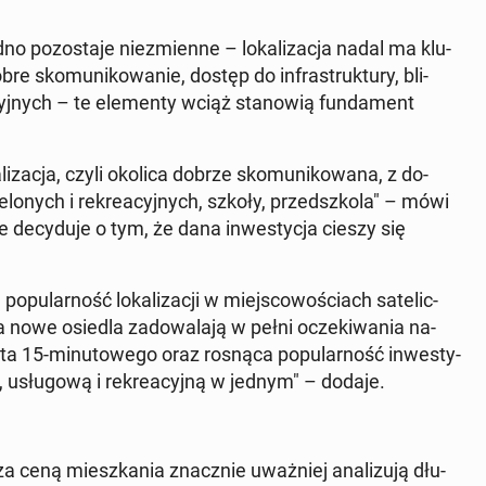
o po­zo­sta­je nie­zmien­ne – lo­ka­li­za­cja nadal ma klu­
 sko­mu­ni­ko­wa­nie, dostęp do in­fra­struk­tu­ry, bli­
yj­nych – te ele­men­ty wciąż sta­no­wią fun­da­ment
li­za­cja, czyli okolica dobrze sko­mu­ni­ko­wa­na, z do­
e­lo­nych i re­kre­acyj­nych, szkoły, przed­szko­la" – mówi
 de­cy­du­je o tym, że dana in­we­sty­cja cieszy się
­pu­lar­ność lo­ka­li­za­cji w miej­sco­wo­ściach sa­te­lic­
 a nowe osiedla za­do­wa­la­ją w pełni ocze­ki­wa­nia na­
a 15-mi­nu­to­we­go oraz rosnąca po­pu­lar­ność in­we­sty­
 usłu­go­wą i re­kre­acyj­ną w jednym" – dodaje.
a ceną miesz­ka­nia znacz­nie uważ­niej ana­li­zu­ją dłu­