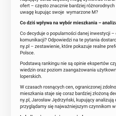
ofert – często znacz­nie bar­dziej róż­no­rod­nych
uwagę kupując swoje wy­ma­rzo­ne M?
Co dziś wpływa na wybór miesz­ka­nia – analiza
Co de­cy­du­je o po­pu­lar­no­ści danej in­we­sty­cji 
ko­mu­ni­ka­cji? Od­po­wie­dzi na te pytania do­sta
ny.pl – ze­sta­wie­nie, które po­ka­zu­je realne pre
Polsce.
Pod­sta­wą ran­kin­gu nie są opinie eks­per­tów czy 
wie­dzin oraz poziom za­an­ga­żo­wa­nia użyt­kow­
lo­per­skich.
W czasach ro­sną­cych cen, ogra­ni­czo­nej zdol­no­ś
miesz­ka­nia staje się coraz bar­dziej złożoną dec
ny.pl, Ja­ro­sław Ję­drzyń­ski, ku­pu­ją­cy ana­li­zu
przy­glą­da­my się naj­waż­niej­szym czyn­ni­kom w