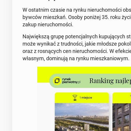
W ostat­nim czasie na rynku nie­ru­cho­mo­ści ob­s
byw­ców miesz­kań. Osoby poniżej 35. roku życia
zakup nie­ru­cho­mo­ści.
Naj­więk­szą grupę po­ten­cjal­nych ku­pu­ją­cych 
może wynikać z trud­no­ści, jakie młodsze po­ko­le­
oraz z ro­sną­cych cen nie­ru­cho­mo­ści. W efekcie
własnym, do­mi­nu­ją na rynku miesz­ka­nio­wym.