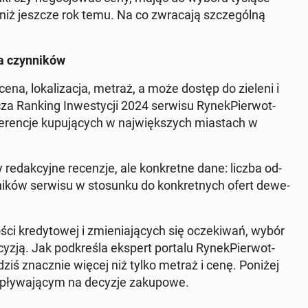
 niż jeszcze rok temu. Na co zwra­ca­ją szcze­gól­ną
 czyn­ni­ków
– cena, lo­ka­li­za­cja, metraż, a może dostęp do zieleni i
r­cza Ranking In­we­sty­cji 2024 serwisu Ry­nek­Pier­wot­
­fe­ren­cje ku­pu­ją­cych w naj­więk­szych mia­stach w
re­dak­cyj­ne re­cen­zje, ale kon­kret­ne dane: liczba od­
ni­ków serwisu w sto­sun­ku do kon­kret­nych ofert de­we­
ci kre­dy­to­wej i zmie­nia­ją­cych się ocze­ki­wań, wybór
yzją. Jak pod­kre­śla ekspert portalu Ry­nek­Pier­wot­
­ją dziś znacz­nie więcej niż tylko metraż i cenę. Poniżej
pły­wa­ją­cym na decyzje za­ku­po­we.