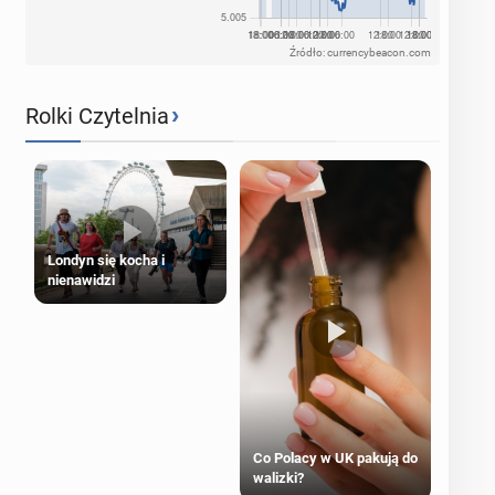
Źródło: currencybeacon.com
›
Rolki Czytelnia
Londyn się kocha i
nienawidzi
Co Polacy w UK pakują do
walizki?