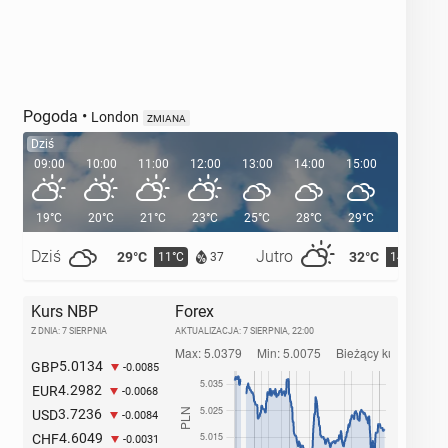
Pogoda
•
London
ZMIANA
Dziś
09:00
10:00
11:00
12:00
13:00
14:00
15:00
16:00
19°C
20°C
21°C
23°C
25°C
28°C
29°C
29°C
Dziś
Jutro
29°C
32°C
11°C
14°C
37
Kurs NBP
Forex
Z DNIA: 7 SIERPNIA
AKTUALIZACJA:
7 SIERPNIA, 22:00
5.0134
GBP
-0.0085
4.2982
EUR
-0.0068
3.7236
USD
-0.0084
4.6049
CHF
-0.0031