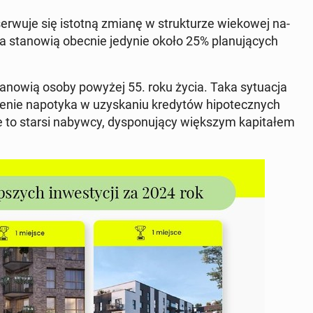
er­wu­je się istotną zmianę w struk­tu­rze wie­ko­wej na­
 sta­no­wią obecnie jedynie około 25% pla­nu­ją­cych
sta­no­wią osoby powyżej 55. roku życia. Taka sy­tu­acja
nie na­po­ty­ka w uzy­ska­niu kre­dy­tów hi­po­tecz­nych
 to starsi nabywcy, dys­po­nu­ją­cy więk­szym ka­pi­ta­łem