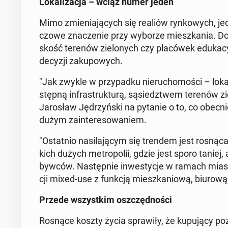
Lo­ka­li­za­cja – wciąż numer jeden
Mimo zmie­nia­ją­cych się realiów ryn­ko­wych, jedn
czo­we zna­cze­nie przy wyborze miesz­ka­nia. Dobre
skość terenów zie­lo­nych czy pla­có­wek edu­ka­c
decyzji za­ku­po­wych.
"Jak zwykle w przy­pad­ku nie­ru­cho­mo­ści – lo­ka­
stęp­ną in­fra­struk­tu­rą, są­siedz­twem terenów zi
Ja­ro­sław Ję­drzyń­ski na pytanie o to, co obecnie
dużym za­in­te­re­so­wa­niem.
"Ostat­nio na­si­la­ją­cym się trendem jest rosnąca po
kich dużych me­tro­po­lii, gdzie jest sporo taniej,
byw­ców. Na­stęp­nie in­we­sty­cje w ramach miast
cji mixed-use z funkcją miesz­ka­nio­wą, biurową,
Przede wszyst­kim oszczęd­no­ści
Rosnące koszty życia spra­wi­ły, że ku­pu­ją­cy poz