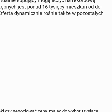
­al­nie ku­pu­ją­cy mogą liczyć na re­kor­do­wą
tęp­nych jest ponad 16 tysięcy miesz­kań od de­
ferta dy­na­micz­nie rośnie także w po­zo­sta­łych
nki czy ne­go­cjo­wać ceny, mając do wyboru tysiące