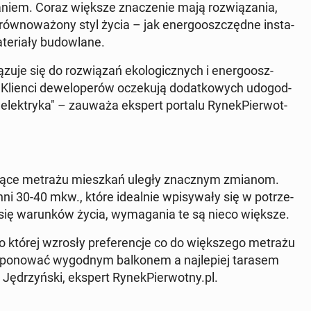
a­niem. Coraz większe zna­cze­nie mają roz­wią­za­nia,
 zrów­no­wa­żo­ny styl życia – jak ener­go­osz­częd­ne in­sta­
e­ria­ły bu­dow­la­ne.
u­je się do roz­wią­zań eko­lo­gicz­nych i ener­go­osz­
 Klienci de­we­lo­pe­rów ocze­ku­ją do­dat­ko­wych udo­god­
ia elek­try­ka" – zauważa ekspert portalu Ry­nek­Pier­wot­
­ty­czą­ce metrażu miesz­kań uległy znacz­nym zmianom.
­ni 30-40 mkw., które ide­al­nie wpi­sy­wa­ły się w po­trze­
h się wa­run­ków życia, wy­ma­ga­nia te są nieco większe.
której wzrosły pre­fe­ren­cje co do więk­sze­go metrażu
o­no­wać wy­god­nym bal­ko­nem a naj­le­piej tarasem
ę­drzyń­ski, ekspert Ry­nek­Pier­wot­ny.pl.