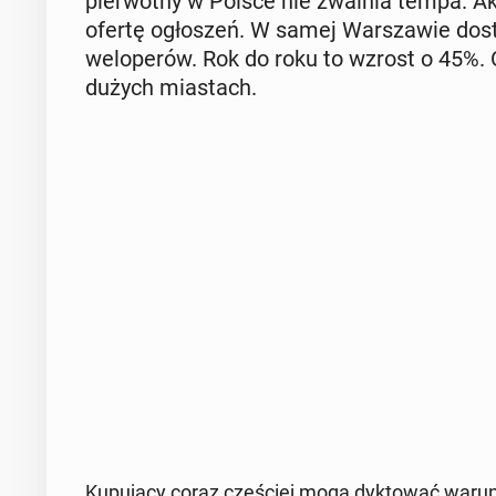
pier­wot­ny w Polsce nie zwalnia tempa. Ak­tu
ofertę ogło­szeń. W samej War­sza­wie do­s
we­lo­pe­rów. Rok do roku to wzrost o 45%. O
dużych mia­stach.
Ku­pu­ją­cy coraz czę­ściej mogą dyk­to­wać waru