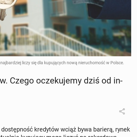
 najbardziej liczy się dla kupujących nową nieruchomość w Polsce.
. Czego ocze­ku­je­my dziś od in­
 do­stęp­ność kre­dy­tów wciąż bywa barierą, rynek