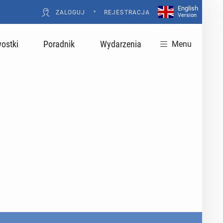
English
•
ZALOGUJ
REJESTRACJA
Version
ostki
Poradnik
Wydarzenia
Menu