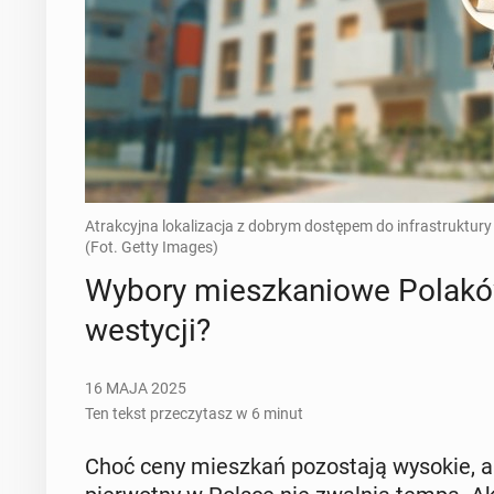
Atrakcyjna lokalizacja z dobrym dostępem do infrastruktury
(Fot. Getty Images)
Wybory miesz­ka­nio­we Polaków
we­sty­cji?
16 MAJA 2025
Ten tekst przeczytasz w 6 minut
Choć ceny miesz­kań po­zo­sta­ją wysokie, a