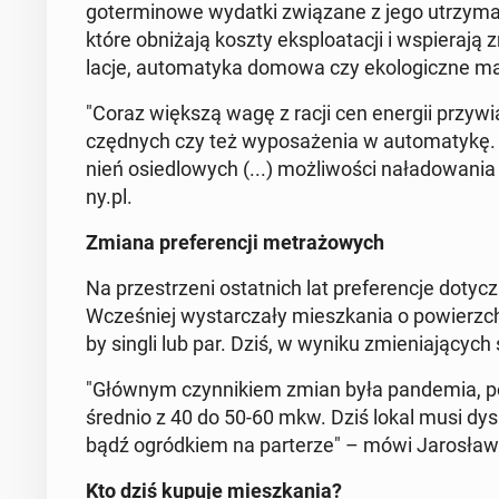
go­ter­mi­no­we wydatki zwią­za­ne z jego utrzy­m
które ob­ni­ża­ją koszty eks­plo­ata­cji i wspie­ra­ją
la­cje, au­to­ma­ty­ka domowa czy eko­lo­gicz­ne ma­t
"Coraz większą wagę z racji cen energii przy­wią­z
częd­nych czy też wy­po­sa­że­nia w au­to­ma­ty­kę.
nień osie­dlo­wych (...) moż­li­wo­ści na­ła­do­wa­n
ny.pl.
Zmiana pre­fe­ren­cji me­tra­żo­wych
Na prze­strze­ni ostat­nich lat pre­fe­ren­cje do
Wcze­śniej wy­star­cza­ły miesz­ka­nia o po­wierzch
by singli lub par. Dziś, w wyniku zmie­nia­ją­cyc
"Głównym czyn­ni­kiem zmian była pan­de­mia, po 
średnio z 40 do 50-60 mkw. Dziś lokal musi dys­p
bądź ogród­kiem na par­te­rze" – mówi Ja­ro­sław J
Kto dziś kupuje miesz­ka­nia?