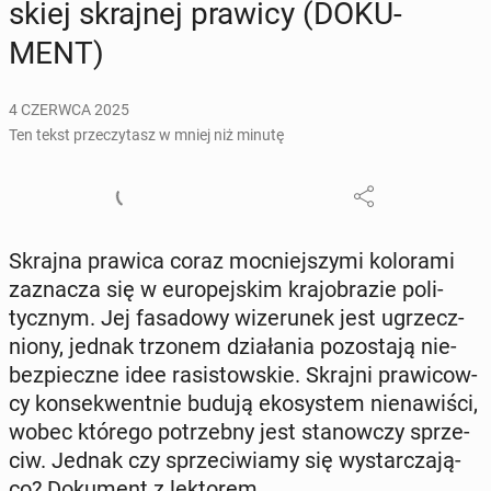
skiej skraj­nej prawicy (DO­KU­
MENT)
4 CZERWCA 2025
Ten tekst przeczytasz w mniej niż minutę
Skrajna prawica coraz moc­niej­szy­mi ko­lo­ra­mi
za­zna­cza się w eu­ro­pej­skim kra­jo­bra­zie po­li­
tycz­nym. Jej fa­sa­do­wy wi­ze­ru­nek jest ugrzecz­
nio­ny, jednak trzonem dzia­ła­nia po­zo­sta­ją nie­
bez­piecz­ne idee ra­si­stow­skie. Skrajni pra­wi­cow­
cy kon­se­kwent­nie budują eko­sys­tem nie­na­wi­ści,
wobec którego po­trzeb­ny jest sta­now­czy sprze­
ciw. Jednak czy sprze­ci­wia­my się wy­star­cza­ją­
co? Do­ku­ment z lek­to­rem.