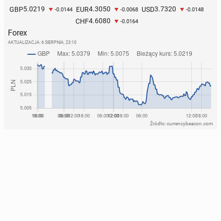
5.0219
4.3050
3.7320
GBP
EUR
USD
-0.0144
-0.0068
-0.0148
4.6080
CHF
-0.0164
Forex
AKTUALIZACJA:
6 SIERPNIA, 23:10
Źródło: currencybeacon.com