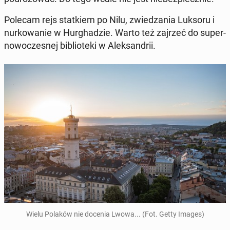
Polecam rejs stat­kiem po Nilu, zwie­dza­nia Luksoru i
nur­ko­wa­nie w Hur­gha­dzie. Warto też zajrzeć do su­per­
no­wo­cze­snej bi­blio­te­ki w Alek­san­drii.
Wielu Polaków nie docenia Lwowa... (Fot. Getty Images)