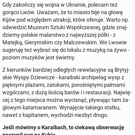
Gdy za­koń­czy się wojna w Ukra­inie, polecam też
gorąco Lwów. Uważam, że to miasto bije na głowę
Kijów pod wzglę­dem atrak­cji, które oferuje. Warto np.
od­wie­dzić Muzeum Sztuki Współ­cze­snej, gdzie znaj­
dzie­my polskie ma­lar­stwo z naj­wyż­szej półki - z
Matejką, Gie­rym­skim czy Mal­czew­skim. We Lwowie
su­ge­ru­ję też wybrać się do lokalu z muzyką na żywo -
poziom muzyków jest świetny.
Z kie­run­ków bar­dziej od­le­głych re­we­la­cyj­ne są Bry­tyj­
skie Wyspy Dzie­wi­cze - ka­ra­ib­ski ar­chi­pe­lag wysp z
pięk­ny­mi plażami, za­to­ka­mi, po­ro­śnię­ty­mi palmami
wzgó­rza­mi, z dużą ilością barów i i re­stau­ra­cji. Naj­wię­
cej z tego miejsca można wy­ci­snąć, pły­wa­jąc tam ża­
glo­wym ka­ta­ma­ra­nem. Wy­na­ję­cie takiego statku,
nawet z ka­pi­ta­nem, wy­cho­dzi niezbyt drogo.
Jeśli mówimy o Ka­ra­ibach, to ciekawą ob­ser­wa­cję
po­czy­nił pan na Kubie…