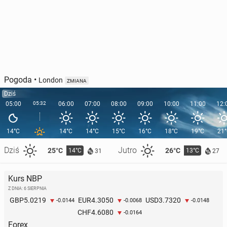
Pogoda
•
London
ZMIANA
Dziś
05:00
05:32
06:00
07:00
08:00
09:00
10:00
11:00
12:
14°C
14°C
14°C
15°C
16°C
18°C
19°C
21
Dziś
Jutro
25°C
26°C
14°C
13°C
31
27
Kurs NBP
Z DNIA: 6 SIERPNIA
5.0219
4.3050
3.7320
GBP
EUR
USD
-0.0144
-0.0068
-0.0148
4.6080
CHF
-0.0164
Forex