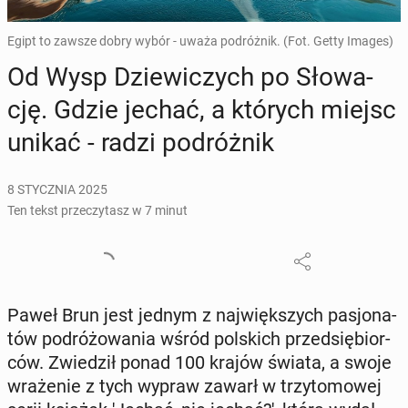
Egipt to zawsze dobry wybór - uważa podróżnik. (Fot. Getty Images)
Od Wysp Dzie­wi­czych po Sło­wa­
cję. Gdzie jechać, a których miejsc
unikać - radzi po­dróż­nik
8 STYCZNIA 2025
Ten tekst przeczytasz w 7 minut
Paweł Brun jest jednym z naj­więk­szych pa­sjo­na­
tów po­dró­żo­wa­nia wśród pol­skich przed­się­bior­
ców. Zwie­dził ponad 100 krajów świata, a swoje
wra­że­nie z tych wypraw zawarł w trzy­to­mo­wej