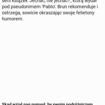
serii książek 'Jechać, nie jechać?', którą wydał
pod pseu­do­ni­mem 'Pablo'. Brun re­ko­men­du­je i
ostrze­ga, sowicie okra­sza­jąc swoje fe­lie­to­ny
humorem.
Skąd wziął pan pomysł, by swoim po­dróż­ni­czym