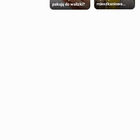
mieszkaniowe
pakują do walizki?
Polaków 2025