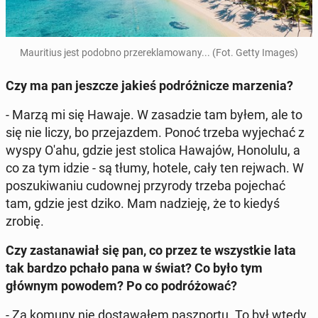
Mau­ri­tius jest podobno prze­re­kla­mo­wa­ny... (Fot. Getty Images)
Czy ma pan jeszcze jakieś po­dróż­ni­cze ma­rze­nia?
- Marzą mi się Hawaje. W za­sa­dzie tam byłem, ale to
się nie liczy, bo prze­jaz­dem. Ponoć trzeba wy­je­chać z
wyspy O'ahu, gdzie jest stolica Hawajów, Ho­no­lu­lu, a
co za tym idzie - są tłumy, hotele, cały ten rejwach. W
po­szu­ki­wa­niu cu­dow­nej przy­ro­dy trzeba po­je­chać
tam, gdzie jest dziko. Mam na­dzie­ję, że to kiedyś
zrobię.
Czy za­sta­na­wiał się pan, co przez te wszyst­kie lata
tak bardzo pchało pana w świat? Co było tym
głównym powodem? Po co po­dró­żo­wać?
- Za komuny nie do­sta­wa­łem pasz­por­tu. To był wtedy