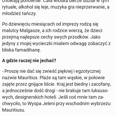
chowają po­now­nie. Cała wioska bierze udział w tym
rytuale, alkohol się leje, muzyka gra nie­prze­rwa­nie, a
mło­dzież tańczy.
Po dzie­wię­ciu mie­sią­cach od imprezy rodzą się
malutcy Mal­ga­sze, a ich rodzice wierzą, że dzieci
przejmą naj­lep­sze cechy swych przod­ków. Jako
jedyny z mojej wy­ciecz­ki miałem odwagę zo­ba­czyć z
bliska fa­ma­di­ha­nę.
A gdzie raczej nie jechać?
- Proszę nie dać się zwieść pięknej i eg­zo­tycz­nej
nazwie Mau­ri­tius. Plaże są tam wąskie, w połowie
zajęte przez gnijące liście. Kraj jest biedny i za­co­fa­ny,
a jed­no­cze­śnie dość drogi - nie brakuje tam luk­su­so­
wych, de­si­gner­skich hoteli. Jeśli coś mnie tam za­
chwy­ci­ło, to Wyspa Jeleni przy wschod­nim wy­brze­żu
Mau­ri­tiu­su.