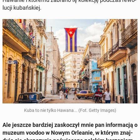
lu­cji ku­bań­skiej.
Kuba to nie tylko Hawana... (Fot. Getty Images)
Ale jeszcze bar­dziej za­sko­czył mnie pan in­for­ma­cją o
muzeum voodoo w Nowym Or­le­anie, w którym znaj­