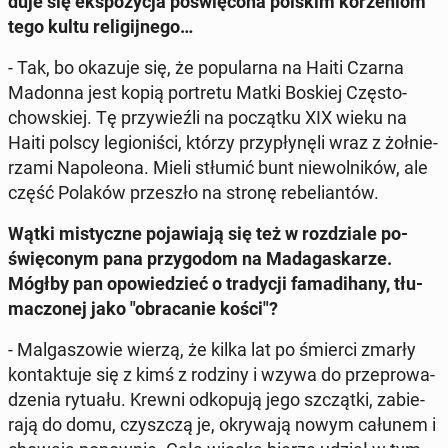
du­je się eks­po­zy­cja po­świę­co­na polskim ko­rze­niom
tego kultu re­li­gij­ne­go…
- Tak, bo okazuje się, że po­pu­lar­na na Haiti Czarna
Madonna jest kopią por­tre­tu Matki Boskiej Czę­sto­
chow­skiej. Tę przy­wieź­li na po­cząt­ku XIX wieku na
Haiti polscy le­gio­ni­ści, którzy przy­pły­nę­li wraz z żoł­nie­
rza­mi Na­po­le­ona. Mieli stłumić bunt nie­wol­ni­ków, ale
część Polaków prze­szło na stronę re­be­lian­tów.
Wątki mi­stycz­ne po­ja­wia­ją się też w roz­dzia­le po­
świę­co­nym pana przy­go­dom na Ma­da­ga­ska­rze.
Mógłby pan opo­wie­dzieć o tra­dy­cji fa­ma­di­ha­ny, tłu­
ma­czo­nej jako "ob­ra­ca­nie kości"?
- Mal­ga­szo­wie wierzą, że kilka lat po śmierci zmarły
kon­tak­tu­je się z kimś z rodziny i wzywa do prze­pro­wa­
dze­nia rytuału. Krewni od­ko­pu­ją jego szcząt­ki, za­bie­
ra­ją do domu, czysz­czą je, okry­wa­ją nowym całunem i