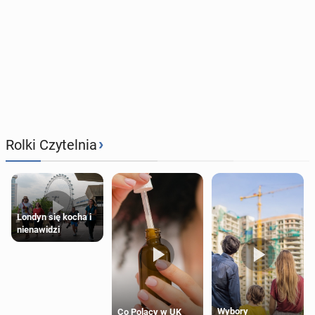
›
Rolki Czytelnia
Londyn się kocha i
nienawidzi
Wybory
Co Polacy w UK