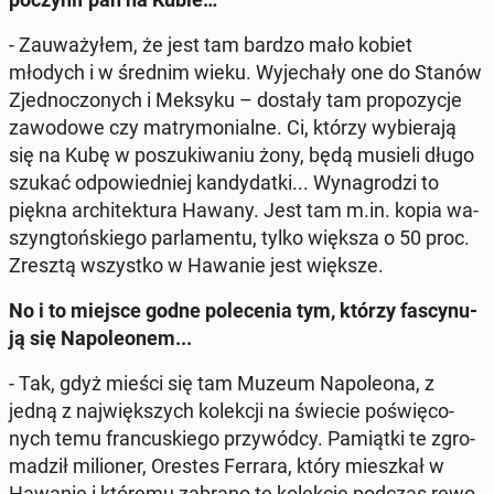
- Za­uwa­ży­łem, że jest tam bardzo mało kobiet
młodych i w średnim wieku. Wy­je­cha­ły one do Stanów
Zjed­no­czo­nych i Meksyku – dostały tam pro­po­zy­cje
za­wo­do­we czy ma­try­mo­nial­ne. Ci, którzy wy­bie­ra­ją
się na Kubę w po­szu­ki­wa­niu żony, będą musieli długo
szukać od­po­wied­niej kan­dy­dat­ki... Wy­na­gro­dzi to
piękna ar­chi­tek­tu­ra Hawany. Jest tam m.in. kopia wa­
szyng­toń­skie­go par­la­men­tu, tylko większa o 50 proc.
Zresztą wszyst­ko w Hawanie jest większe.
No i to miejsce godne po­le­ce­nia tym, którzy fa­scy­nu­
ją się Na­po­le­onem...
- Tak, gdyż mieści się tam Muzeum Na­po­le­ona, z
jedną z naj­więk­szych ko­lek­cji na świecie po­świę­co­
nych temu fran­cu­skie­go przy­wód­cy. Pa­miąt­ki te zgro­
ma­dził mi­lio­ner, Orestes Ferrara, który miesz­kał w
Hawanie i któremu zabrano tę ko­lek­cję podczas re­wo­