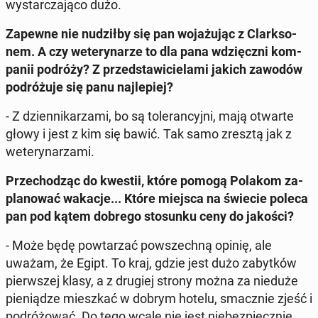
wy­star­cza­ją­co dużo.
Zapewne nie nu­dził­by się pan wo­ja­żu­jąc z Clark­so­
nem. A czy we­te­ry­na­rze to dla pana wdzięcz­ni kom­
pa­nii podróży? Z przed­sta­wi­cie­la­mi jakich zawodów
po­dró­żu­je się panu naj­le­piej?
- Z dzien­ni­ka­rza­mi, bo są to­le­ran­cyj­ni, mają otwarte
głowy i jest z kim się bawić. Tak samo zresztą jak z
we­te­ry­na­rza­mi.
Prze­cho­dząc do kwestii, które pomogą Polakom za­
pla­no­wać wakacje... Które miejsca na świecie poleca
pan pod kątem dobrego sto­sun­ku ceny do jakości?
- Może będę po­wta­rzać po­wszech­ną opinię, ale
uważam, że Egipt. To kraj, gdzie jest dużo za­byt­ków
pierw­szej klasy, a z drugiej strony można za nieduże
pie­nią­dze miesz­kać w dobrym hotelu, smacz­nie zjeść i
po­dró­żo­wać. Do tego wcale nie jest nie­bez­piecz­nie.