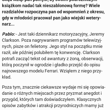
książ­kom nadać tak nie­sza­blo­no­wą formę? Wiele
roz­dzia­łów roz­po­czy­na pan od wspo­mnień z okresu,
gdy w mło­do­ści pra­co­wał pan jako wiejski we­te­ry­
narz...
Pablo:
- Jest taki dzien­ni­karz mo­to­ry­za­cyj­ny, Jeremy
Clark­son. Poza na­gry­wa­niem pro­gra­mów te­le­wi­zyj­
nych, pisze on fe­lie­to­ny. Jego styl na po­cząt­ku mnie
raził, ale później po­lu­bi­łem tę kon­wen­cję. Clark­son
potrafi zacząć tekst od awan­tu­ry z żoną, ob­ser­wa­cji,
którą po­czy­nił w ogro­dzie i gładko przejść do opisu
naj­now­sze­go modelu Ferrari. Wziąłem z niego przy­
kład.
Poza tym, znacz­nie cie­kaw­sze wydaje mi się opo­wia­
da­nie o różnych miej­scach przez pryzmat anegdot i
przygód, których tam do­świad­czy­łem. Kla­sycz­nych
opisów za­byt­ków i atrak­cji przy­rod­ni­czych mamy już