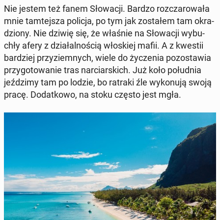
Nie jestem też fanem Sło­wa­cji. Bardzo roz­cza­ro­wa­ła
mnie tam­tej­sza policja, po tym jak zo­sta­łem tam okra­
dzio­ny. Nie dziwię się, że właśnie na Sło­wa­cji wy­bu­
chły afery z dzia­łal­no­ścią wło­skiej mafii. A z kwestii
bar­dziej przy­ziem­nych, wiele do ży­cze­nia po­zo­sta­wia
przy­go­to­wa­nie tras nar­ciar­skich. Już koło po­łu­dnia
jeź­dzi­my tam po lodzie, bo ratraki źle wy­ko­nu­ją swoją
pracę. Do­dat­ko­wo, na stoku często jest mgła.