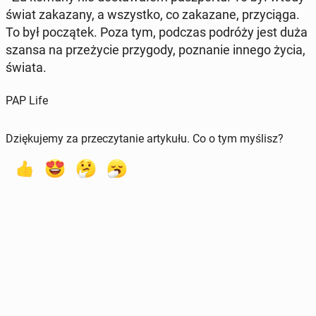
świat za­ka­za­ny, a wszyst­ko, co za­ka­za­ne, przy­cią­ga.
To był po­czą­tek. Poza tym, podczas podróży jest duża
szansa na prze­ży­cie przy­go­dy, po­zna­nie innego życia,
świata.
PAP Life
Dziękujemy za przeczytanie artykułu. Co o tym myślisz?