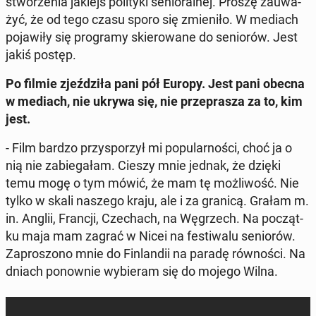
stwo­rze­nia jakiejś po­li­ty­ki se­nio­ral­nej. Proszę za­uwa­
żyć, że od tego czasu sporo się zmie­ni­ło. W mediach
po­ja­wi­ły się pro­gra­my skie­ro­wa­ne do se­nio­rów. Jest
jakiś postęp.
Po filmie zjeź­dzi­ła pani pół Europy. Jest pani obecna
w mediach, nie ukrywa się, nie prze­pra­sza za to, kim
jest.
- Film bardzo przy­spo­rzył mi po­pu­lar­no­ści, choć ja o
nią nie za­bie­ga­łam. Cieszy mnie jednak, że dzięki
temu mogę o tym mówić, że mam tę moż­li­wość. Nie
tylko w skali naszego kraju, ale i za granicą. Grałam m.
in. Anglii, Francji, Cze­chach, na Wę­grzech. Na po­cząt­
ku maja mam zagrać w Nicei na fe­sti­wa­lu se­nio­rów.
Za­pro­szo­no mnie do Fin­lan­dii na paradę rów­no­ści. Na
dniach po­now­nie wy­bie­ram się do mojego Wilna.