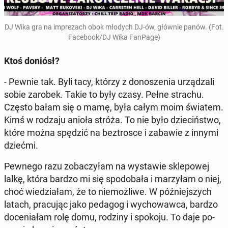
DJ Wika gra na im­pre­zach obok młodych DJ-ów, głównie panów. (Fot.
Fa­ce­bo­ok/DJ Wika FanPage)
Ktoś doniósł?
- Pewnie tak. Byli tacy, którzy z do­no­sze­nia urzą­dza­li
sobie zarobek. Takie to były czasy. Pełne strachu.
Często bałam się o mamę, była całym moim światem.
Kimś w rodzaju anioła stróża. To nie było dzie­ciń­stwo,
które można spędzić na bez­tro­sce i zabawie z innymi
dziećmi.
Pewnego razu zo­ba­czy­łam na wy­sta­wie skle­po­wej
lalkę, która bardzo mi się spodo­ba­ła i ma­rzy­łam o niej,
choć wie­dzia­łam, że to nie­moż­li­we. W póź­niej­szych
latach, pra­cu­jąc jako pedagog i wy­cho­waw­ca, bardzo
do­ce­nia­łam rolę domu, rodziny i spokoju. To daje po­