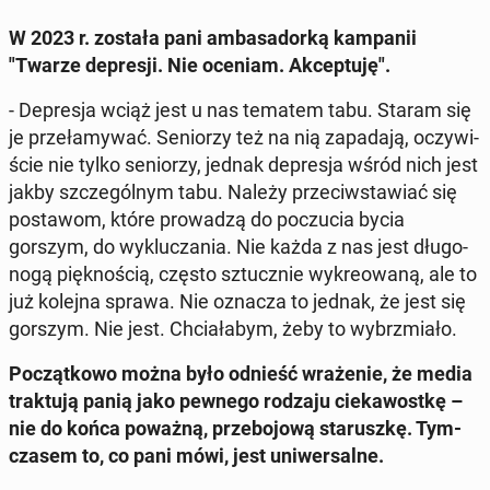
W 2023 r. została pani am­ba­sa­dor­ką kam­pa­nii
"Twarze de­pre­sji. Nie oceniam. Ak­cep­tu­ję".
- De­pre­sja wciąż jest u nas tematem tabu. Staram się
je prze­ła­my­wać. Se­nio­rzy też na nią za­pa­da­ją, oczy­wi­
ście nie tylko se­nio­rzy, jednak de­pre­sja wśród nich jest
jakby szcze­gól­nym tabu. Należy prze­ciw­sta­wiać się
po­sta­wom, które pro­wa­dzą do po­czu­cia bycia
gorszym, do wy­klu­cza­nia. Nie każda z nas jest dłu­go­
no­gą pięk­no­ścią, często sztucz­nie wy­kre­owa­ną, ale to
już kolejna sprawa. Nie oznacza to jednak, że jest się
gorszym. Nie jest. Chcia­ła­bym, żeby to wy­brzmia­ło.
Po­cząt­ko­wo można było odnieść wra­że­nie, że media
trak­tu­ją panią jako pewnego rodzaju cie­ka­wost­kę –
nie do końca poważną, prze­bo­jo­wą sta­rusz­kę. Tym­
cza­sem to, co pani mówi, jest uni­wer­sal­ne.