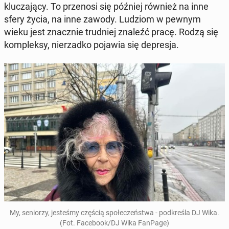
klu­cza­ją­cy. To prze­no­si się później również na inne
sfery życia, na inne zawody. Ludziom w pewnym
wieku jest znacz­nie trud­niej znaleźć pracę. Rodzą się
kom­plek­sy, nie­rzad­ko pojawia się de­pre­sja.
My, se­nio­rzy, je­ste­śmy częścią spo­łe­czeń­stwa - pod­kre­śla DJ Wika.
(Fot. Fa­ce­bo­ok/DJ Wika FanPage)