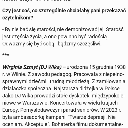
Czy jest coś, co szcze­gól­nie chcia­ła­by pani prze­ka­zać
czy­tel­ni­kom?
- By nie bać się sta­ro­ści, nie de­mo­ni­zo­wać jej. Starość
jest częścią życia, a ono powinno być ra­do­ścią.
Odważmy się być sobą i bądźmy szczę­śli­wi.
***
Wir­gi­nia Szmyt (DJ Wika) –
uro­dzo­na 15 grudnia 1938
r. w Wilnie. Z zawodu pedagog. Pra­co­wa­ła z nie­peł­no­
spraw­ny­mi dziećmi i trudną mło­dzie­żą. Z za­mi­ło­wa­nia
dzia­łacz­ka spo­łecz­na. Naj­star­sza di­dżej­ka w Polsce.
Jako DJ Wika pro­wa­dzi stałe dys­ko­te­ki mię­dzy­po­ko­le­
nio­we w War­sza­wie. Kon­cer­to­wa­ła w wielu krajach
Europy. Po­my­sło­daw­czy­ni parad se­nio­rów. W 2023 r.
była am­ba­sa­dor­ką kam­pa­nii "Twarze de­pre­sji. Nie
oceniam. Ak­cep­tu­ję". Bo­ha­ter­ka filmu do­ku­men­tal­ne­