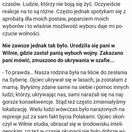
czasów. Ludzie, którzy nie boją się żyć. Oczy­wi­ście
reakcje na to są różne. Często jednak spo­ty­kam się z
apro­ba­tą dla moich postaw, po­par­ciem moich
wyborów i to właśnie moż­li­wość wyboru daje mi po­
czu­cie wol­no­ści.
Nie zawsze jednak tak było. Uro­dzi­ła się pani w
Wilnie, gdzie zastał panią wybuch wojny. Za­ka­za­no
pani mówić, zmu­szo­no do ukry­wa­nia w szafie...
- To prawda… Nasza rodzina była na liście do ze­sła­nia
na Syberię. Ojciec ukrywał się w lasach, ja zo­sta­łam z
mamą. Byłyśmy zdane same na siebie i pomoc innych
ludzi, którzy, ukry­wa­jąc nas, sami na­ra­ża­li się na naj­
gor­sze kon­se­kwen­cje. Stąd też często zmie­nia­ły­śmy
lo­ka­li­za­cję. Wielu ludzi wówczas było na­ra­żo­nych na
re­pre­sje już za sam fakt bycia Po­la­ka­mi. Ojciec skoń­
czył w Wilnie studia, obracał się w śro­do­wi­sku in­te­li­
genc­kim, co też w czasie oku­pa­cji nie było dobrze wi­