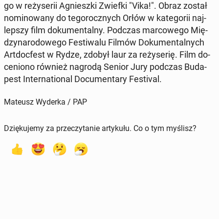
go w re­ży­se­rii Agniesz­ki Zwiefki "Vika!". Obraz został
no­mi­no­wa­ny do te­go­rocz­nych Orłów w ka­te­go­rii naj­
lep­szy film do­ku­men­tal­ny. Podczas mar­co­we­go Mię­
dzy­na­ro­do­we­go Fe­sti­wa­lu Filmów Do­ku­men­tal­nych
Art­doc­fest w Rydze, zdobył laur za re­ży­se­rię. Film do­
ce­nio­no również nagrodą Senior Jury podczas Bu­da­
pest In­ter­na­tio­nal Do­cu­men­ta­ry Fe­sti­val.
Mateusz Wyderka / PAP
Dziękujemy za przeczytanie artykułu. Co o tym myślisz?