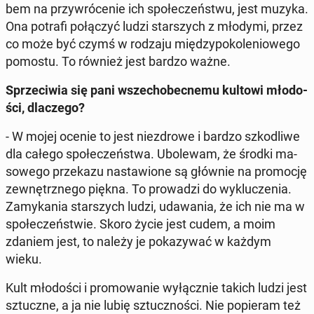
bem na przy­wró­ce­nie ich spo­łe­czeń­stwu, jest muzyka.
Ona potrafi po­łą­czyć ludzi star­szych z młodymi, przez
co może być czymś w rodzaju mię­dzy­po­ko­le­nio­we­go
pomostu. To również jest bardzo ważne.
Sprze­ci­wia się pani wszech­obec­ne­mu kultowi mło­do­
ści, dla­cze­go?
- W mojej ocenie to jest nie­zdro­we i bardzo szko­dli­we
dla całego spo­łe­czeń­stwa. Ubo­le­wam, że środki ma­
so­we­go prze­ka­zu na­sta­wio­ne są głównie na pro­mo­cję
ze­wnętrz­ne­go piękna. To pro­wa­dzi do wy­klu­cze­nia.
Za­my­ka­nia star­szych ludzi, uda­wa­nia, że ich nie ma w
spo­łe­czeń­stwie. Skoro życie jest cudem, a moim
zdaniem jest, to należy je po­ka­zy­wać w każdym
wieku.
Kult mło­do­ści i pro­mo­wa­nie wy­łącz­nie takich ludzi jest
sztucz­ne, a ja nie lubię sztucz­no­ści. Nie po­pie­ram też