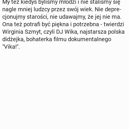
My też kiedyś byliśmy młodzi i nie sta­li­śmy się
nagle mniej ludzcy przez swój wiek. Nie de­pre­
cjo­nuj­my sta­ro­ści, nie uda­waj­my, że jej nie ma.
Ona też potrafi być piękna i po­trzeb­na - twier­dzi
Wir­gi­nia Szmyt, czyli DJ Wika, naj­star­sza polska
di­dżej­ka, bo­ha­ter­ka filmu do­ku­men­tal­ne­go
"Vika!".