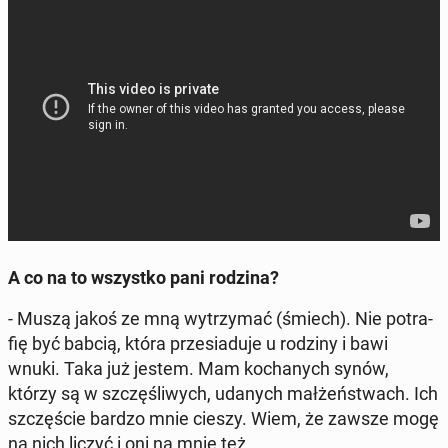
A co na to wszyst­ko pani rodzina?
- Muszą jakoś ze mną wy­trzy­mać (śmiech). Nie po­tra­
fię być babcią, która prze­sia­du­je u rodziny i bawi
wnuki. Taka już jestem. Mam ko­cha­nych synów,
którzy są w szczę­śli­wych, udanych mał­żeń­stwach. Ich
szczę­ście bardzo mnie cieszy. Wiem, że zawsze mogę
na nich liczyć i oni na mnie też.