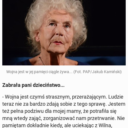
Wojna jest w jej pamięci ciągle żywa... (Fot. PAP/Jakub Ka­miń­ski)
Zabrała pani dzie­ciń­stwo...
- Wojna jest czymś strasz­nym, prze­ra­ża­ją­cym. Ludzie
teraz nie za bardzo zdają sobie z tego sprawę. Jestem
też pełna podziwu dla mojej mamy, że po­tra­fi­ła się
mną wtedy zająć, zor­ga­ni­zo­wać nam prze­trwa­nie. Nie
pa­mię­tam do­kład­nie kiedy, ale ucie­ka­jąc z Wilna,