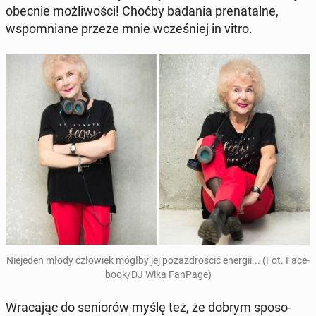
obecnie moż­li­wo­ści! Choćby badania pre­na­tal­ne,
wspo­mnia­ne przeze mnie wcze­śniej in vitro.
Nie­je­den młody czło­wiek mógłby jej po­zaz­dro­ścić energii... (Fot. Fa­ce­
bo­ok/DJ Wika FanPage)
Wra­ca­jąc do se­nio­rów myślę też, że dobrym spo­so­