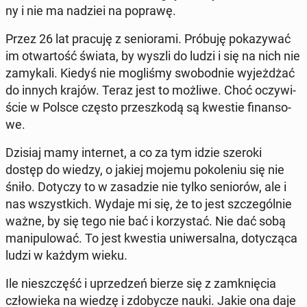
ny i nie ma nadziei na poprawę.
Przez 26 lat pracuję z se­nio­ra­mi. Próbuję po­ka­zy­wać
im otwar­tość świata, by wyszli do ludzi i się na nich nie
za­my­ka­li. Kiedyś nie mo­gli­śmy swo­bod­nie wy­jeż­dżać
do innych krajów. Teraz jest to możliwe. Choć oczy­wi­
ście w Polsce często prze­szko­dą są kwestie fi­nan­so­
we.
Dzisiaj mamy in­ter­net, a co za tym idzie szeroki
dostęp do wiedzy, o jakiej mojemu po­ko­le­niu się nie
śniło. Dotyczy to w za­sa­dzie nie tylko se­nio­rów, ale i
nas wszyst­kich. Wydaje mi się, że to jest szcze­gól­nie
ważne, by się tego nie bać i ko­rzy­stać. Nie dać sobą
ma­ni­pu­lo­wać. To jest kwestia uni­wer­sal­na, do­ty­czą­ca
ludzi w każdym wieku.
Ile nie­szczęść i uprze­dzeń bierze się z za­mknię­cia
czło­wie­ka na wiedzę i zdo­by­cze nauki. Jakie ona daje