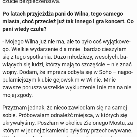
czu­cie bez­pie­czeń­stwa.
Po latach przy­jeż­dża pani do Wilna, tego samego
miasta, choć prze­cież już tak innego i gra koncert. Co
pani wtedy czuła?
- Mojego Wilna już nie ma, ale to było coś wy­jąt­ko­we­
go. Wielkie wy­da­rze­nie dla mnie i bardzo cie­szy­łam
się z tego spo­tka­nia. Dużo mło­dzie­ży, we­so­łych, ba­
wią­cych się ludzi, którzy mają to szczę­ście – nie znać
wojny. Dodam, że impreza odbyła się w Soho – naj­po­
pu­lar­niej­szym klubie ge­jow­skim w Wilnie. Mnie
zawsze porusza wszel­kie wy­klu­cze­nie i nie ma na nie
mojej zgody.
Przy­znam jednak, że nieco za­wio­dłam się na samej
sobie. Pró­bo­wa­łam od­na­leźć miejsca, w których się
ukry­wa­ły­śmy. Poszłam w okolice Zie­lo­ne­go Mostu, za
którym w jednej z ka­mie­nic byłyśmy prze­cho­wy­wa­ne.