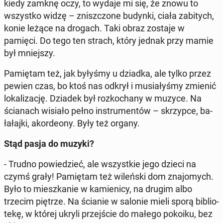
kiedy zamknę oczy, to wydaje mi się, że znowu to
wszyst­ko widzę – znisz­czo­ne budynki, ciała za­bi­tych,
konie leżące na drogach. Taki obraz zostaje w
pamięci. Do tego ten strach, który jednak przy mamie
był mniej­szy.
Pa­mię­tam też, jak byłyśmy u dziadka, ale tylko przez
pewien czas, bo ktoś nas odkrył i mu­sia­ły­śmy zmienić
lo­ka­li­za­cję. Dziadek był roz­ko­cha­ny w muzyce. Na
ścia­nach wisiało pełno in­stru­men­tów – skrzyp­ce, ba­
ła­łaj­ki, akor­de­ony. Były też organy.
Stąd pasja do muzyki?
- Trudno po­wie­dzieć, ale wszyst­kie jego dzieci na
czymś grały! Pa­mię­tam też wi­leń­ski dom zna­jo­mych.
Było to miesz­ka­nie w ka­mie­ni­cy, na drugim albo
trzecim piętrze. Na ścianie w salonie mieli sporą bi­blio­
te­kę, w której ukryli przej­ście do małego pokoiku, bez