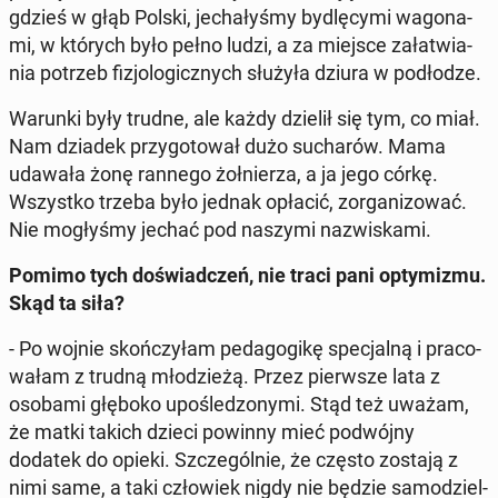
gdzieś w głąb Polski, je­cha­ły­śmy by­dlę­cy­mi wa­go­na­
mi, w których było pełno ludzi, a za miejsce za­ła­twia­
nia potrzeb fi­zjo­lo­gicz­nych służyła dziura w pod­ło­dze.
Warunki były trudne, ale każdy dzielił się tym, co miał.
Nam dziadek przy­go­to­wał dużo su­cha­rów. Mama
udawała żonę rannego żoł­nie­rza, a ja jego córkę.
Wszyst­ko trzeba było jednak opłacić, zor­ga­ni­zo­wać.
Nie mo­gły­śmy jechać pod naszymi na­zwi­ska­mi.
Pomimo tych do­świad­czeń, nie traci pani opty­mi­zmu.
Skąd ta siła?
- Po wojnie skoń­czy­łam pe­da­go­gi­kę spe­cjal­ną i pra­co­
wa­łam z trudną mło­dzie­żą. Przez pierw­sze lata z
osobami głęboko upo­śle­dzo­ny­mi. Stąd też uważam,
że matki takich dzieci powinny mieć po­dwój­ny
dodatek do opieki. Szcze­gól­nie, że często zostają z
nimi same, a taki czło­wiek nigdy nie będzie sa­mo­dziel­