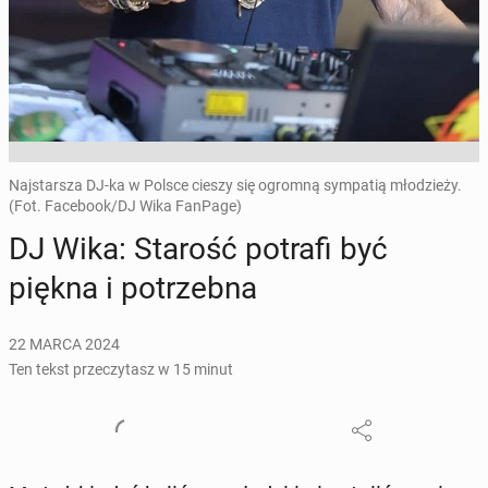
Najstarsza DJ-ka w Polsce cieszy się ogromną sympatią młodzieży.
(Fot. Facebook/DJ Wika FanPage)
DJ Wika: Starość potrafi być
piękna i po­trzeb­na
22 MARCA 2024
Ten tekst przeczytasz w 15 minut