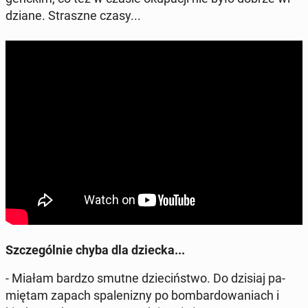
dzia­ne. Strasz­ne czasy...
Szcze­gól­nie chyba dla dziecka...
- Miałam bardzo smutne dzie­ciń­stwo. Do dzisiaj pa­
mię­tam zapach spa­le­ni­zny po bom­bar­do­wa­niach i