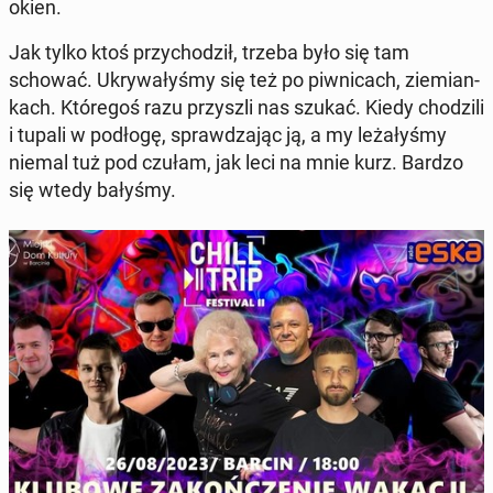
okien.
Jak tylko ktoś przy­cho­dził, trzeba było się tam
schować. Ukry­wa­ły­śmy się też po piw­ni­cach, zie­mian­
kach. Któ­re­goś razu przy­szli nas szukać. Kiedy cho­dzi­li
i tupali w podłogę, spraw­dza­jąc ją, a my le­ża­ły­śmy
niemal tuż pod czułam, jak leci na mnie kurz. Bardzo
się wtedy bałyśmy.