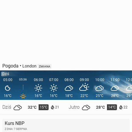
Pogoda
•
London
ZMIANA
Dziś
05:00
05:36
06:00
07:00
08:00
09:00
10:00
11:00
12:
16°C
16°C
16°C
18°C
22°C
25°C
28°C
29
Dziś
Jutro
32°C
28°C
15°C
14°C
21
22
Kurs NBP
Z DNIA: 7 SIERPNIA