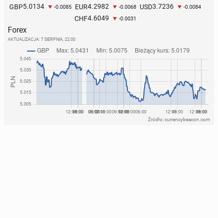
5.0134
4.2982
3.7236
GBP
EUR
USD
-0.0085
-0.0068
-0.0084
4.6049
CHF
-0.0031
Forex
AKTUALIZACJA:
7 SIERPNIA, 22:00
Źródło: currencybeacon.com