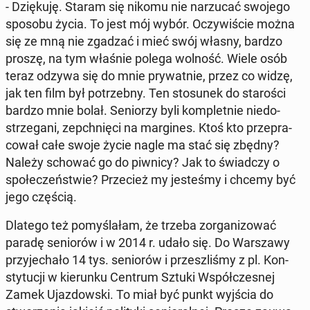
- Dzię­ku­ję. Staram się nikomu nie na­rzu­cać swojego
sposobu życia. To jest mój wybór. Oczy­wi­ście można
się ze mną nie zgadzać i mieć swój własny, bardzo
proszę, na tym właśnie polega wolność. Wiele osób
teraz odzywa się do mnie pry­wat­nie, przez co widzę,
jak ten film był po­trzeb­ny. Ten sto­su­nek do sta­ro­ści
bardzo mnie bolał. Se­nio­rzy byli kom­plet­nie nie­do­
strze­ga­ni, ze­pchnię­ci na mar­gi­nes. Ktoś kto prze­pra­
co­wał całe swoje życie nagle ma stać się zbędny?
Należy schować go do piwnicy? Jak to świad­czy o
spo­łe­czeń­stwie? Prze­cież my je­ste­śmy i chcemy być
jego częścią.
Dlatego też po­my­śla­łam, że trzeba zor­ga­ni­zo­wać
paradę se­nio­rów i w 2014 r. udało się. Do War­sza­wy
przy­je­cha­ło 14 tys. se­nio­rów i prze­szli­śmy z pl. Kon­
sty­tu­cji w kie­run­ku Centrum Sztuki Współ­cze­snej
Zamek Ujaz­dow­ski. To miał być punkt wyjścia do