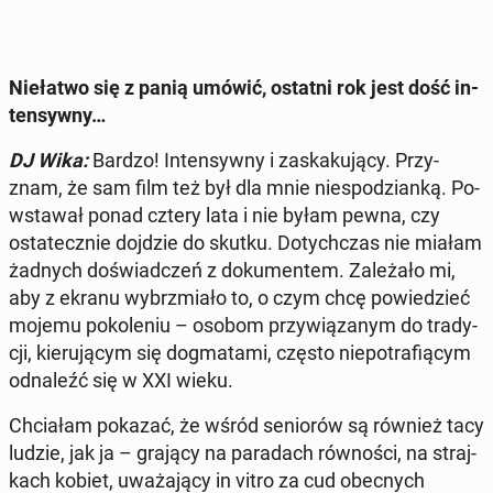
Nie­ła­two się z panią umówić, ostatni rok jest dość in­
ten­syw­ny…
DJ Wika:
Bardzo! In­ten­syw­ny i za­ska­ku­ją­cy. Przy­
znam, że sam film też był dla mnie nie­spo­dzian­ką. Po­
wsta­wał ponad cztery lata i nie byłam pewna, czy
osta­tecz­nie dojdzie do skutku. Do­tych­czas nie miałam
żadnych do­świad­czeń z do­ku­men­tem. Za­le­ża­ło mi,
aby z ekranu wy­brzmia­ło to, o czym chcę po­wie­dzieć
mojemu po­ko­le­niu – osobom przy­wią­za­nym do tra­dy­
cji, kie­ru­ją­cym się do­gma­ta­mi, często nie­po­tra­fią­cym
od­na­leźć się w XXI wieku.
Chcia­łam pokazać, że wśród se­nio­rów są również tacy
ludzie, jak ja – grający na pa­ra­dach rów­no­ści, na straj­
kach kobiet, uwa­ża­ją­cy in vitro za cud obec­nych