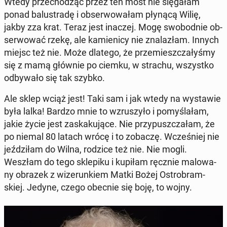
Wtedy prze­cho­dząc przez ten most nie się­ga­łam
ponad ba­lu­stra­dę i ob­ser­wo­wa­łam płynącą Wilię,
jakby zza krat. Teraz jest inaczej. Mogę swo­bod­nie ob­
ser­wo­wać rzekę, ale ka­mie­ni­cy nie zna­la­złam. Innych
miejsc też nie. Może dlatego, że prze­miesz­cza­ły­śmy
się z mamą głównie po ciemku, w strachu, wszyst­ko
od­by­wa­ło się tak szybko.
Ale sklep wciąż jest! Taki sam i jak wtedy na wy­sta­wie
była lalka! Bardzo mnie to wzru­szy­ło i po­my­śla­łam,
jakie życie jest za­ska­ku­ją­ce. Nie przy­pusz­cza­łam, że
po niemal 80 latach wrócę i to zobaczę. Wcze­śniej nie
jeź­dzi­łam do Wilna, rodzice też nie. Nie mogli.
Weszłam do tego skle­pi­ku i kupiłam ręcznie ma­lo­wa­
ny obrazek z wi­ze­run­kiem Matki Bożej Ostro­bram­
skiej. Jedyne, czego obecnie się boję, to wojny.