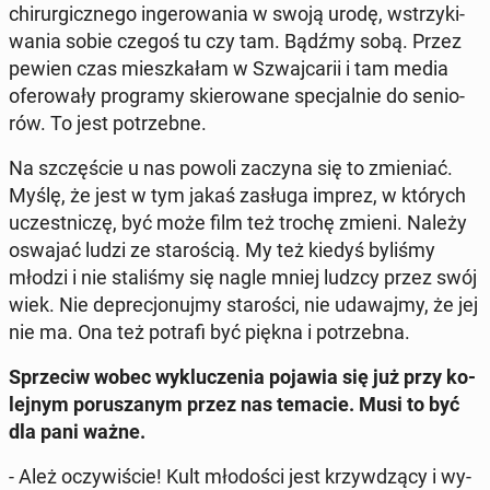
chi­rur­gicz­ne­go in­ge­ro­wa­nia w swoją urodę, wstrzy­ki­
wa­nia sobie czegoś tu czy tam. Bądźmy sobą. Przez
pewien czas miesz­ka­łam w Szwaj­ca­rii i tam media
ofe­ro­wa­ły pro­gra­my skie­ro­wa­ne spe­cjal­nie do se­nio­
rów. To jest po­trzeb­ne.
Na szczę­ście u nas powoli zaczyna się to zmie­niać.
Myślę, że jest w tym jakaś zasługa imprez, w których
uczest­ni­czę, być może film też trochę zmieni. Należy
oswajać ludzi ze sta­ro­ścią. My też kiedyś byliśmy
młodzi i nie sta­li­śmy się nagle mniej ludzcy przez swój
wiek. Nie de­pre­cjo­nuj­my sta­ro­ści, nie uda­waj­my, że jej
nie ma. Ona też potrafi być piękna i po­trzeb­na.
Sprze­ciw wobec wy­klu­cze­nia pojawia się już przy ko­
lej­nym po­ru­sza­nym przez nas temacie. Musi to być
dla pani ważne.
- Ależ oczy­wi­ście! Kult mło­do­ści jest krzyw­dzą­cy i wy­