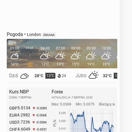
Pogoda
•
London
ZMIANA
Dziś
05:00
05:35
06:00
07:00
08:00
09:00
10:00
11:00
14°C
13°C
13°C
15°C
19°C
23°C
25°C
Dziś
Jutro
28°C
32°C
13°C
14°C
24
Kurs NBP
Forex
Z DNIA: 7 SIERPNIA
AKTUALIZACJA:
7 SIERPNIA, 22:00
5.0134
GBP
-0.0085
4.2982
EUR
-0.0068
3.7236
USD
-0.0084
4.6049
CHF
-0.0031