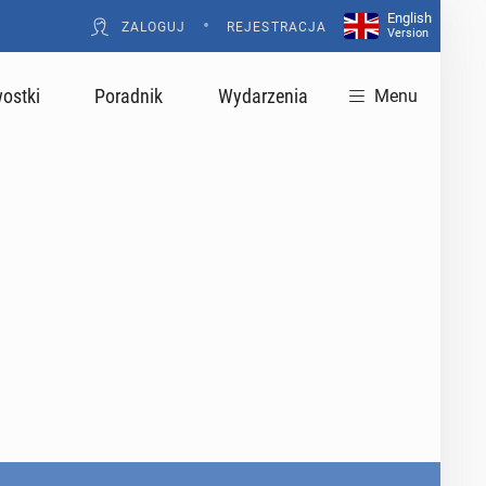
English
•
ZALOGUJ
REJESTRACJA
Version
ostki
Poradnik
Wydarzenia
Menu