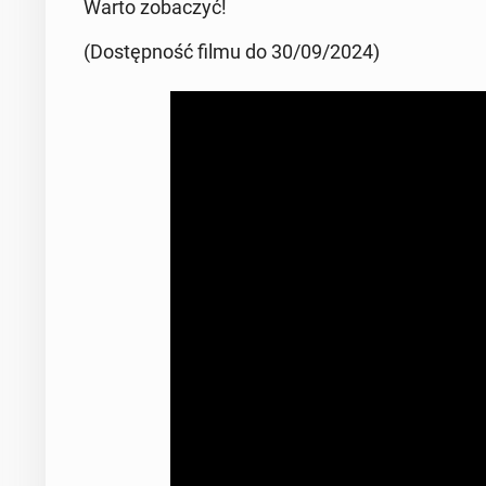
Warto zo­ba­czyć!
(Do­stęp­ność filmu do 30/09/2024)