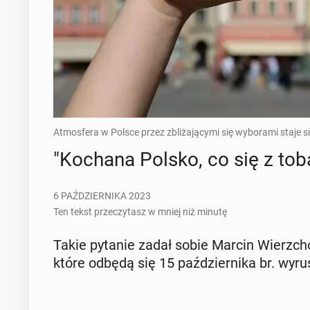
Atmosfera w Polsce przez zbliżającymi się wyborami staje si
"Kochana Polsko, co się z tobą
6 PAŹDZIERNIKA 2023
Ten tekst przeczytasz w mniej niż minutę
Takie pytanie zadał sobie Marcin Wierz­chow­
które odbędą się 15 paź­dzier­ni­ka br. wy­ru