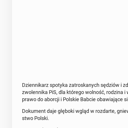
Dzien­ni­karz spotyka za­tro­ska­nych sędziów i zd
zwo­len­ni­ka PiS, dla którego wolność, rodzina i 
prawo do aborcji i Polskie Babcie oba­wia­ją­ce się
Do­ku­ment daje głęboki wgląd w roz­dar­te, gniew
stwo Polski.