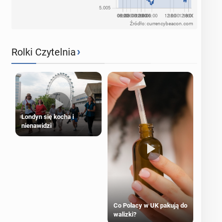
Źródło: currencybeacon.com
›
Rolki Czytelnia
Londyn się kocha i
nienawidzi
Co Polacy w UK pakują do
walizki?