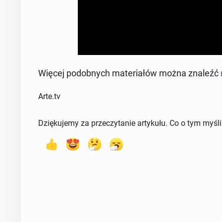
Więcej po­dob­nych ma­te­ria­łów można znaleźć
Arte.tv
Dziękujemy za przeczytanie artykułu. Co o tym myśl