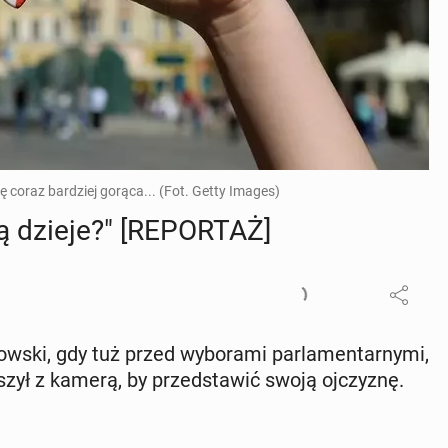
ę coraz bardziej gorąca... (Fot. Getty Images)
 dzieje?" [RE­POR­TAŻ]
ski, gdy tuż przed wy­bo­ra­mi par­la­men­tar­ny­mi,
­szył z kamerą, by przed­sta­wić swoją oj­czy­znę.