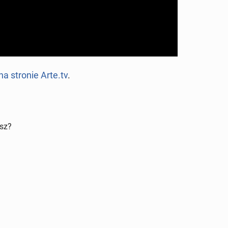
na stronie Arte.tv
.
isz?