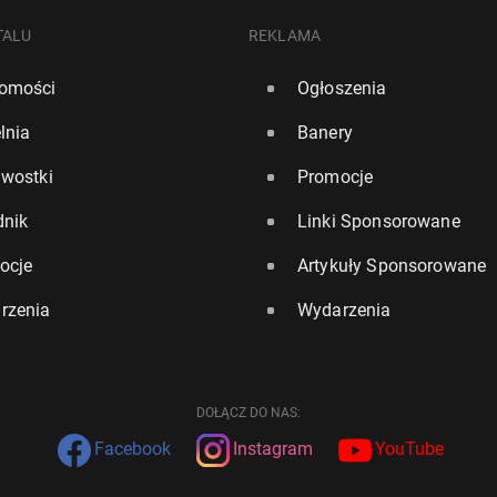
TALU
REKLAMA
omości
Ogłoszenia
lnia
Banery
awostki
Promocje
dnik
Linki Sponsorowane
ocje
Artykuły Sponsorowane
rzenia
Wydarzenia
DOŁĄCZ DO NAS:
Facebook
Instagram
YouTube