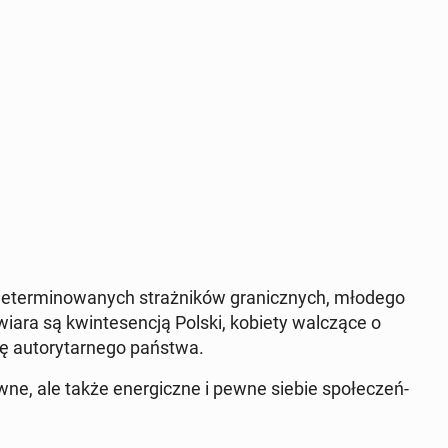
e­ter­mi­no­wa­nych straż­ni­ków gra­nicz­nych, młodego
wiara są kwin­te­sen­cją Polski, kobiety wal­czą­ce o
 au­to­ry­tar­ne­go państwa.
ne, ale także ener­gicz­ne i pewne siebie spo­łe­czeń­