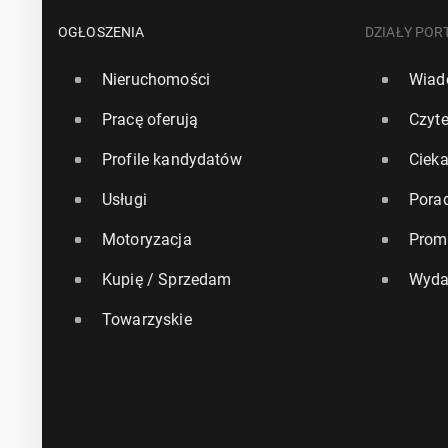
OGŁOSZENIA
DZIAŁY POR
Nieruchomości
Wiad
Pracę oferują
Czyte
Profile kandydatów
Ciek
Usługi
Pora
Motoryzacja
Prom
Kupię / Sprzedam
Wyda
Towarzyskie