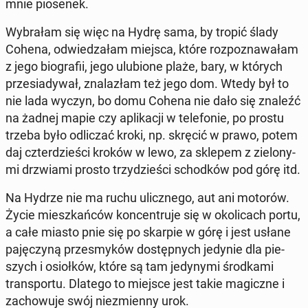
mnie pio­se­nek.
Wy­bra­łam się więc na Hydrę sama, by tropić ślady
Cohena, od­wie­dza­łam miejsca, które roz­po­zna­wa­łam
z jego bio­gra­fii, jego ulu­bio­ne plaże, bary, w których
prze­sia­dy­wał, zna­la­złam też jego dom. Wtedy był to
nie lada wyczyn, bo domu Cohena nie dało się znaleźć
na żadnej mapie czy apli­ka­cji w te­le­fo­nie, po prostu
trzeba było od­li­czać kroki, np. skręcić w prawo, potem
daj czter­dzie­ści kroków w lewo, za sklepem z zie­lo­ny­
mi drzwia­mi prosto trzy­dzie­ści schod­ków pod górę itd.
Na Hydrze nie ma ruchu ulicz­ne­go, aut ani motorów.
Życie miesz­kań­ców kon­cen­tru­je się w oko­li­cach portu,
a całe miasto pnie się po skarpie w górę i jest usłane
pa­ję­czy­ną prze­smy­ków do­stęp­nych jedynie dla pie­
szych i osioł­ków, które są tam je­dy­ny­mi środ­ka­mi
trans­por­tu. Dlatego to miejsce jest takie ma­gicz­ne i
za­cho­wu­je swój nie­zmien­ny urok.