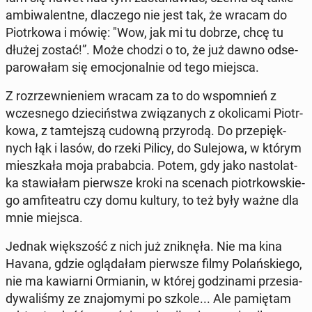
am­bi­wa­lent­ne, dla­cze­go nie jest tak, że wracam do
Piotr­ko­wa i mówię: "Wow, jak mi tu dobrze, chcę tu
dłużej zostać!”. Może chodzi o to, że już dawno od­se­
pa­ro­wa­łam się emo­cjo­nal­nie od tego miejsca.
Z roz­rzew­nie­niem wracam za to do wspo­mnień z
wcze­sne­go dzie­ciń­stwa zwią­za­nych z oko­li­ca­mi Piotr­
ko­wa, z tam­tej­szą cudowną przy­ro­dą. Do prze­pięk­
nych łąk i lasów, do rzeki Pilicy, do Su­le­jo­wa, w którym
miesz­ka­ła moja pra­bab­cia. Potem, gdy jako na­sto­lat­
ka sta­wia­łam pierw­sze kroki na scenach piotr­kow­skie­
go am­fi­te­atru czy domu kultury, to też były ważne dla
mnie miejsca.
Jednak więk­szość z nich już znik­nę­ła. Nie ma kina
Havana, gdzie oglą­da­łam pierw­sze filmy Po­lań­skie­go,
nie ma ka­wiar­ni Or­mia­nin, w której go­dzi­na­mi prze­sia­
dy­wa­li­śmy ze zna­jo­my­mi po szkole... Ale pa­mię­tam