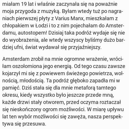
miałam 19 lat i właśnie za­czy­na­ła się na po­waż­nie
moja przy­go­da z muzyką. Byłam wtedy tuż po na­gra­
niach pierw­szej płyty z Varius Manx, miesz­ka­łam z
chło­pa­kiem w Łodzi i to z nim po­je­cha­łam do Am­ster­
da­mu, au­to­sto­pem! Dzisiaj taka podróż wydaje się nie
do wy­obra­że­nia, ale wtedy wszyscy byliśmy dużo bar­
dziej ufni, świat wydawał się przy­jaź­niej­szy.
Am­ster­dam zrobił na mnie ogromne wra­że­nie, wró­ci­
łam oszo­ło­mio­na jego energią. Od tego czasu zawsze
ko­ja­rzył mi się z po­wie­wem świe­że­go po­wie­trza, wol­
no­ścią, mło­do­ścią. Ta podróż głęboko zapadła mi w
pamięć. Dziś stała się dla mnie me­ta­fo­rą tamtego
okresu, kiedy wszyst­ko było jeszcze przede mną,
każde drzwi stały otworem, przed oczyma roz­ta­czał
się nie­skoń­czo­ny ogrom moż­li­wo­ści. W miarę upływu
lat ten wybór moż­li­wo­ści się zawęża, nasza per­spek­
ty­wa się prze­su­wa.