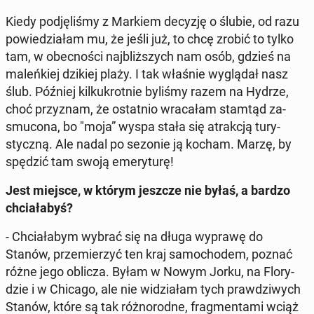
Kiedy pod­ję­li­śmy z Markiem decyzję o ślubie, od razu
po­wie­dzia­łam mu, że jeśli już, to chcę zrobić to tylko
tam, w obec­no­ści naj­bliż­szych nam osób, gdzieś na
ma­leń­kiej dzikiej plaży. I tak właśnie wy­glą­dał nasz
ślub. Później kil­ku­krot­nie byliśmy razem na Hydrze,
choć przy­znam, że ostat­nio wra­ca­łam stamtąd za­
smu­co­na, bo "moja” wyspa stała się atrak­cją tu­ry­
stycz­ną. Ale nadal po sezonie ją kocham. Marzę, by
spędzić tam swoją eme­ry­tu­rę!
Jest miejsce, w którym jeszcze nie byłaś, a bardzo
chcia­ła­byś?
- Chcia­ła­bym wybrać się na długa wyprawę do
Stanów, prze­mie­rzyć ten kraj sa­mo­cho­dem, poznać
różne jego oblicza. Byłam w Nowym Jorku, na Flo­ry­
dzie i w Chicago, ale nie wi­dzia­łam tych praw­dzi­wych
Stanów, które są tak róż­no­rod­ne, frag­men­ta­mi wciąż