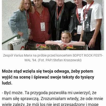
Zespół Varius Manx na próbie przed kon­cer­tem SOPOT ROCK FE­STI­
WAL '94. (Fot. PAP/Stefan Kra­szew­ski)
Może stąd wzięła się twoja odwaga, żeby potem
wyjść na scenę i śpiewać swoje teksty do tysięcy
ludzi.
- Być może. Ta przy­go­da po­zwo­li­ła mi uwie­rzyć, że
mam siłę spraw­czą. Zro­zu­mia­łam wtedy, że ode mnie
wiele zależy, że mój los nie jest prze­są­dzo­ny i mogę