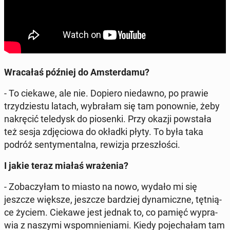
Wra­ca­łaś później do Am­ster­da­mu?
- To ciekawe, ale nie. Dopiero nie­daw­no, po prawie
trzy­dzie­stu latach, wy­bra­łam się tam po­now­nie, żeby
na­krę­cić te­le­dysk do pio­sen­ki. Przy okazji po­wsta­ła
też sesja zdję­cio­wa do okładki płyty. To była taka
podróż sen­ty­men­tal­na, rewizja prze­szło­ści.
I jakie teraz miałaś wra­że­nia?
- Zo­ba­czy­łam to miasto na nowo, wydało mi się
jeszcze większe, jeszcze bar­dziej dy­na­micz­ne, tęt­nią­
ce życiem. Ciekawe jest jednak to, co pamięć wy­pra­
wia z naszymi wspo­mnie­nia­mi. Kiedy po­je­cha­łam tam