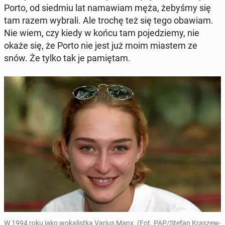
Porto, od siedmiu lat na­ma­wiam męża, żebyśmy się
tam razem wybrali. Ale trochę też się tego obawiam.
Nie wiem, czy kiedy w końcu tam po­je­dzie­my, nie
okaże się, że Porto nie jest już moim miastem ze
snów. Że tylko tak je pa­mię­tam.
W 1994 roku jako wo­ka­list­ka Varius Manx. (Fot. PAP/Stefan Kra­szew­