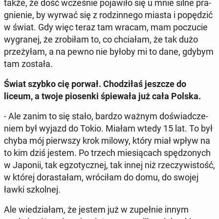
także, że dość wcze­śnie po­ja­wi­ło się u mnie silne pra­
gnie­nie, by wyrwać się z ro­dzin­ne­go miasta i po­pę­dzić
w świat. Gdy więc teraz tam wracam, mam po­czu­cie
wy­gra­nej, że zro­bi­łam to, co chcia­łam, że tak dużo
prze­ży­łam, a na pewno nie byłoby mi to dane, gdybym
tam została.
Świat szybko cię porwał. Cho­dzi­łaś jeszcze do
liceum, a twoje pio­sen­ki śpie­wa­ła już cała Polska.
- Ale zanim to się stało, bardzo ważnym do­świad­cze­
niem był wyjazd do Tokio. Miałam wtedy 15 lat. To był
chyba mój pierw­szy krok milowy, który miał wpływ na
to kim dziś jestem. Po trzech mie­sią­cach spę­dzo­nych
w Japonii, tak eg­zo­tycz­nej, tak innej niż rze­czy­wi­stość,
w której do­ra­sta­łam, wró­ci­łam do domu, do swojej
ławki szkol­nej.
Ale wie­dzia­łam, że jestem już w zu­peł­nie innym