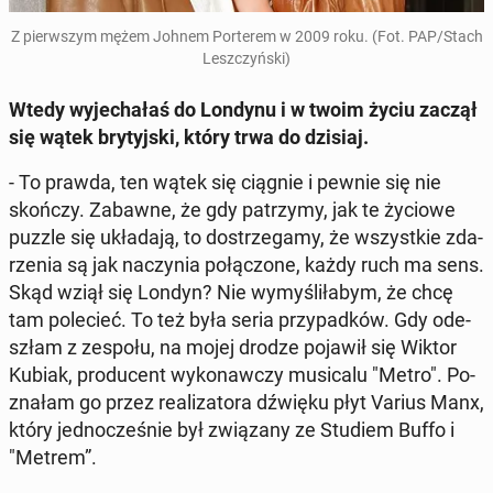
Z pierw­szym mężem Johnem Por­te­rem w 2009 roku. (Fot. PAP/Stach
Lesz­czyń­ski)
Wtedy wy­je­cha­łaś do Londynu i w twoim życiu zaczął
się wątek bry­tyj­ski, który trwa do dzisiaj.
- To prawda, ten wątek się ciągnie i pewnie się nie
skończy. Zabawne, że gdy pa­trzy­my, jak te życiowe
puzzle się ukła­da­ją, to do­strze­ga­my, że wszyst­kie zda­
rze­nia są jak na­czy­nia po­łą­czo­ne, każdy ruch ma sens.
Skąd wziął się Londyn? Nie wy­my­śli­ła­bym, że chcę
tam po­le­cieć. To też była seria przy­pad­ków. Gdy ode­
szłam z zespołu, na mojej drodze pojawił się Wiktor
Kubiak, pro­du­cent wy­ko­naw­czy mu­si­ca­lu "Metro". Po­
zna­łam go przez re­ali­za­to­ra dźwięku płyt Varius Manx,
który jed­no­cze­śnie był zwią­za­ny ze Studiem Buffo i
"Metrem”.