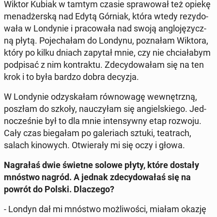
Wiktor Kubiak w tamtym czasie spra­wo­wał też opiekę
me­na­dżer­ską nad Edytą Górniak, która wtedy re­zy­do­
wa­ła w Lon­dy­nie i pra­co­wa­ła nad swoją an­glo­ję­zycz­
ną płytą. Po­je­cha­łam do Londynu, po­zna­łam Wiktora,
który po kilku dniach zapytał mnie, czy nie chcia­ła­bym
pod­pi­sać z nim kon­trak­tu. Zde­cy­do­wa­łam się na ten
krok i to była bardzo dobra decyzja.
W Lon­dy­nie od­zy­ska­łam rów­no­wa­gę we­wnętrz­ną,
poszłam do szkoły, na­uczy­łam się an­giel­skie­go. Jed­
no­cze­śnie był to dla mnie in­ten­syw­ny etap rozwoju.
Cały czas bie­ga­łam po ga­le­riach sztuki, te­atrach,
salach ki­no­wych. Otwie­ra­ły mi się oczy i głowa.
Na­gra­łaś dwie świetne solowe płyty, które dostały
mnóstwo nagród. A jednak zde­cy­do­wa­łaś się na
powrót do Polski. Dla­cze­go?
- Londyn dał mi mnóstwo moż­li­wo­ści, miałam okazję