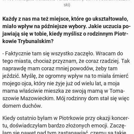
ski)
Każdy z nas ma też miejsce, które go ukształ­to­wa­ło,
miało wpływ na póź­niej­sze wybory. Jakie uczucia po­
ja­wia­ją się w tobie, kiedy myślisz o ro­dzin­nym Piotr­
ko­wie Try­bu­nal­skim?
- Fak­tycz­nie tam się wszyst­ko zaczęło. Wracam do
tego miasta, chociaż przy­znam, że coraz rza­dziej. Tak
na­praw­dę mam coraz mniej powodów, żeby tam
jeździć. Myślę, że ogromny wpływ na to miała śmierć
mojego ojca, który nie żyje już od wielu lat, a moja
mama wła­ści­wie mieszka ze swoją mamą w To­ma­
szo­wie Ma­zo­wiec­kim. Mój ro­dzin­ny dom stał się więc
domem duchów.
Kiedy ostat­nio byłam w Piotr­ko­wie przy okazji kon­cer­
tu, do­świad­czy­łam bardzo zło­żo­nych emocji. Za­czę­
łam się nawet nad tym za­sta­na­wiać, czemu są takie