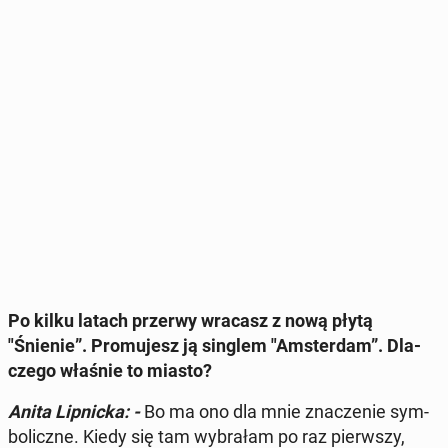
Po kilku latach przerwy wracasz z nową płytą
"Śnienie”. Pro­mu­jesz ją singlem "Am­ster­dam”. Dla­
cze­go właśnie to miasto?
Anita Lip­nic­ka: -
Bo ma ono dla mnie zna­cze­nie sym­
bo­licz­ne. Kiedy się tam wy­bra­łam po raz pierw­szy,