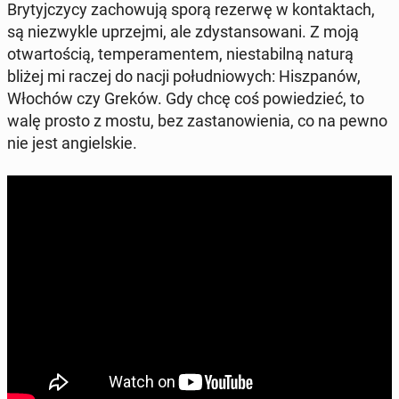
Bry­tyj­czy­cy za­cho­wu­ją sporą rezerwę w kon­tak­tach,
są nie­zwy­kle uprzej­mi, ale zdy­stan­so­wa­ni. Z moją
otwar­to­ścią, tem­pe­ra­men­tem, nie­sta­bil­ną naturą
bliżej mi raczej do nacji po­łu­dnio­wych: Hisz­pa­nów,
Włochów czy Greków. Gdy chcę coś po­wie­dzieć, to
walę prosto z mostu, bez za­sta­no­wie­nia, co na pewno
nie jest an­giel­skie.