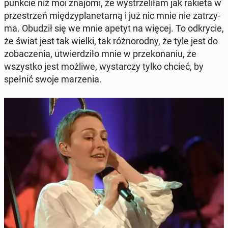
punkcie niż moi znajomi, że wy­strze­li­łam jak rakieta w
prze­strzeń mię­dzy­pla­ne­tar­ną i już nic mnie nie za­trzy­
ma. Obudził się we mnie apetyt na więcej. To od­kry­cie,
że świat jest tak wielki, tak róż­no­rod­ny, że tyle jest do
zo­ba­cze­nia, utwier­dzi­ło mnie w prze­ko­na­niu, że
wszyst­ko jest możliwe, wy­star­czy tylko chcieć, by
spełnić swoje ma­rze­nia.