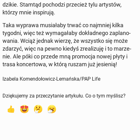
dzikie. Stamtąd po­cho­dzi prze­cież tylu ar­ty­stów,
którzy mnie in­spi­ru­ją.
Taka wyprawa mu­sia­ła­by trwać co naj­mniej kilka
tygodni, więc też wy­ma­ga­ła­by do­kład­ne­go za­pla­no­
wa­nia. Wciąż jednak wierzę, że wszyst­ko się może
zdarzyć, więc na pewno kiedyś zre­ali­zu­ję i to ma­rze­
nie. Ale póki co przede mną pro­mo­cja nowej płyty i
trasa kon­cer­to­wa, w którą ruszam już je­sie­nią!
Izabela Komendołowicz-Lemańska/PAP Life
Dziękujemy za przeczytanie artykułu. Co o tym myślisz?