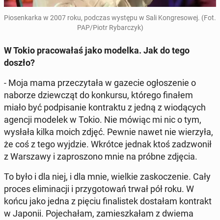
Pio­sen­kar­ka w 2007 roku, podczas występu w Sali Kon­gre­so­wej. (Fot.
PAP/Piotr Ry­bar­czyk)
W Tokio pra­co­wa­łaś jako modelka. Jak do tego
doszło?
- Moja mama prze­czy­ta­ła w gazecie ogło­sze­nie o
naborze dziew­cząt do kon­kur­su, którego finałem
miało być pod­pi­sa­nie kon­trak­tu z jedną z wio­dą­cych
agencji modelek w Tokio. Nie mówiąc mi nic o tym,
wysłała kilka moich zdjęć. Pewnie nawet nie wie­rzy­ła,
że coś z tego wyjdzie. Wkrótce jednak ktoś za­dzwo­nił
z War­sza­wy i za­pro­szo­no mnie na próbne zdjęcia.
To było i dla niej, i dla mnie, wielkie za­sko­cze­nie. Cały
proces eli­mi­na­cji i przy­go­to­wań trwał pół roku. W
końcu jako jedna z pięciu fi­na­li­stek do­sta­łam kon­trakt
w Japonii. Po­je­cha­łam, za­miesz­ka­łam z dwiema