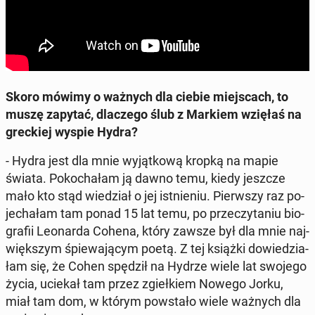
Skoro mówimy o ważnych dla ciebie miej­scach, to
muszę zapytać, dla­cze­go ślub z Markiem wzięłaś na
grec­kiej wyspie Hydra?
- Hydra jest dla mnie wy­jąt­ko­wą kropką na mapie
świata. Po­ko­cha­łam ją dawno temu, kiedy jeszcze
mało kto stąd wie­dział o jej ist­nie­niu. Pierw­szy raz po­
je­cha­łam tam ponad 15 lat temu, po prze­czy­ta­niu bio­
gra­fii Le­onar­da Cohena, który zawsze był dla mnie naj­
więk­szym śpie­wa­ją­cym poetą. Z tej książki do­wie­dzia­
łam się, że Cohen spędził na Hydrze wiele lat swojego
życia, uciekał tam przez zgieł­kiem Nowego Jorku,
miał tam dom, w którym po­wsta­ło wiele ważnych dla