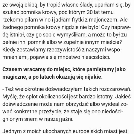
ze swoją ekipą, by tropić własne ślady, uparłam się, by
szukać pomnika krowy, pod którym 30 lat temu
rzekomo piłam wino i jadłam frytki z ma­jo­ne­zem. Ale
żadnego pomnika krowy nigdzie nie było! Czy na­praw­
dę istniał, czy go sobie wy­my­śli­łam, a może to był zu­
peł­nie inni pomnik albo w zu­peł­nie innym mieście?
Kiedy ze­sta­wia­my rze­czy­wi­stość z naszymi wspo­
mnie­nia­mi, pojawia się mnóstwo nie­ści­sło­ści.
Czasem wracamy do miejsc, które pa­mię­ta­my jako
ma­gicz­ne, a po latach okazują się nijakie.
- Też wie­lo­krot­nie do­świad­czy­łam takich roz­cza­ro­wań.
Myślę, że splot oko­licz­no­ści jest bardzo istotny. Jakieś
do­świad­cze­nie może nam obrzy­dzić albo wy­ide­ali­zo­
wać kon­kret­ne prze­ży­cie, że staje się ono nie­do­ści­
gnio­nym snem w naszej jaźni.
Jednym z moich uko­cha­nych eu­ro­pej­skich miast jest