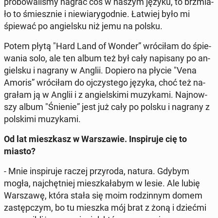
pró­bo­wa­li­śmy nagrać coś w naszym języku, to brzmia­
ło to śmiesz­nie i nie­wia­ry­god­nie. Łatwiej było mi
śpiewać po an­giel­sku niż jemu na polsku.
Potem płytą "Hard Land of Wonder” wró­ci­łam do śpie­
wa­nia solo, ale ten album też był cały na­pi­sa­ny po an­
giel­sku i nagrany w Anglii. Dopiero na płycie "Vena
Amoris” wró­ci­łam do oj­czy­ste­go języka, choć też na­
gra­łam ją w Anglii i z an­giel­ski­mi mu­zy­ka­mi. Naj­now­
szy album "Śnienie” jest już cały po polsku i nagrany z
pol­ski­mi mu­zy­ka­mi.
Od lat miesz­kasz w War­sza­wie. In­spi­ru­je cię to
miasto?
- Mnie in­spi­ru­je raczej przy­ro­da, natura. Gdybym
mogła, naj­chęt­niej miesz­ka­ła­bym w lesie. Ale lubię
War­sza­wę, która stała się moim ro­dzin­nym domem
za­stęp­czym, bo tu mieszka mój brat z żoną i dziećmi