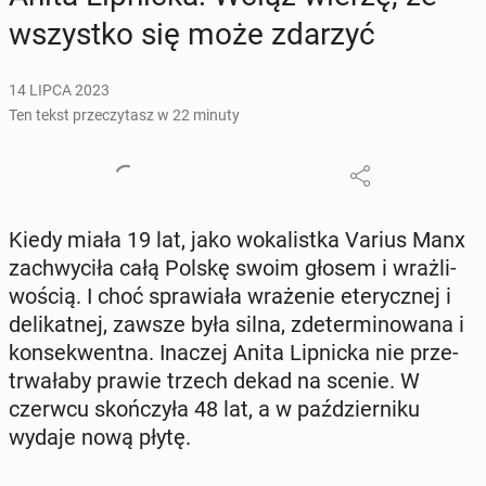
wszyst­ko się może zdarzyć
14 LIPCA 2023
Ten tekst przeczytasz w 22 minuty
Kiedy miała 19 lat, jako wo­ka­list­ka Varius Manx
za­chwy­ci­ła całą Polskę swoim głosem i wraż­li­
wo­ścią. I choć spra­wia­ła wra­że­nie ete­rycz­nej i
de­li­kat­nej, zawsze była silna, zde­ter­mi­no­wa­na i
kon­se­kwent­na. Inaczej Anita Lip­nic­ka nie prze­
trwa­ła­by prawie trzech dekad na scenie. W
czerwcu skoń­czy­ła 48 lat, a w paź­dzier­ni­ku
wydaje nową płytę.