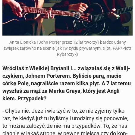
Anita Lip­nic­ka i John Porter przez 12 lat two­rzy­li bardzo udany
związek zarówno na scenie, jak i w życiu pry­wat­nym. (Fot. PAP/Piotr
Ry­bar­czyk)
Wró­ci­łaś z Wiel­kiej Bry­ta­nii i... zwią­za­łaś się z Wa­lij­
czy­kiem, Johnem Por­te­rem. By­li­ście parą, macie
córkę Polę, na­gra­li­ście razem kilka płyt. A 7 lat temu
wyszłaś za mąż za Marka Graya, który jest An­gli­
kiem. Przy­pa­dek?
- Chyba nie. Jeżeli wierzyć w to, że nie żyjemy tylko
raz, że kiedyś już tu byliśmy i uro­dzi­my się po­now­nie,
to można założyć, że nie ma przy­pad­ków. To, że nas
ciągnie w jakąś stronę, w pewne miejsca czy do kon­