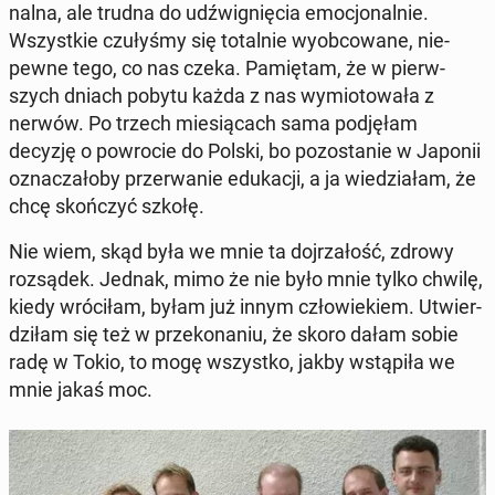
nal­na, ale trudna do udźwi­gnię­cia emo­cjo­nal­nie.
Wszyst­kie czu­ły­śmy się to­tal­nie wy­ob­co­wa­ne, nie­
pew­ne tego, co nas czeka. Pa­mię­tam, że w pierw­
szych dniach pobytu każda z nas wy­mio­to­wa­ła z
nerwów. Po trzech mie­sią­cach sama pod­ję­łam
decyzję o po­wro­cie do Polski, bo po­zo­sta­nie w Japonii
ozna­cza­ło­by prze­rwa­nie edu­ka­cji, a ja wie­dzia­łam, że
chcę skoń­czyć szkołę.
Nie wiem, skąd była we mnie ta doj­rza­łość, zdrowy
roz­są­dek. Jednak, mimo że nie było mnie tylko chwilę,
kiedy wró­ci­łam, byłam już innym czło­wie­kiem. Utwier­
dzi­łam się też w prze­ko­na­niu, że skoro dałam sobie
radę w Tokio, to mogę wszyst­ko, jakby wstą­pi­ła we
mnie jakaś moc.