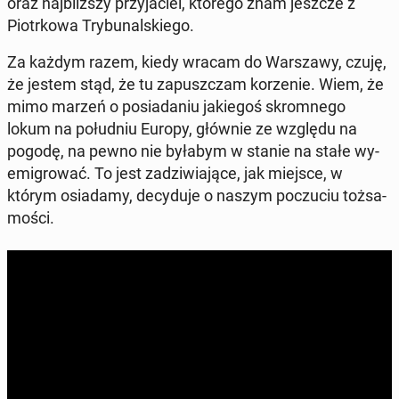
oraz naj­bliż­szy przy­ja­ciel, którego znam jeszcze z
Piotr­ko­wa Try­bu­nal­skie­go.
Za każdym razem, kiedy wracam do War­sza­wy, czuję,
że jestem stąd, że tu za­pusz­czam ko­rze­nie. Wiem, że
mimo marzeń o po­sia­da­niu ja­kie­goś skrom­ne­go
lokum na po­łu­dniu Europy, głównie ze względu na
pogodę, na pewno nie byłabym w stanie na stałe wy­
emi­gro­wać. To jest za­dzi­wia­ją­ce, jak miejsce, w
którym osia­da­my, de­cy­du­je o naszym po­czu­ciu toż­sa­
mo­ści.