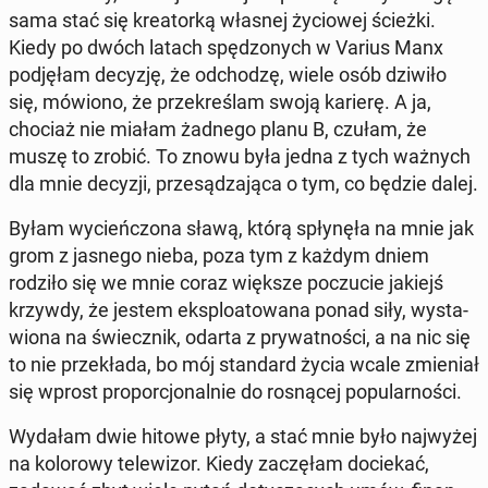
sama stać się kre­ator­ką własnej ży­cio­wej ścieżki.
Kiedy po dwóch latach spę­dzo­nych w Varius Manx
pod­ję­łam decyzję, że od­cho­dzę, wiele osób dziwiło
się, mówiono, że prze­kre­ślam swoją karierę. A ja,
chociaż nie miałam żadnego planu B, czułam, że
muszę to zrobić. To znowu była jedna z tych ważnych
dla mnie decyzji, prze­są­dza­ją­ca o tym, co będzie dalej.
Byłam wy­cień­czo­na sławą, którą spły­nę­ła na mnie jak
grom z jasnego nieba, poza tym z każdym dniem
rodziło się we mnie coraz większe po­czu­cie jakiejś
krzywdy, że jestem eks­plo­ato­wa­na ponad siły, wy­sta­
wio­na na świecz­nik, odarta z pry­wat­no­ści, a na nic się
to nie prze­kła­da, bo mój stan­dard życia wcale zmie­niał
się wprost pro­por­cjo­nal­nie do ro­sną­cej po­pu­lar­no­ści.
Wydałam dwie hitowe płyty, a stać mnie było naj­wy­żej
na ko­lo­ro­wy te­le­wi­zor. Kiedy za­czę­łam do­cie­kać,