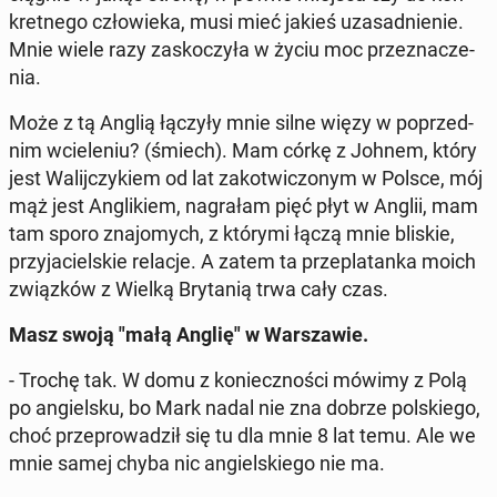
kret­ne­go czło­wie­ka, musi mieć jakieś uza­sad­nie­nie.
Mnie wiele razy za­sko­czy­ła w życiu moc prze­zna­cze­
nia.
Może z tą Anglią łączyły mnie silne więzy w po­przed­
nim wcie­le­niu? (śmiech). Mam córkę z Johnem, który
jest Wa­lij­czy­kiem od lat za­ko­twi­czo­nym w Polsce, mój
mąż jest An­gli­kiem, na­gra­łam pięć płyt w Anglii, mam
tam sporo zna­jo­mych, z którymi łączą mnie bliskie,
przy­ja­ciel­skie relacje. A zatem ta prze­pla­tan­ka moich
związ­ków z Wielką Bry­ta­nią trwa cały czas.
Masz swoją "małą Anglię" w War­sza­wie.
- Trochę tak. W domu z ko­niecz­no­ści mówimy z Polą
po an­giel­sku, bo Mark nadal nie zna dobrze pol­skie­go,
choć prze­pro­wa­dził się tu dla mnie 8 lat temu. Ale we
mnie samej chyba nic an­giel­skie­go nie ma.