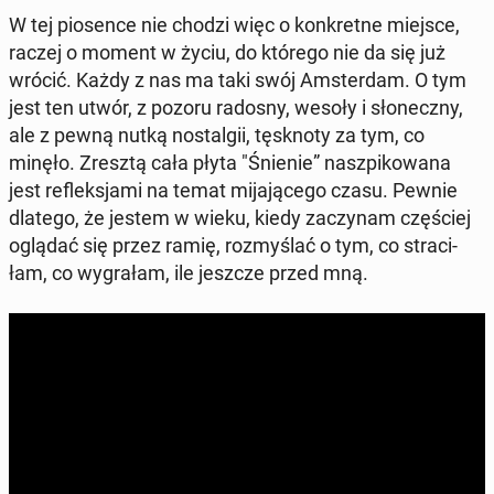
W tej pio­sen­ce nie chodzi więc o kon­kret­ne miejsce,
raczej o moment w życiu, do którego nie da się już
wrócić. Każdy z nas ma taki swój Am­ster­dam. O tym
jest ten utwór, z pozoru radosny, wesoły i sło­necz­ny,
ale z pewną nutką no­stal­gii, tę­sk­no­ty za tym, co
minęło. Zresztą cała płyta "Śnienie” na­szpi­ko­wa­na
jest re­flek­sja­mi na temat mi­ja­ją­ce­go czasu. Pewnie
dlatego, że jestem w wieku, kiedy za­czy­nam czę­ściej
oglądać się przez ramię, roz­my­ślać o tym, co stra­ci­
łam, co wy­gra­łam, ile jeszcze przed mną.