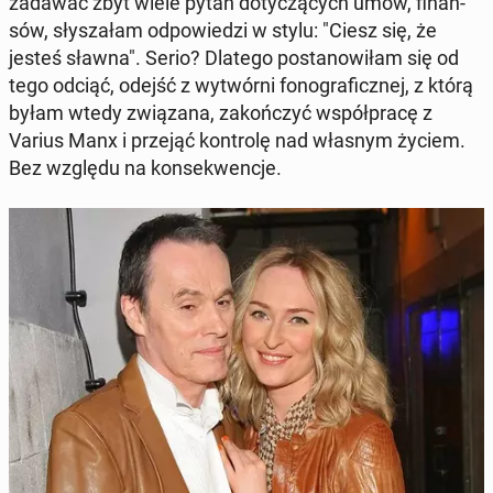
zadawać zbyt wiele pytań do­ty­czą­cych umów, fi­nan­
sów, sły­sza­łam od­po­wie­dzi w stylu: "Ciesz się, że
jesteś sławna". Serio? Dlatego po­sta­no­wi­łam się od
tego odciąć, odejść z wy­twór­ni fo­no­gra­ficz­nej, z którą
byłam wtedy zwią­za­na, za­koń­czyć współ­pra­cę z
Varius Manx i przejąć kon­tro­lę nad własnym życiem.
Bez względu na kon­se­kwen­cje.