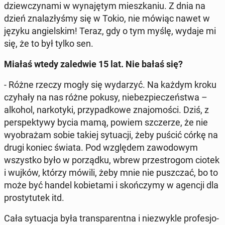
dziew­czy­na­mi w wy­na­ję­tym miesz­ka­niu. Z dnia na
dzień zna­la­zły­śmy się w Tokio, nie mówiąc nawet w
języku an­giel­skim! Teraz, gdy o tym myślę, wydaje mi
się, że to był tylko sen.
Miałaś wtedy za­le­d­wie 15 lat. Nie bałaś się?
- Różne rzeczy mogły się wy­da­rzyć. Na każdym kroku
czyhały na nas różne pokusy, nie­bez­pie­czeń­stwa –
alkohol, nar­ko­ty­ki, przy­pad­ko­we zna­jo­mo­ści. Dziś, z
per­spek­ty­wy bycia mamą, powiem szcze­rze, że nie
wy­obra­żam sobie takiej sy­tu­acji, żeby puścić córkę na
drugi koniec świata. Pod wzglę­dem za­wo­do­wym
wszyst­ko było w po­rząd­ku, wbrew prze­stro­gom ciotek
i wujków, którzy mówili, żeby mnie nie pusz­czać, bo to
może być handel ko­bie­ta­mi i skoń­czy­my w agencji dla
pro­sty­tu­tek itd.
Cała sy­tu­acja była trans­pa­rent­na i nie­zwy­kle pro­fe­sjo­