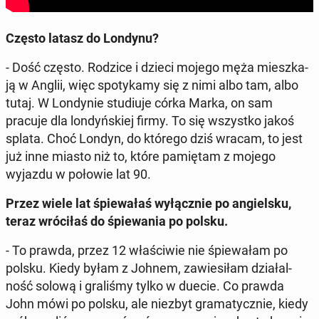
Często latasz do Londynu?
- Dość często. Rodzice i dzieci mojego męża miesz­ka­
ją w Anglii, więc spo­ty­ka­my się z nimi albo tam, albo
tutaj. W Lon­dy­nie stu­diu­je córka Marka, on sam
pracuje dla lon­dyń­skiej firmy. To się wszyst­ko jakoś
splata. Choć Londyn, do którego dziś wracam, to jest
już inne miasto niż to, które pa­mię­tam z mojego
wyjazdu w połowie lat 90.
Przez wiele lat śpie­wa­łaś wy­łącz­nie po an­giel­sku,
teraz wró­ci­łaś do śpie­wa­nia po polsku.
- To prawda, przez 12 wła­ści­wie nie śpie­wa­łam po
polsku. Kiedy byłam z Johnem, za­wie­si­łam dzia­łal­
ność solową i gra­li­śmy tylko w duecie. Co prawda
John mówi po polsku, ale niezbyt gra­ma­tycz­nie, kiedy