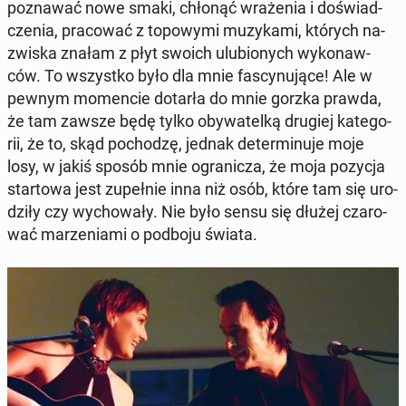
po­zna­wać nowe smaki, chłonąć wra­że­nia i do­świad­
cze­nia, pra­co­wać z to­po­wy­mi mu­zy­ka­mi, których na­
zwi­ska znałam z płyt swoich ulu­bio­nych wy­ko­naw­
ców. To wszyst­ko było dla mnie fa­scy­nu­ją­ce! Ale w
pewnym mo­men­cie dotarła do mnie gorzka prawda,
że tam zawsze będę tylko oby­wa­tel­ką drugiej ka­te­go­
rii, że to, skąd po­cho­dzę, jednak de­ter­mi­nu­je moje
losy, w jakiś sposób mnie ogra­ni­cza, że moja pozycja
star­to­wa jest zu­peł­nie inna niż osób, które tam się uro­
dzi­ły czy wy­cho­wa­ły. Nie było sensu się dłużej cza­ro­
wać ma­rze­nia­mi o podboju świata.