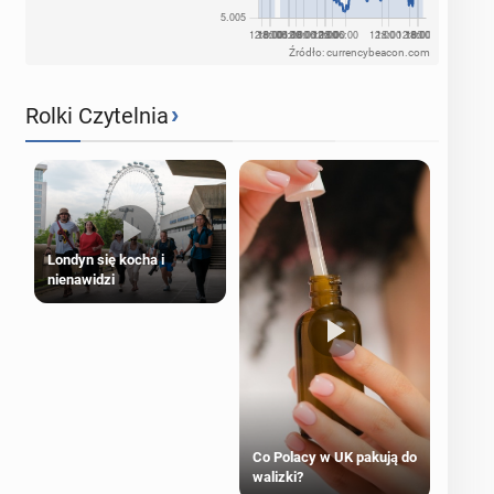
Źródło: currencybeacon.com
›
Rolki Czytelnia
Londyn się kocha i
nienawidzi
Co Polacy w UK pakują do
walizki?