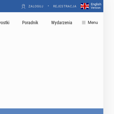
English
•
ZALOGUJ
REJESTRACJA
Version
ostki
Poradnik
Wydarzenia
Menu