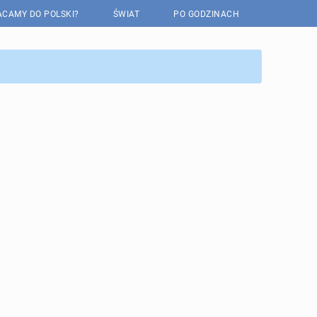
CAMY DO POLSKI?
ŚWIAT
PO GODZINACH