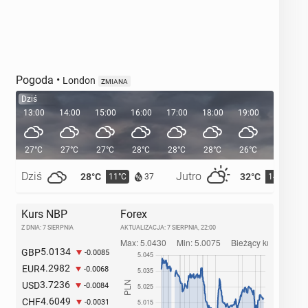
Pogoda
•
London
ZMIANA
Dziś
13:00
14:00
15:00
16:00
17:00
18:00
19:00
20:00
27°C
27°C
27°C
28°C
28°C
28°C
26°C
24°C
Dziś
Jutro
28°C
32°C
11°C
14°C
37
Kurs NBP
Forex
Z DNIA: 7 SIERPNIA
AKTUALIZACJA:
7 SIERPNIA, 22:00
5.0134
GBP
-0.0085
4.2982
EUR
-0.0068
3.7236
USD
-0.0084
4.6049
CHF
-0.0031