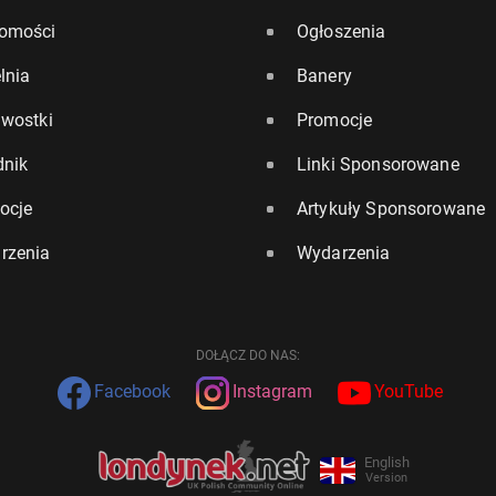
omości
Ogłoszenia
lnia
Banery
awostki
Promocje
dnik
Linki Sponsorowane
ocje
Artykuły Sponsorowane
rzenia
Wydarzenia
DOŁĄCZ DO NAS:
Facebook
Instagram
YouTube
English
Version