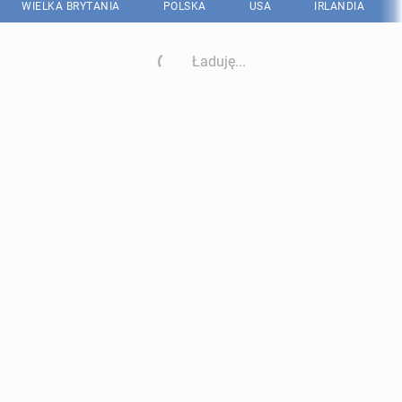
WIELKA BRYTANIA
POLSKA
USA
IRLANDIA
Ładuję...