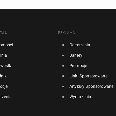
TALU
REKLAMA
omości
Ogłoszenia
lnia
Banery
awostki
Promocje
dnik
Linki Sponsorowane
ocje
Artykuły Sponsorowane
rzenia
Wydarzenia