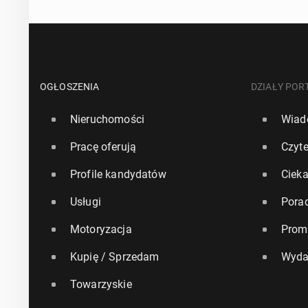
OGŁOSZENIA
DZIAŁY POR
Nieruchomości
Wiad
Pracę oferują
Czyte
Profile kandydatów
Ciek
Usługi
Pora
Motoryzacja
Prom
Kupię / Sprzedam
Wyda
Towarzyskie