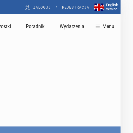
English
•
ZALOGUJ
REJESTRACJA
Version
ostki
Poradnik
Wydarzenia
Menu