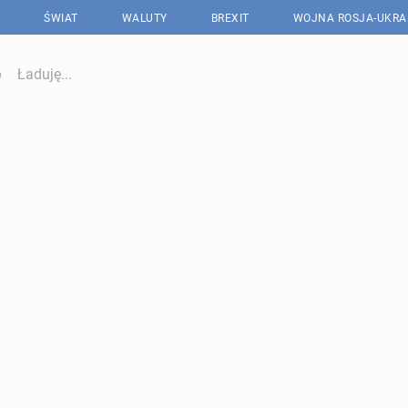
ŚWIAT
WALUTY
BREXIT
WOJNA ROSJA-UKRA
Ładuję...