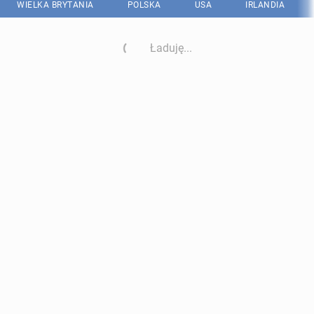
WIELKA BRYTANIA
POLSKA
USA
IRLANDIA
Ładuję...