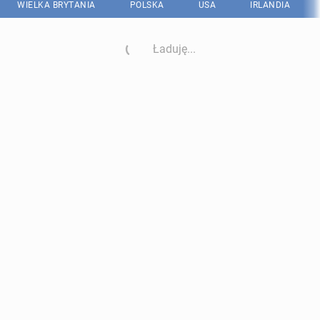
WIELKA BRYTANIA
POLSKA
USA
IRLANDIA
Ładuję...