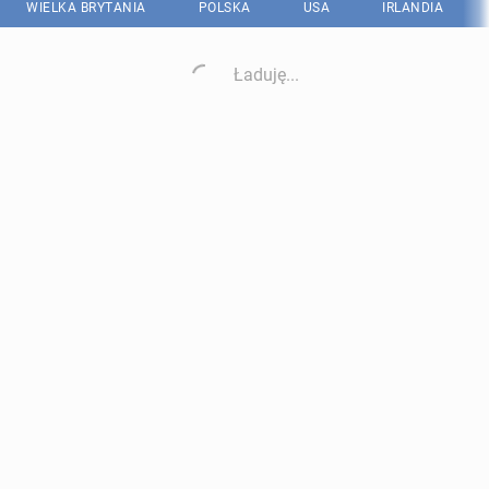
WIELKA BRYTANIA
POLSKA
USA
IRLANDIA
Ładuję...