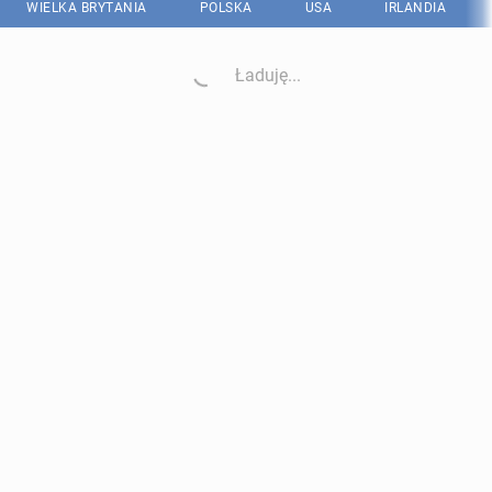
WIELKA BRYTANIA
POLSKA
USA
IRLANDIA
Ładuję...