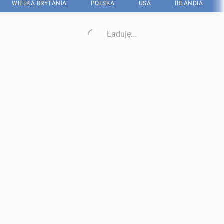
WIELKA BRYTANIA
POLSKA
USA
IRLANDIA
Ładuję...