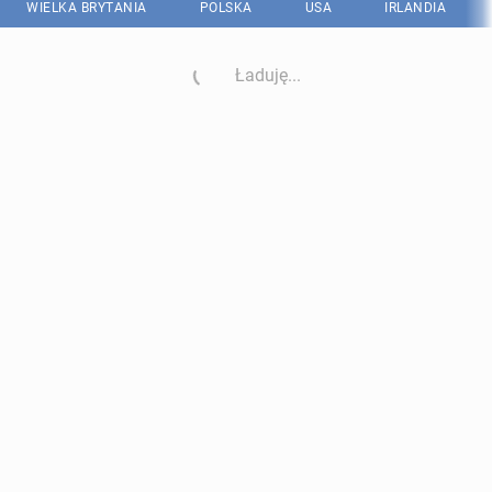
WIELKA BRYTANIA
POLSKA
USA
IRLANDIA
Ładuję...