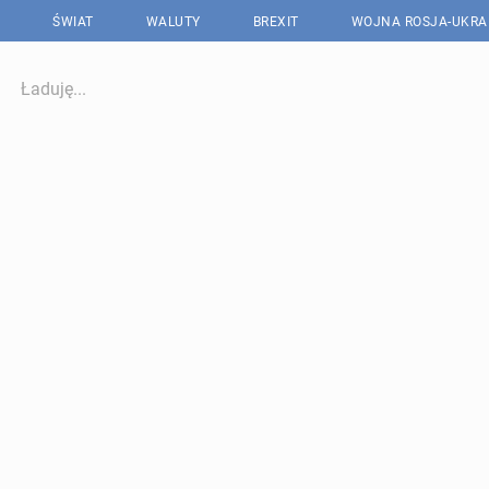
ŚWIAT
WALUTY
BREXIT
WOJNA ROSJA-UKRA
Ładuję...