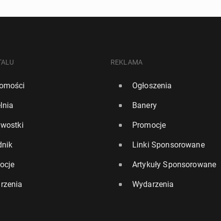
TALU
REKLAMA
omości
Ogłoszenia
lnia
Banery
awostki
Promocje
dnik
Linki Sponsorowane
ocje
Artykuły Sponsorowane
rzenia
Wydarzenia