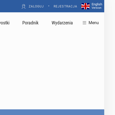
English
•
ZALOGUJ
REJESTRACJA
Version
ostki
Poradnik
Wydarzenia
Menu