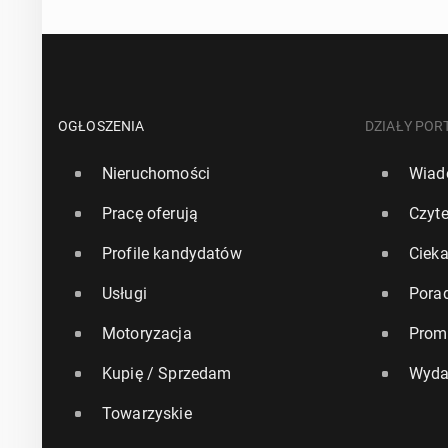
OGŁOSZENIA
DZIAŁY POR
Nieruchomości
Wiad
Pracę oferują
Czyte
Profile kandydatów
Ciek
Usługi
Pora
Motoryzacja
Prom
Kupię / Sprzedam
Wyda
Towarzyskie