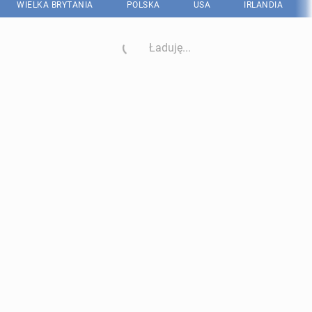
WIELKA BRYTANIA
POLSKA
USA
IRLANDIA
Ładuję...