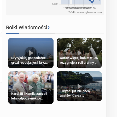
Źródło: currencybeacon.com
›
Rolki Wiadomości
Brytyjskiej gospodarce
Coraz więcej kobiet w UK
grozi recesja, jeśli kryzys
rezygnuje z roli druhny na
na Bliskim Wschodzie się
ślubie
przedłuży
Turyści już nie chcą
Karol III i Kamila zaczęli
upałów. Coraz
letni odpoczynek po
popularniejsze
Igrzyskach Wspólnoty w
„coolcation”
Glasgow