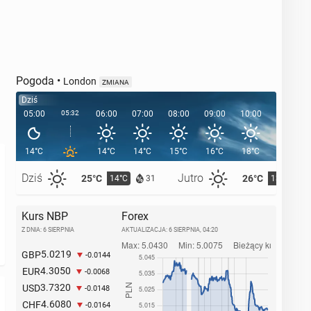
Pogoda
•
London
ZMIANA
Dziś
05:00
05:32
06:00
07:00
08:00
09:00
10:00
11:00
14°C
14°C
14°C
15°C
16°C
18°C
19°C
Dziś
Jutro
25°C
26°C
14°C
13°C
31
Kurs NBP
Forex
Z DNIA: 6 SIERPNIA
AKTUALIZACJA:
6 SIERPNIA, 04:20
5.0219
GBP
-0.0144
4.3050
EUR
-0.0068
3.7320
USD
-0.0148
4.6080
CHF
-0.0164