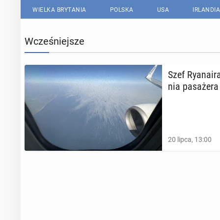
WIELKA BRYTANIA
POLSKA
USA
IRLANDIA
Wcześniejsze
Szef Ry­ana­i
nia pa­sa­że­r
20 lipca, 13:00