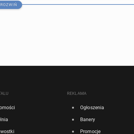
ROZWIŃ
ne ulice Londynu. Oto dziel­ni­ce z naj­więk­szą liczbą wy­
o­wych
TALU
REKLAMA
omości
Ogłoszenia
1
lnia
Banery
­wer­bank na po­kła­dzie sa­mo­lo­tu wywołał pożar
awostki
Promocje