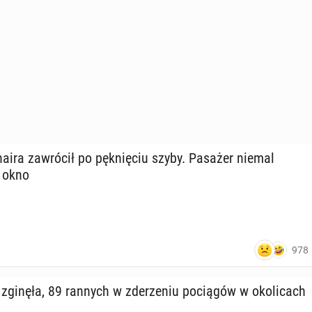
a­ira za­wró­cił po pęk­nię­ciu szyby. Pasażer niemal
 okno
978
ginęła, 89 rannych w zde­rze­niu po­cią­gów w oko­li­cach