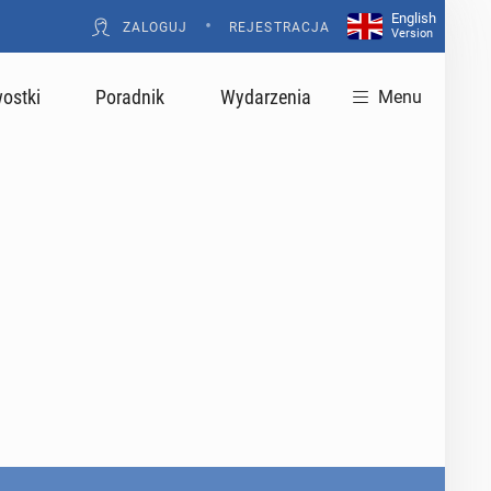
English
•
ZALOGUJ
REJESTRACJA
Version
ostki
Poradnik
Wydarzenia
Menu