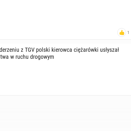
1
e­rze­niu z TGV polski kie­row­ca cię­ża­rów­ki usły­szał
­stwa w ruchu dro­go­wym