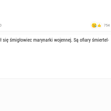
754
0
 się śmi­gło­wiec ma­ry­nar­ki wo­jen­nej. Są ofiary śmier­tel­