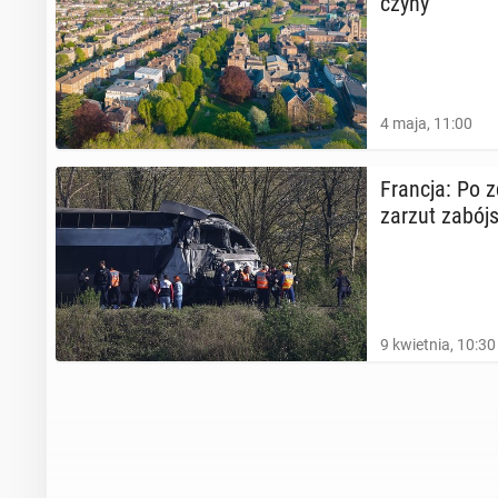
czy­ny
4 maja, 11:00
Francja: Po zd
zarzut za­bój
9 kwietnia, 10:30