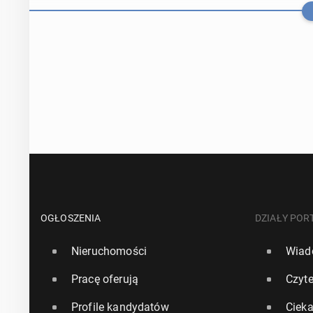
Nie­bez­piecz­
pad­ków dro­g
OGŁOSZENIA
DZIAŁY POR
Nieruchomości
Wiad
28 lutego, 12:00
Pracę oferują
Czyte
Nor­we­gia: Po
Profile kandydatów
Ciek