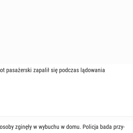
 pa­sa­żer­ski zapalił się podczas lą­do­wa­nia
e osoby zginęły w wybuchu w domu. Policja bada przy­