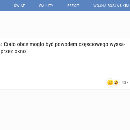
ŚWIAT
WALUTY
BREXIT
WOJNA ROSJA-UKRA
ra: Ciało obce mogło być powodem czę­ścio­we­go wy­ssa­
a przez okno
437