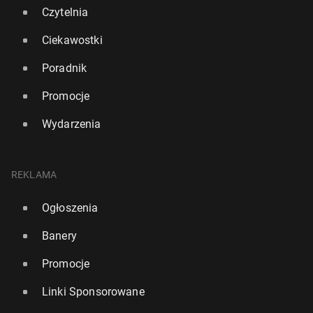
Czytelnia
Ciekawostki
Poradnik
Promocje
Wydarzenia
REKLAMA
Średnio cztery psy dzien­nie w UK padają ofiarą kra­
dzie­ży — alar­mu­ją­ce dane policji
Ogłoszenia
22 maja, 14:00
Banery
Promocje
Linki Sponsorowane