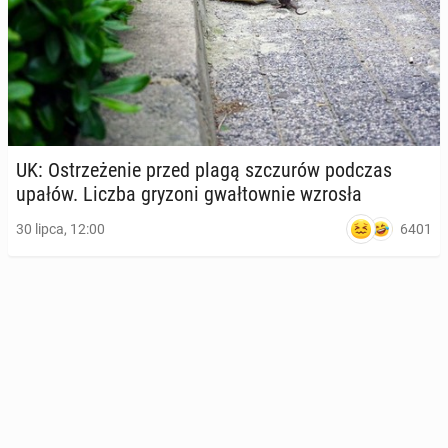
UK: Ostrze­że­nie przed plagą szczu­rów podczas
upałów. Liczba gryzoni gwał­tow­nie wzrosła
6401
30 lipca, 12:00