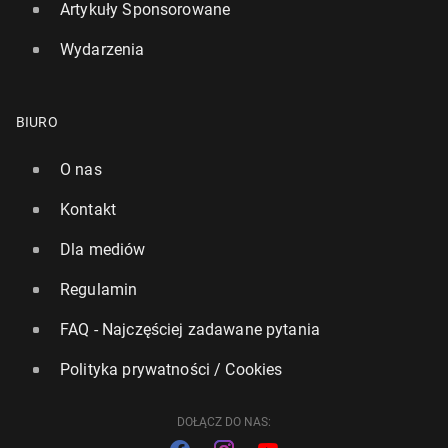
Artykuły Sponsorowane
Wydarzenia
BIURO
O nas
Bry­tyj­czy­cy wezmą udział w pierw­szym w hi­sto­rii
Kontakt
gło­so­wa­niu na ulu­bio­ne­go motyla
18 maja, 12:00
Dla mediów
Regulamin
FAQ - Najczęściej zadawane pytania
Polityka prywatności / Cookies
DOŁĄCZ DO NAS: