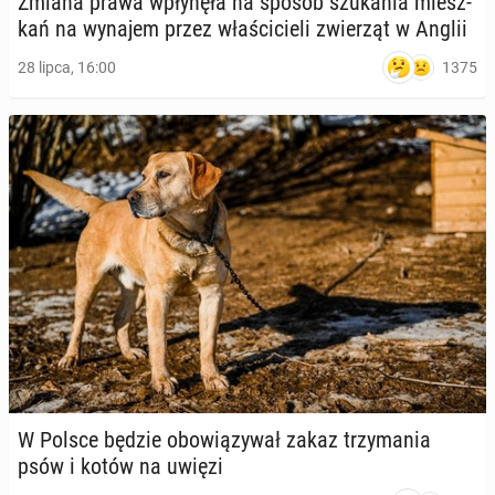
Zmiana prawa wpły­nę­ła na sposób szu­ka­nia miesz­
kań na wynajem przez wła­ści­cie­li zwie­rząt w Anglii
1375
28 lipca, 16:00
W Polsce będzie obo­wią­zy­wał zakaz trzy­ma­nia
psów i kotów na uwięzi