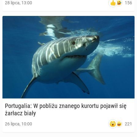
156
28 lipca, 13:00
Por­tu­ga­lia: W pobliżu znanego kurortu pojawił się
żarłacz biały
221
26 lipca, 10:00