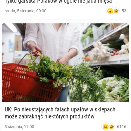
Tylko garstka Polaków w ogóle nie jada mięsa
53
środa, 5 sierpnia, 09:00
UK: Po nie­usta­ją­cych falach upałów w skle­pach
może za­brak­nąć nie­któ­rych pro­duk­tów
6116
3 sierpnia, 17:00