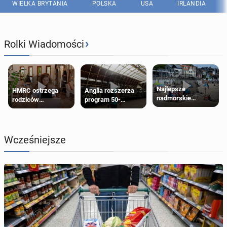
WIELKA BRYTANIA
POLSKA
USA
IRLANDIA
›
Rolki Wiadomości
Najlepsze
HMRC ostrzega
Anglia rozszerza
nadmorskie
rodziców
program 50-
miasteczko blisko
pobierających Child
procentowych
Londynu
Benefit. Mogą być
zniżek kolejowych
zobowiązani do
na 18-latków
zwrotu zasiłku
Wcześniejsze