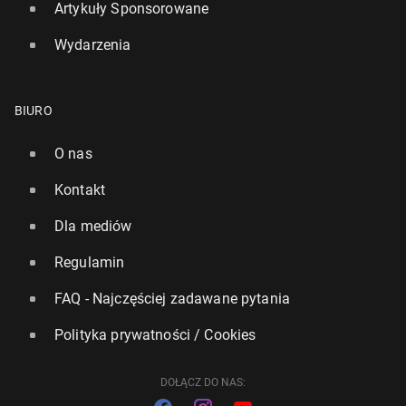
Artykuły Sponsorowane
Wydarzenia
BIURO
O nas
Kontakt
Ponad jedna czwarta Bry­tyj­czy­ków ogra­ni­cza spo­ży­
cie mięsa. Powodem rosnące ceny żyw­no­ści
Dla mediów
9340
13 lipca, 15:00
Regulamin
FAQ - Najczęściej zadawane pytania
Polityka prywatności / Cookies
DOŁĄCZ DO NAS: