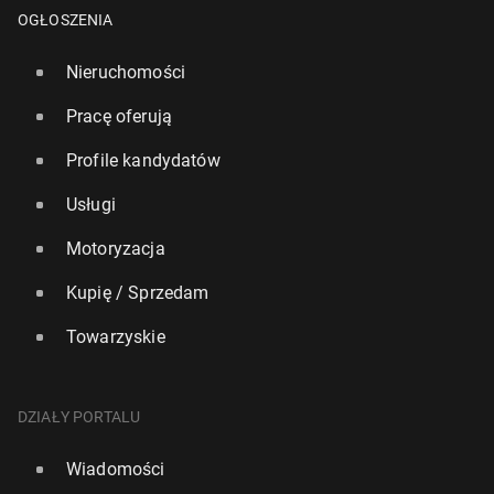
OGŁOSZENIA
Nieruchomości
Pracę oferują
Profile kandydatów
Usługi
Motoryzacja
Kupię / Sprzedam
Towarzyskie
Glo­bal­ny popyt na ryby bije rekordy i grozi prze­ło­
wie­niem
DZIAŁY PORTALU
264
19 lipca, 10:00
Wiadomości