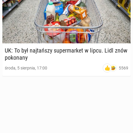
UK: To był naj­tań­szy su­per­mar­ket w lipcu. Lidl znów
po­ko­na­ny
5569
środa, 5 sierpnia, 17:00