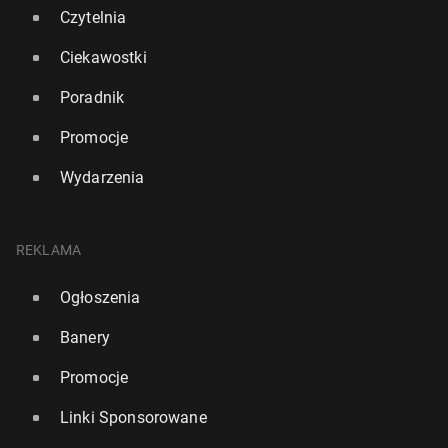
Czytelnia
Ciekawostki
Poradnik
Promocje
Wydarzenia
REKLAMA
Su­per­mar­ke­ty w UK mogą zostać ukarane grzyw­na­
Ogłoszenia
mi za sprze­daż "śmie­cio­we­go je­dze­nia"
Banery
1505
17 lipca, 10:00
Promocje
Linki Sponsorowane