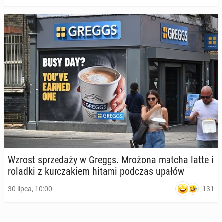
Wzrost sprze­da­ży w Greggs. Mrożona matcha latte i
roladki z kur­cza­kiem hitami podczas upałów
131
30 lipca, 10:00