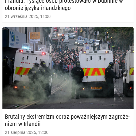
Ir­lan­dia: Tysiące osób pro­te­sto­wa­ło w Du­bli­nie w
obronie języka ir­landz­kie­go
21 września 2025, 11:00
Bru­tal­ny eks­tre­mizm coraz po­waż­niej­szym za­gro­że­
niem w Ir­lan­dii
21 sierpnia 2025, 12:00