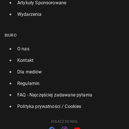
Artykuły Sponsorowane
Wydarzenia
BIURO
Ir­lan­dia: Od 1 maja zasiłek ro­dzin­ny będzie przy­słu­
gi­wał także na 18-latków
O nas
1 marca 2024, 08:45
Kontakt
Dla mediów
Regulamin
FAQ - Najczęściej zadawane pytania
Polityka prywatności / Cookies
DOŁĄCZ DO NAS: