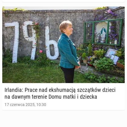
Ir­lan­dia: Prace nad eks­hu­ma­cją szcząt­ków dzieci
na dawnym terenie Domu matki i dziecka
17 czerwca 2025, 10:30