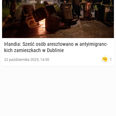
Ir­lan­dia: Sześć osób aresz­to­wa­no w an­ty­imi­granc­
kich za­miesz­kach w Du­bli­nie
1
22 października 2025, 14:30