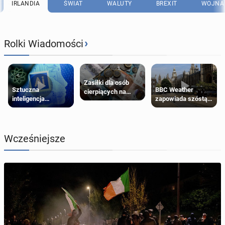
IRLANDIA
ŚWIAT
WALUTY
BREXIT
WOJNA 
›
Rolki Wiadomości
Zasiłki dla osób
Sztuczna
BBC Weather
cierpiących na
inteligencja
zapowiada szóstą
schorzenia
próbowała oszukać
falę upałów w
psychiczne
człowieka
Londynie
Wcześniejsze