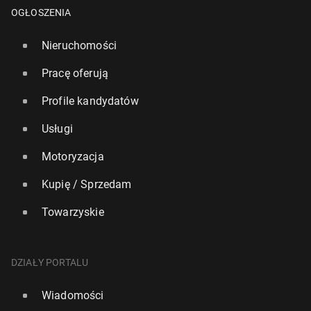
OGŁOSZENIA
Nieruchomości
Pracę oferują
Profile kandydatów
Usługi
Motoryzacja
Ir­lan­dia: Od­rzu­co­no usu­nię­cie z kon­sty­tu­cji słów o
Kupię / Sprzedam
obo­wiąz­kach do­mo­wych kobiet
Towarzyskie
10 marca 2024, 13:00
DZIAŁY PORTALU
Wiadomości