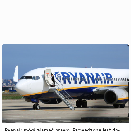
Ryanair mógł złamać prawo. Pro­wa­dzo­ne jest do­