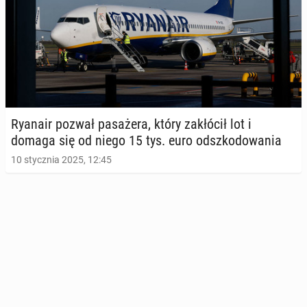
Ryanair pozwał pa­sa­że­ra, który za­kłó­cił lot i
domaga się od niego 15 tys. euro od­szko­do­wa­nia
10 stycznia 2025, 12:45