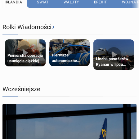
IRLANDIA
ŚWIAT
WALUTY
BREXIT
WOJNA R
›
Rolki Wiadomości
Pierwsze
Pionierska operacja
Liczba pasażerów
autonomiczne
usunięcia ciężkiej
Ryanair w lipcu
Ubery pojawią się
wady wrodzonej
pobiła rekord
w Londynie jeszcze
płodu w łonie matki
tego lata
Wcześniejsze