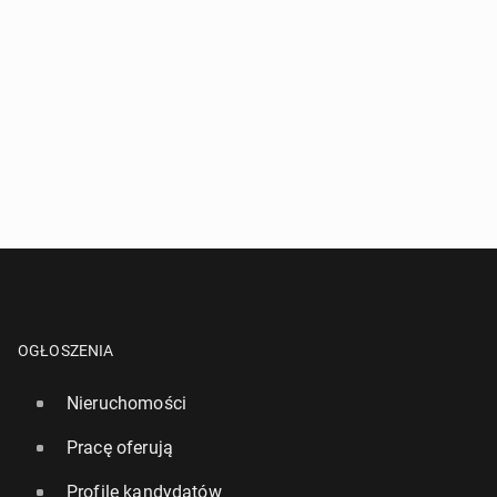
OGŁOSZENIA
Nieruchomości
Pracę oferują
Profile kandydatów