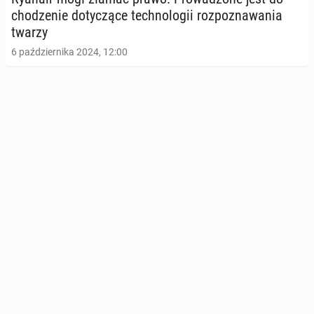
cho­dze­nie do­ty­czą­ce tech­no­lo­gii roz­po­zna­wa­nia
twarzy
6 października 2024, 12:00