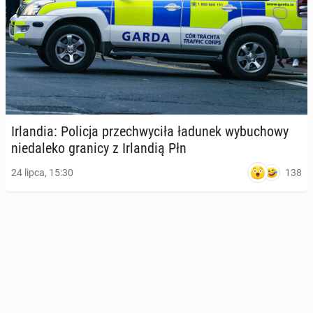
Ir­lan­dia: Policja prze­chwy­ci­ła ładunek wy­bu­cho­wy
nie­da­le­ko granicy z Ir­lan­dią Płn
138
24 lipca, 15:30