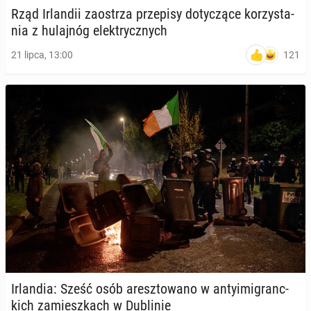
Rząd Ir­lan­dii za­ostrza prze­pi­sy do­ty­czą­ce ko­rzy­sta­
nia z hu­laj­nóg elek­trycz­nych
121
21 lipca, 13:00
Ir­lan­dia: Sześć osób aresz­to­wa­no w an­ty­imi­granc­
kich za­miesz­kach w Du­bli­nie