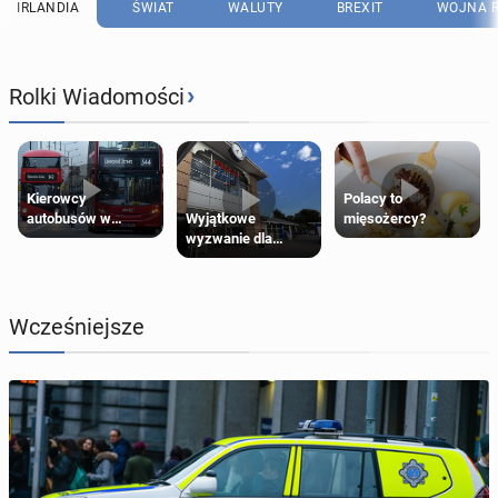
IRLANDIA
ŚWIAT
WALUTY
BREXIT
WOJNA R
›
Rolki Wiadomości
Kierowcy
Polacy to
Wyjątkowe
autobusów w
mięsożercy?
wyzwanie dla
Londynie
posiadaczy kart
zapowiadają strajki
Tesco Clubcard!
Wcześniejsze