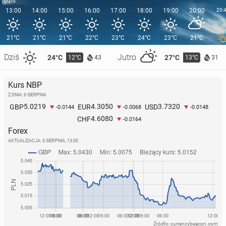
Dziś
13:00
14:00
15:00
16:00
17:00
18:00
19:00
20:00
20:
21°C
21°C
21°C
22°C
23°C
24°C
23°C
21°C
Dziś
Jutro
24°C
27°C
12°C
13°C
43
31
Kurs NBP
Z DNIA: 6 SIERPNIA
5.0219
4.3050
3.7320
GBP
EUR
USD
-0.0144
-0.0068
-0.0148
4.6080
CHF
-0.0164
Forex
AKTUALIZACJA:
6 SIERPNIA, 13:00
Źródło: currencybeacon.com