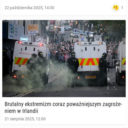
1
22 października 2025, 14:30
Bru­tal­ny eks­tre­mizm coraz po­waż­niej­szym za­gro­że­
niem w Ir­lan­dii
21 sierpnia 2025, 12:00