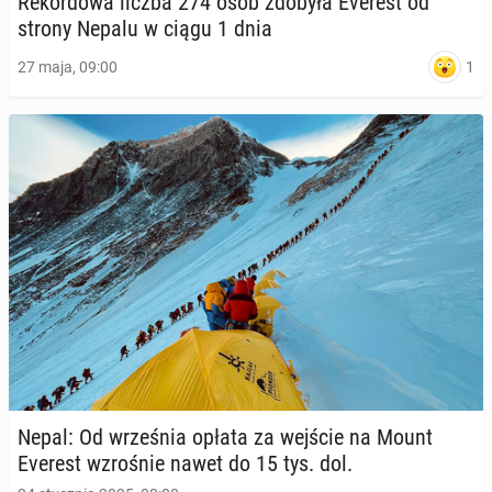
Re­kor­do­wa liczba 274 osób zdobyła Everest od
strony Nepalu w ciągu 1 dnia
1
27 maja, 09:00
Nepal: Od wrze­śnia opłata za wejście na Mount
Everest wzro­śnie nawet do 15 tys. dol.