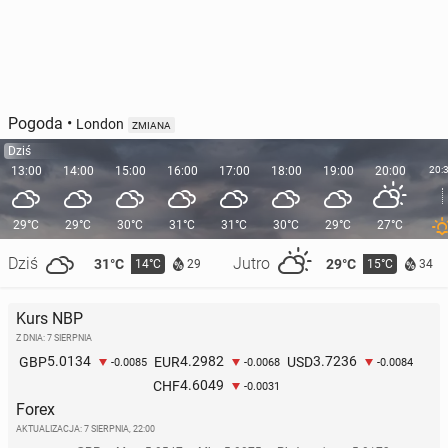
Pogoda
•
London
ZMIANA
Dziś
13:00
14:00
15:00
16:00
17:00
18:00
19:00
20:00
20:
29°C
29°C
30°C
31°C
31°C
30°C
29°C
27°C
Dziś
Jutro
31°C
29°C
14°C
15°C
29
34
Kurs NBP
Z DNIA: 7 SIERPNIA
5.0134
4.2982
3.7236
GBP
EUR
USD
-0.0085
-0.0068
-0.0084
4.6049
CHF
-0.0031
Forex
AKTUALIZACJA:
7 SIERPNIA, 22:00