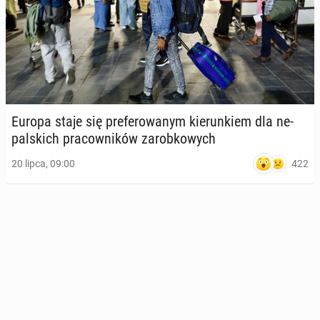
Europa staje się pre­fe­ro­wa­nym kie­run­kiem dla ne­
pal­skich pra­cow­ni­ków za­rob­ko­wych
422
20 lipca, 09:00