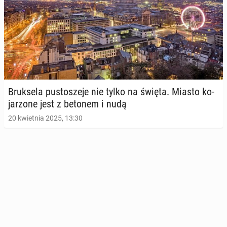
Bruk­se­la pu­sto­sze­je nie tylko na święta. Miasto ko­
ja­rzo­ne jest z betonem i nudą
20 kwietnia 2025, 13:30