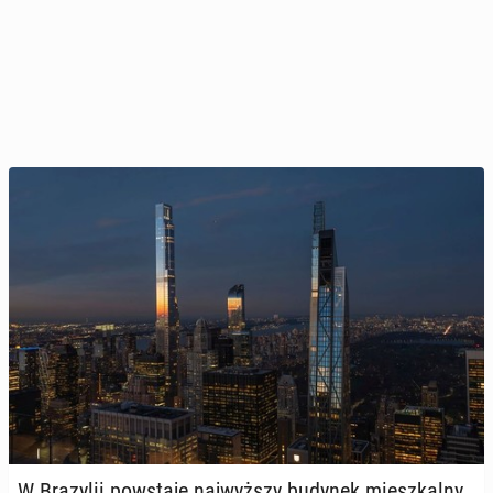
W Bra­zy­lii po­wsta­je naj­wyż­szy budynek miesz­kal­ny