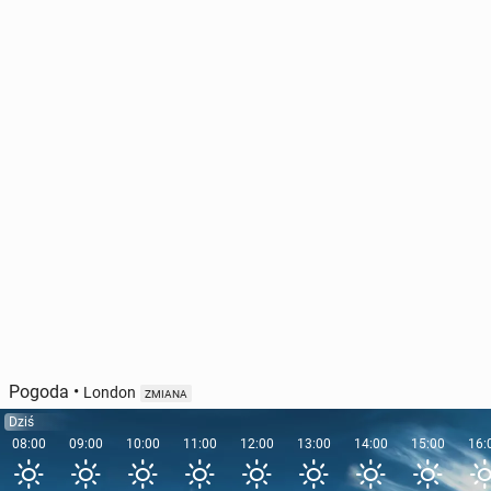
W Nowym Jorku po­now­nie otwarto nie­bez­piecz­ną
atrak­cję tu­ry­stycz­ną
24 października 2024, 08:00
Pogoda
•
London
ZMIANA
Dziś
08:00
09:00
10:00
11:00
12:00
13:00
14:00
15:00
16: