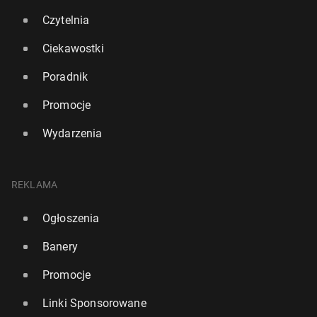
Czytelnia
Ciekawostki
Poradnik
Promocje
Wydarzenia
W Au­stra­lii po­wsta­nie naj­wyż­szy na świecie wie­żo­
wiec z drewna
15 października 2023, 09:00
REKLAMA
Ogłoszenia
Banery
Promocje
Linki Sponsorowane