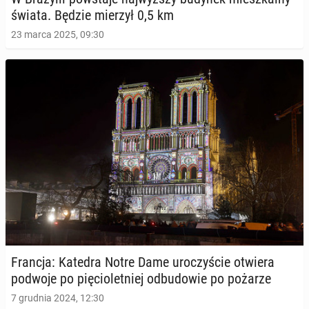
świata. Będzie mierzył 0,5 km
23 marca 2025, 09:30
Francja: Katedra Notre Dame uro­czy­ście otwiera
podwoje po pię­cio­let­niej od­bu­do­wie po pożarze
7 grudnia 2024, 12:30