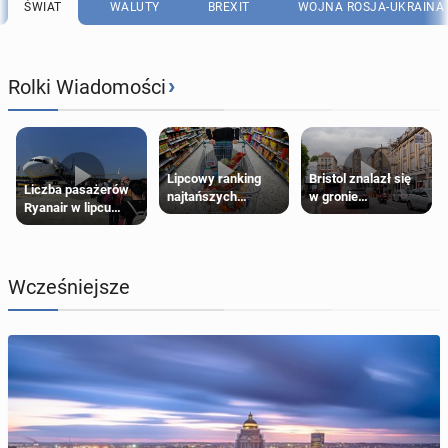
ŚWIAT
WALUTY
BREXIT
WOJNA ROSJA-UKRAINA
›
Rolki Wiadomości
Lipcowy ranking
Bristol znalazł się
Liczba pasażerów
najtańszych
w gronie
Ryanair w lipcu
supermarketów
najlepszych
pobiła rekord
kierunków podróży
na świecie
Wcześniejsze