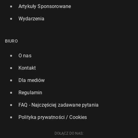
Artykuły Sponsorowane
Wydarzenia
Zwie­dza­ją­cy Akropol zobaczą jak wy­glą­da­ło to
BIURO
miejsce w czasach swojej świet­no­ści
O nas
14 października 2023, 11:00
Kontakt
Dla mediów
Regulamin
FAQ - Najczęściej zadawane pytania
Polityka prywatności / Cookies
DOŁĄCZ DO NAS: