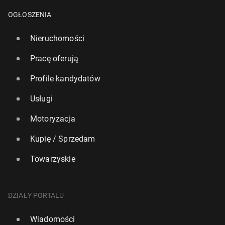
OGŁOSZENIA
Nieruchomości
Pracę oferują
Profile kandydatów
Usługi
Motoryzacja
W sło­wac­kich Tatrach otwarto lodową świą­ty­nię
Kupię / Sprzedam
wzo­ro­wa­ną na Opac­twie West­min­ster­skim
19 listopada 2023, 15:00
Towarzyskie
DZIAŁY PORTALU
Wiadomości