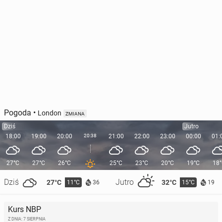
Pogoda
•
London
ZMIANA
Dziś
Jutro
18:00
19:00
20:00
20:38
21:00
22:00
23:00
00:00
01:
27°C
27°C
26°C
25°C
23°C
20°C
19°C
18
Dziś
Jutro
27°C
32°C
11°C
15°C
36
19
Kurs NBP
Z DNIA: 7 SIERPNIA