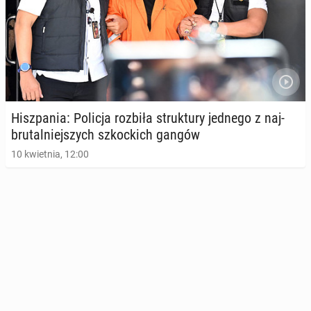
Hisz­pa­nia: Policja rozbiła struk­tu­ry jednego z naj­
bru­tal­niej­szych szkoc­kich gangów
10 kwietnia, 12:00