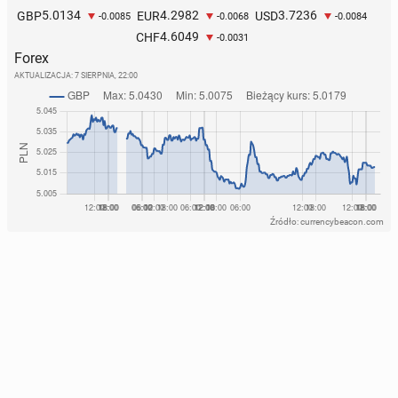
5.0134
4.2982
3.7236
GBP
EUR
USD
-0.0085
-0.0068
-0.0084
4.6049
CHF
-0.0031
Forex
AKTUALIZACJA:
7 SIERPNIA, 22:00
Źródło: currencybeacon.com