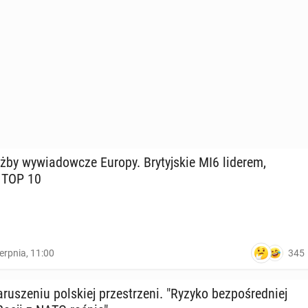
użby wy­wia­dow­cze Europy. Bry­tyj­skie MI6 liderem,
 TOP 10
345
ierpnia, 11:00
ru­sze­niu pol­skiej prze­strze­ni. "Ryzyko bez­po­śred­niej