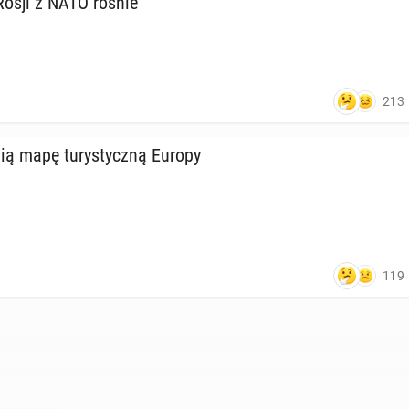
i Rosji z NATO rośnie"
213
ą mapę tu­ry­stycz­ną Europy
119