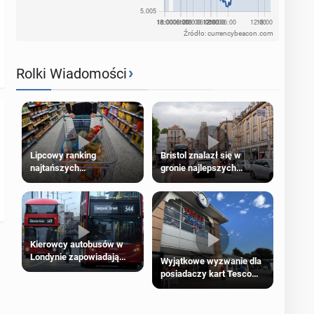
Źródło: currencybeacon.com
›
Rolki Wiadomości
Lipcowy ranking
Bristol znalazł się w
najtańszych
gronie najlepszych
supermarketów
kierunków podróży na
świecie
Kierowcy autobusów w
Londynie zapowiadają
Wyjątkowe wyzwanie dla
strajki
posiadaczy kart Tesco
Clubcard!