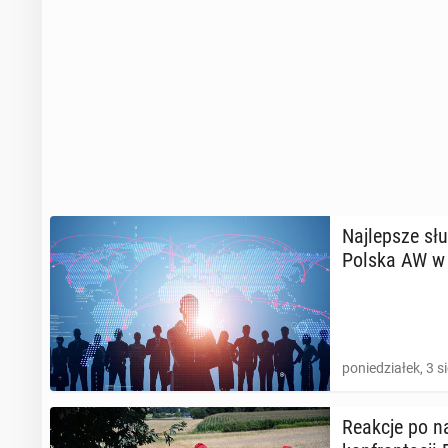
Naj­lep­sze sł
Polska AW w
poniedziałek, 3 s
Reakcje po na­