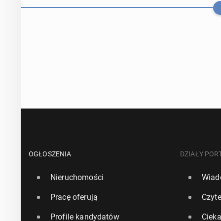
Włochy: Sy­cy
OGŁOSZENIA
DZIAŁY POR
Nieruchomości
Wiad
30 lipca, 14:30
Pracę oferują
Czyte
Włochy: Re­ko
Profile kandydatów
Ciek