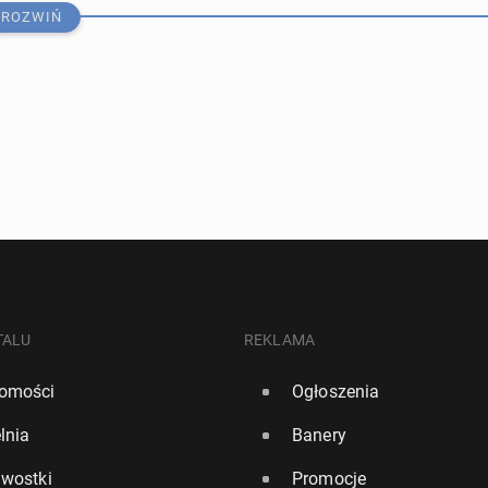
ROZWIŃ
­lij­ska mafia kupuje drony bojowe
TALU
REKLAMA
omości
Ogłoszenia
730
lnia
Banery
r­do­wo niska liczba dzieci uro­dzo­nych w zeszłym roku
awostki
Promocje