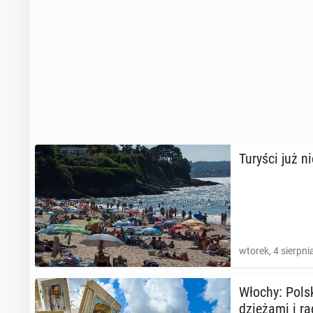
Turyści już ni
wtorek, 4 sierpni
Włochy: Polski
dzie­ża­mi i r