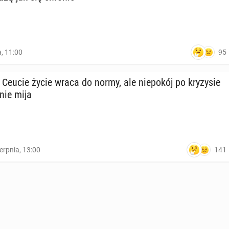
95
a, 11:00
 Ceucie życie wraca do normy, ale nie­po­kój po kry­zy­sie
 nie mija
141
ierpnia, 13:00