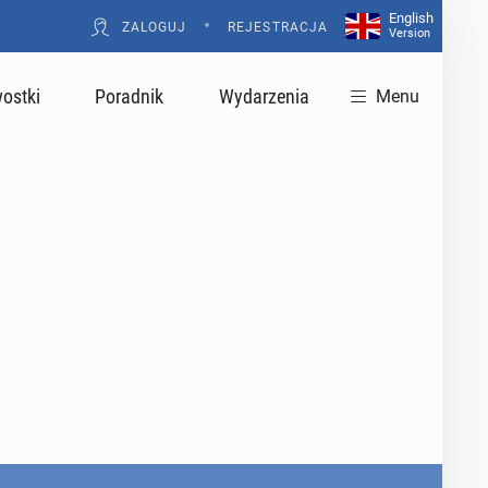
English
•
ZALOGUJ
REJESTRACJA
Version
ostki
Poradnik
Wydarzenia
Menu