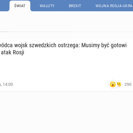
ŚWIAT
WALUTY
BREXIT
WOJNA ROSJA-UKRA
owódca wojsk szwedz­kich ostrze­ga: Musimy być gotowi
 atak Rosji
290
a, 14:00