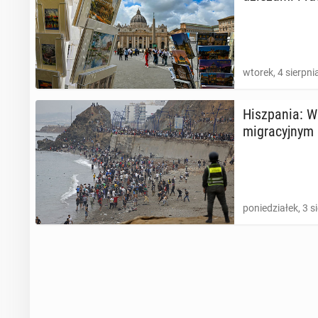
wtorek, 4 sierpni
Hisz­pa­nia: W
mi­gra­cyj­nym
poniedziałek, 3 s