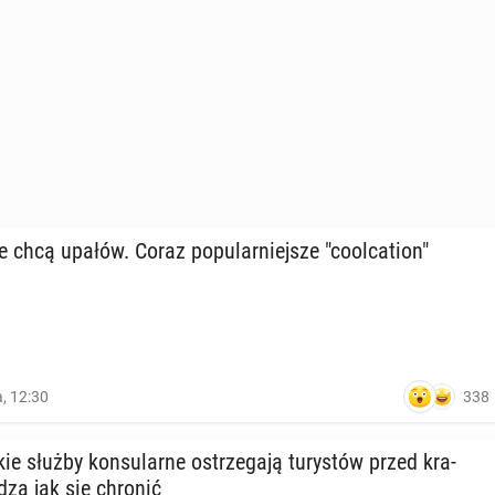
e chcą upałów. Coraz po­pu­lar­niej­sze "co­ol­ca­tion"
338
a, 12:30
e służby kon­su­lar­ne ostrze­ga­ją tu­ry­stów przed kra­
adzą jak się chronić