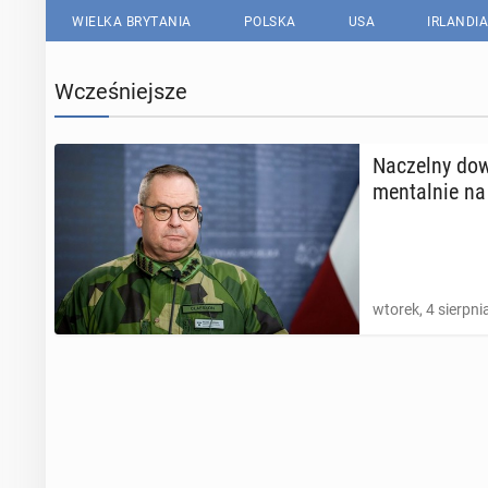
WIELKA BRYTANIA
POLSKA
USA
IRLANDIA
Wcześniejsze
Na­czel­ny d
men­tal­nie na
wtorek, 4 sierpni