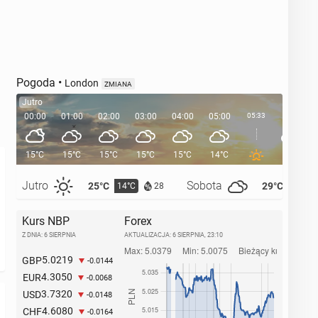
Pogoda
•
London
ZMIANA
Jutro
00:00
01:00
02:00
03:00
04:00
05:00
05:33
06:00
15°C
15°C
15°C
15°C
15°C
14°C
14°C
Jutro
Sobota
25°C
29°C
14°C
14°C
28
Kurs NBP
Forex
Z DNIA: 6 SIERPNIA
AKTUALIZACJA:
6 SIERPNIA, 23:10
5.0219
GBP
-0.0144
4.3050
EUR
-0.0068
3.7320
USD
-0.0148
4.6080
CHF
-0.0164