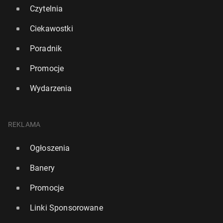
Czytelnia
Ciekawostki
Poradnik
Promocje
Wydarzenia
REKLAMA
Ogłoszenia
Reakcje po na­ru­sze­niu pol­skiej prze­strze­ni. "Ryzyko
bez­po­śred­niej kon­fron­ta­cji Rosji z NATO rośnie"
Banery
216
31 lipca, 13:00
Promocje
Linki Sponsorowane