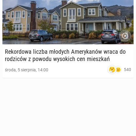
Re­kor­do­wa liczba młodych Ame­ry­ka­nów wraca do
ro­dzi­ców z powodu wy­so­kich cen miesz­kań
540
środa, 5 sierpnia, 14:00