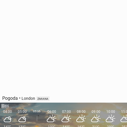
Turyści już nie chcą upałów. Coraz po­pu­lar­niej­sze
"co­ol­ca­tion"
344
wtorek, 4 sierpnia, 12:30
Pogoda
•
London
ZMIANA
Dziś
04:00
05:00
05:35
06:00
07:00
08:00
09:00
10:00
11: