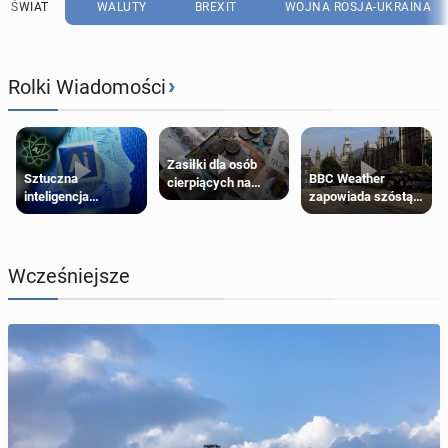
ŚWIAT
WALUTY
BREXIT
WOJNA ROSJA-UKRAINA
›
Rolki Wiadomości
Zasiłki dla osób
Sztuczna
BBC Weather
cierpiących na
inteligencja
zapowiada szóstą
schorzenia
próbowała oszukać
falę upałów w
psychiczne
człowieka
Londynie
Wcześniejsze