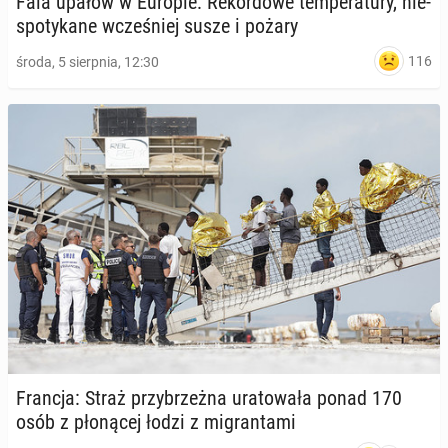
Fala upałów w Europie: Re­kor­do­we tem­pe­ra­tu­ry, nie­
spo­ty­ka­ne wcze­śniej susze i pożary
116
środa, 5 sierpnia, 12:30
Francja: Straż przy­brzeż­na ura­to­wa­ła ponad 170
osób z pło­ną­cej łodzi z mi­gran­ta­mi