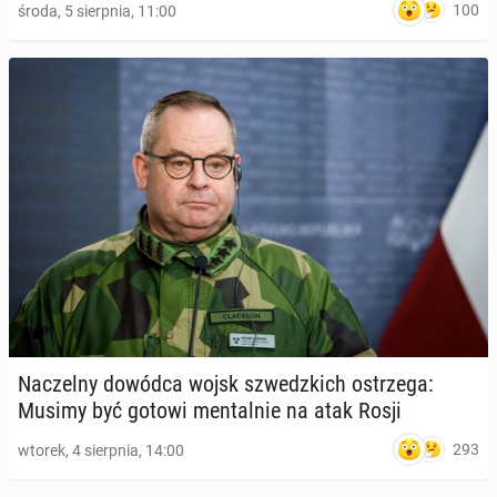
100
środa, 5 sierpnia, 11:00
Na­czel­ny dowódca wojsk szwedz­kich ostrze­ga:
Musimy być gotowi men­tal­nie na atak Rosji
293
wtorek, 4 sierpnia, 14:00