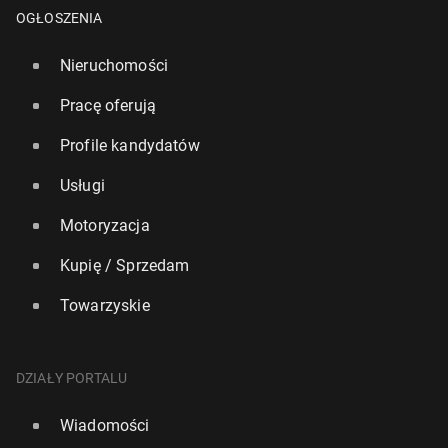
OGŁOSZENIA
Nieruchomości
Pracę oferują
Profile kandydatów
Usługi
Motoryzacja
Kupię / Sprzedam
Towarzyskie
Naj­lep­sze służby wy­wia­dow­cze Europy. Bry­tyj­skie
MI6 liderem, Polska AW w TOP 10
DZIAŁY PORTALU
348
poniedziałek, 3 sierpnia, 11:00
Wiadomości