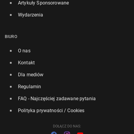
Artykuły Sponsorowane
Wydarzenia
BIURO
O nas
Kontakt
Pożary zmienią mapę tu­ry­stycz­ną Europy
Dla mediów
119
31 lipca, 11:00
Regulamin
FAQ - Najczęściej zadawane pytania
Polityka prywatności / Cookies
DOŁĄCZ DO NAS: