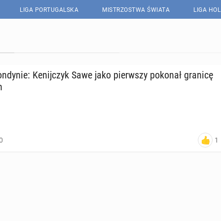
LIGA PORTUGALSKA
MISTRZOSTWA ŚWIATA
LIGA HO
­dy­nie: Ke­nij­czyk Sawe jako pierw­szy pokonał granicę
n
1
0