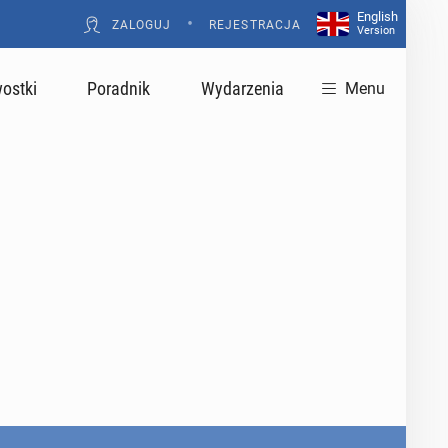
English
•
ZALOGUJ
REJESTRACJA
Version
ostki
Poradnik
Wydarzenia
Menu