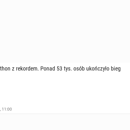
thon z re­kor­dem. Ponad 53 tys. osób ukoń­czy­ło bieg
, 11:00