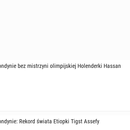
dy­nie bez mi­strzy­ni olim­pij­skiej Ho­len­der­ki Hassan
­dy­nie: Rekord świata Etiopki Tigst Assefy