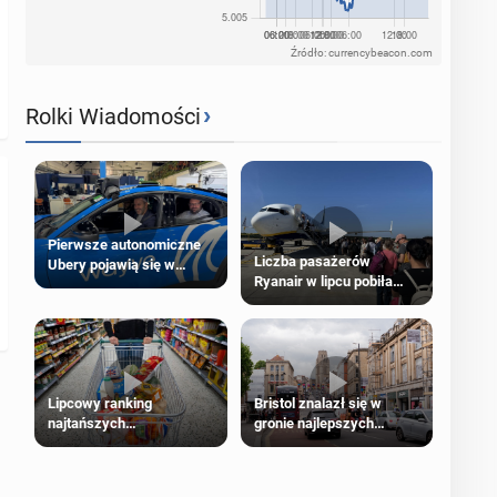
Źródło: currencybeacon.com
›
Rolki Wiadomości
Pierwsze autonomiczne
Liczba pasażerów
Ubery pojawią się w
Ryanair w lipcu pobiła
Londynie jeszcze tego
rekord
lata
Lipcowy ranking
Bristol znalazł się w
najtańszych
gronie najlepszych
supermarketów
kierunków podróży na
świecie