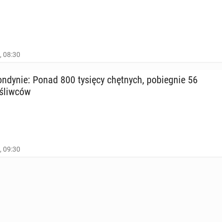
, 08:30
­dy­nie: Ponad 800 tysięcy chęt­nych, po­bie­gnie 56
­śliw­ców
, 09:30