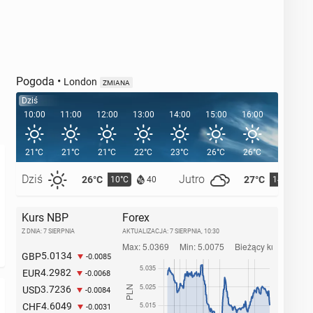
Pogoda
•
London
ZMIANA
Dziś
10:00
11:00
12:00
13:00
14:00
15:00
16:00
17:00
21°C
21°C
21°C
22°C
23°C
26°C
26°C
25°C
Dziś
Jutro
26°C
27°C
10°C
14°C
40
Kurs NBP
Forex
Z DNIA: 7 SIERPNIA
AKTUALIZACJA:
7 SIERPNIA, 10:30
5.0134
GBP
-0.0085
4.2982
EUR
-0.0068
3.7236
USD
-0.0084
4.6049
CHF
-0.0031