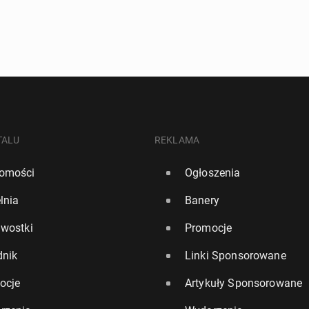
TALU
REKLAMA
omości
Ogłoszenia
lnia
Banery
awostki
Promocje
dnik
Linki Sponsorowane
ocje
Artykuły Sponsorowane