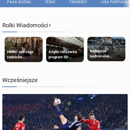
PIŁKA NOŻNA
TENIS
TRENERZY
LIGA PORTUGAL
›
Rolki Wiadomości
Najlepsze
HMRC ostrzega
Anglia rozszerza
nadmorskie
rodziców
program 50-
miasteczko blisko
pobierających Child
procentowych
Londynu
Benefit. Mogą być
zniżek kolejowych
zobowiązani do
na 18-latków
zwrotu zasiłku
Wcześniejsze