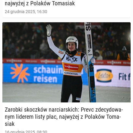
naj­wy­żej z Polaków To­ma­siak
24 grudnia 2025, 16:30
Zarobki skocz­ków nar­ciar­skich: Prevc zde­cy­do­wa­
nym liderem listy płac, naj­wy­żej z Polaków To­ma­
siak
16 grudnia 2025, 08:30