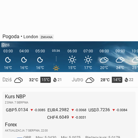
Pogoda
•
London
ZMIANA
Dziś
03:00
04:00
05:00
05:36
06:00
07:00
08:00
09:00
10:
16°C
16°C
16°C
15°C
17°C
20°C
24°C
25
Dziś
Jutro
32°C
28°C
15°C
14°C
21
22
Kurs NBP
Z DNIA: 7 SIERPNIA
5.0134
4.2982
3.7236
GBP
EUR
USD
-0.0085
-0.0068
-0.0084
4.6049
CHF
-0.0031
Forex
AKTUALIZACJA:
7 SIERPNIA, 22:00