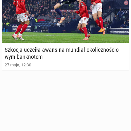
Szkocja uczciła awans na mundial oko­licz­no­ścio­
wym bank­no­tem
27 maja, 12:30