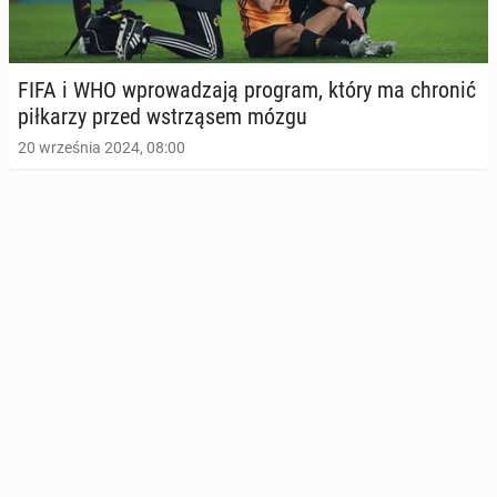
FIFA i WHO wpro­wa­dza­ją program, który ma chronić
pił­ka­rzy przed wstrzą­sem mózgu
20 września 2024, 08:00