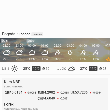
Pogoda
•
London
ZMIANA
Dziś
Jutro
22:00
23:00
00:00
01:00
02:00
03:00
04:00
05:00
05:
20°C
20°C
18°C
17°C
15°C
12°C
12°C
11°C
Dziś
Jutro
25°C
27°C
10°C
11°C
36
21
Kurs NBP
Z DNIA: 7 SIERPNIA
5.0134
4.2982
3.7236
GBP
EUR
USD
-0.0085
-0.0068
-0.0084
4.6049
CHF
-0.0031
Forex
AKTUALIZACJA:
7 SIERPNIA, 22:00