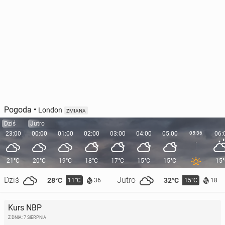
Pogoda
•
London
ZMIANA
Dziś
Jutro
23:00
00:00
01:00
02:00
03:00
04:00
05:00
05:36
06:
21°C
20°C
19°C
18°C
17°C
15°C
15°C
15
Dziś
Jutro
28°C
32°C
11°C
15°C
36
18
Kurs NBP
Z DNIA: 7 SIERPNIA