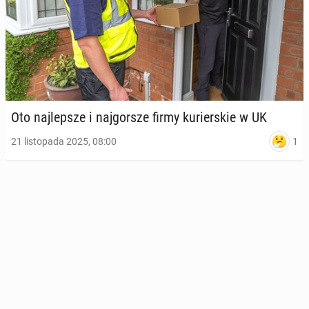
Oto naj­lep­sze i naj­gor­sze firmy ku­rier­skie w UK
1
21 listopada 2025, 08:00