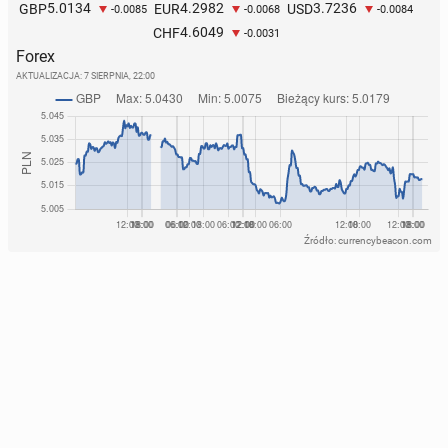
5.0134
4.2982
3.7236
GBP
EUR
USD
-0.0085
-0.0068
-0.0084
4.6049
CHF
-0.0031
Forex
AKTUALIZACJA:
7 SIERPNIA, 22:00
Źródło: currencybeacon.com