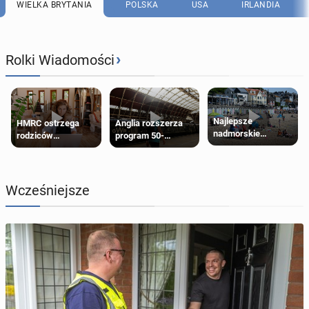
WIELKA BRYTANIA
POLSKA
USA
IRLANDIA
›
Rolki Wiadomości
Najlepsze
HMRC ostrzega
Anglia rozszerza
nadmorskie
rodziców
program 50-
miasteczko blisko
pobierających Child
procentowych
Londynu
Benefit. Mogą być
zniżek kolejowych
zobowiązani do
na 18-latków
zwrotu zasiłku
Wcześniejsze